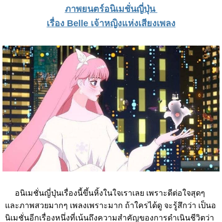
ภาพยนตร์อนิเมชั่นญี่ปุ่น
เรื่อง Belle เจ้าหญิงแห่งเสียงเพลง
อนิเมชั่นญี่ปุ่นเรื่องนี้ขึ้นหิ้งในใจเราเลย เพราะดีต่อใจสุดๆ
และภาพสวยมากๆ เพลงเพราะมาก ถ้าใครได้ดู จะรู้สึกว่า เป็นอ
นิเมชั่นอีกเรื่องหนึ่งที่เน้นถึงความสำคัญของการดำเนินชีวิตว่า