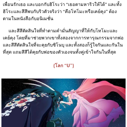
เพื่อนรักเธอ และบอกกับฮิโระว่า “เธอตามหาริวให้ได้” และทั้ง
ฮิโระและสึสึพบกับริวตัวจริงว่า “คือโทโมะหรือเคย์คุง” ต้อง
ตามในหนังสือกับอนิเมชั่น
และสึสึตัดสินใจที่ทำตามคำมั่นสัญญาที่ให้กับโทโมะและ
เคย์คุง โดยที่มาช่วยพวกเขาทั้งสองจากการทารุณกรรมจากพ่อ
และสึสึตัดสินใจที่จะคุยกับชิโนบุ และทั้งสองก็รู้ใจกันและกันใน
ที่สุด แถมสึสึได้คุยกับพ่อของตัวเองจนทั้งคู่เข้าใจกันในที่สุด
{โลก “U”}