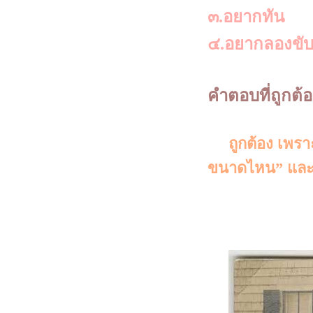
๓.อยากทัน
๔.อยากลองขับร
คำตอบที่ถูกต้
ถูกต้อง เพราะ
ขนาดไหน” และวั