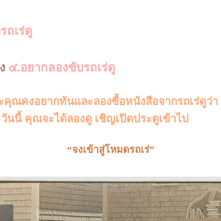
ถเร่ดู
อง
๔.อยากลองขับรถเร่ดู
คุณคงอยากทันและลองซื้อหนังสือจากรถเร่ดูว่า
นนี้ คุณจะได้ลองดู เชิญเปิดประตูเข้าไป
“จงเข้าสู่โหมดรถเร่”