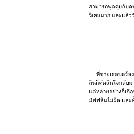
สามารถพูดคุยกับคน
วิเศษมาก และแล้วว
พี่ชายเธอขอร้องให
ลินก็ตัดสินใจกลับม
แต่หลายอย่างก็เกือ
มัฟฟลินไม่ผิด และทั