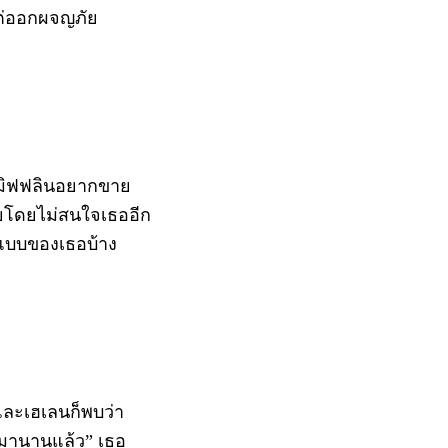
าแต่ออกผจญภัย
าะมิฟฟลินอยากขาย
ภัยโดยไม่สนใจเธออีก
ในแบบของเธอบ้าง
และเฮเลนก็พบว่า
ด้มานานแล้ว” เธอ