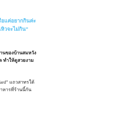
รือแค่อยากกินค่ะ
หิวจะไม่กิน”
ะ
วบ้านของบ้านสมหวัง
มดุล ทำให้ดูสวยงาม
Yard” แถวสาทรใต้
ารที่ร้านนี้กัน