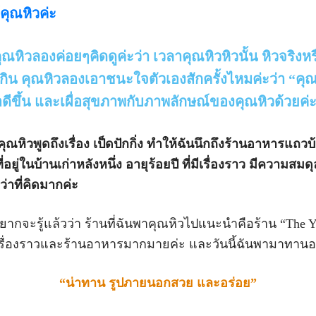
คุณหิวค่ะ
ณหิวลองค่อยๆคิดดูค่ะว่า เวลาคุณหิวหิวนั้น หิวจริงห
กิน คุณหิวลองเอาชนะใจตัวเองสักครั้งไหมค่ะว่า “คุณ
่อดีขึ้น และเผื่อสุขภาพกับภาพลักษณ์ของคุณหิวด้วยค่
ณหิวพูดถึงเรื่อง เป็ดปักกิ่ง ทำให้ฉันนึกถึงร้านอาหารแถ
ี่อยู่ในบ้านเก่าหลังหนึ่ง อายุร้อยปี ที่มีเรื่องราว มีความส
่าที่คิดมากค่ะ
จะรู้แล้วว่า ร้านที่ฉันพาคุณหิวไปแนะนำคือร้าน “The 
ีเรื่องราวและร้านอาหารมากมายค่ะ และวันนี้ฉันพามาทานอาห
“น่าทาน รูปภายนอกสวย และอร่อย”