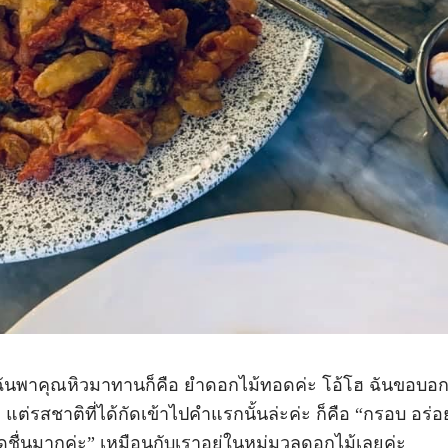
ันพาคุณหิวมาทานก็คือ ยำดอกไม้ทอดค่ะ โอ้โฮ ฉันขอบอกเ
แต่รสชาติที่ได้กัดเข้าไปคำแรกนั้นล่ะค่ะ ก็คือ “กรอบ อร่อ
ชื่นมากค่ะ” เหมือนกับเราอยู่ในหมู่มวลดอกไม้เลยค่ะ