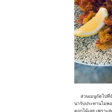
ส่วนเมนูถัดไปที่ฉ
น่ารับประทานไม่พอ 
ดอกไม้เลย เพราะสด