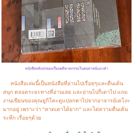
หนังสือหลังปกของเรื่องคดีฆาตกรรมในคฤหาสน์แมวดำ
หนังสือเล่มนี้เป็นหนังสือที่อ่านไปเรื่อยๆและตื่นเต้น
สนุก ตลอดระยะทางที่อ่านเลย และอ่านไปก็เดาไป แถม
งานเขียนของคุณยูกิโตะดูแปลกตาไปจากอาจารย์เคโงะ
มากอยู่ เพราะว่า “คาดเดาได้ยาก” และไต่ความตื่นเต้น
ระทึก เรื่อยๆด้วย