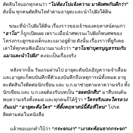
ตัดสินใจบอกทุกคนว่า
“ไม่ต้องไปแจ้งความ มาฝังศพกันดีกว่า”
ดังนั้น ทุกคนตัดสินใจทำตามอายุตะและนำไปฝังใต้ดิน
ขณะที่นำไปฝังใต้ดิน เรื่องราวของเจ้าของคฤหาสน์คนเก่า
“อาโม”
ก็ถูกเปิดเผย เพราะเมื่อนำศพเรนะไปฝังก็พบศพของ
โครงกระดูกของเด็กและแมวอยู่ด้วย ดังนั้น เรื่องราวที่ยูกิเคย
เล่าให้ทุกคนฟังเมื่อนานมาแล้วว่า
“อาโมฆ่าบุตรบุญธรรมกับ
แมวและนำไปฝัง”
คงจะเป็นเรื่องจริง
หลังจากนั้น วันแรมผ่านไป อายุตะดันบังเอิญความจำเสื่อม
และอายุตะก็พบบันทึกที่ตัวเองบันทึกถึงเหตุการณ์ทั้งหมด อายุ
ตะตัดสินใจติดต่อนักเขียน และ บ.ก.มาช่วยตามหาความจริง ทั้ง
นักเขียน และ บ.ก.เลยต้องรับบทเป็น
“ยอดนักสืบ”
มาสืบจนค้น
พบความจริงทั้งหมด และทุกคนก็ได้รู้ว่า
“ใครจริงและใครลวง
กันแน่” “อายุตะคือใคร” “ที่ตั้งคฤหาสน์นี้คือที่ไหน”
โปรด
ติดตามต่อในหนังสือ
แล้วขอบอกคำใบ้ว่า
“กระจกเงา” “เงาสะท้อนจากกระจก”