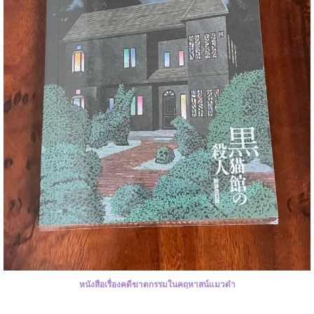
หนังสือเรื่องคดีฆาตกรรมในคฤหาสน์แมวดำ