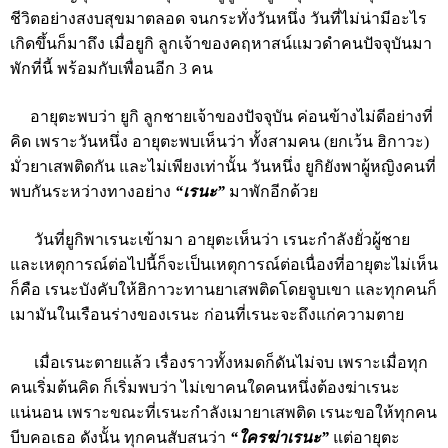
ชีวิตอย่างสงบสุขมาตลอด จนกระทั่งวันหนึ่ง วันที่ไม่น่ามีอะไร
เกิดขึ้นก็มาถึง เมื่อยูกิ ลูกเจ้าของคฤหาสน์แมวดำคนปัจจุบันมา
พักที่นี้ พร้อมกับเพื่อนอีก 3 คน
อายุตะพบว่า ยูกิ ลูกชายเจ้าของปัจจุบัน ค่อนข้างไม่ดีอย่างที่
คิด เพราะวันหนึ่ง อายุตะพบเห็นว่า ทั้งสามคน (ยกเว้น ฮิกาวะ)
มั่วยาเสพติดกัน และไม่เพียงเท่านั้น วันหนึ่ง ยูกิยังพาผู้หญิงคนที่
พบกันระหว่างทางอย่าง
“เรนะ”
มาพักอีกด้วย
วันที่ยูกิพาเรนะเข้ามา อายุตะเห็นว่า เรนะกำลังยั่วผู้ชาย
และเหตุการณ์ต่อไปนี้ก็จะเป็นเหตุการณ์ต่อเนื่องที่อายุตะไม่เห็น
ก็คือ เรนะบังคับให้ฮิกาวะทานยาเสพติดโดยจูบเขา และทุกคนก็
เมามันในเรือนร่างของเรนะ ก่อนที่เรนะจะถึงแก่ความตาย
เมื่อเรนะตายแล้ว เรื่องราวทั้งหมดก็ดันไม่จบ เพราะเมื่อทุก
คนเริ่มต้นคิด ก็เริ่มพบว่า ไม่เขาคนใดคนหนึ่งต้องฆ่าเรนะ
แน่นอน เพราะขณะที่เรนะกำลังเมายาเสพติด เรนะขอให้ทุกคน
บีบคอเธอ ดังนั้น ทุกคนสับสนว่า
“ใครฆ่าเรนะ”
แต่อายุตะ