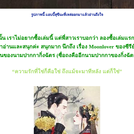
รูปภาพนี้ แอบบี้สุขีนะที่เหล่ออกมาแล้วอ่านถึงใจ
 เราไม่อยากซื้อเล่มนี้ แต่พี่สาวเราบอกว่า ลองซื้อเล่มแร
าอ่านและสนุกค่ะ สนุกมาก นึกถึง เรื่อง Moonlover ของซีร
านของนามปากกากิ่งฉัตร (ซื่อถงคืออีกนามปากกาของกิ่งฉัต
“ความรักที่ใช่ก็คือใช่ ถึงแม้จะมาทีหลัง แต่ก็ใช่”