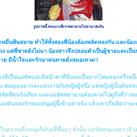
รูปภาพนี้ พระนางที่เราพยายามไปหามาล่ะกัน
่นพิษสลาย ทำให้ทั้งสองพี่น้องต้องพลัดหลงกัน และน้อง
วง แต่พี่ชายยังไม่มา น้องสาวจึงปลอมตัวเป็นผู้ชายและเป
้มง่าย มีน้ำใจและรักษาคนหายดั่งหมอเทวดา
งที่เป็นแม่ทัพและมีหน้าตาที่มีแผลเป็นจากไฟคลอกครึ่งหนึ่ง
ห็น พ่อคุณอยากจะแต่งงานกับหญิงผู้หนึ่ง แต่หญิงผู้นั้นดัน
ัพที่ตนรังเกียจ และแม่ทัพพยายามต้องตามไปดูถึงที่ว่าหมอผ
งดันหลงรักหมอหนุ่มผู้นี้เข้าอย่างจัง แล้วเขาเริ่มคิดว่าจะท
คราบเด็กหนุ่มก็ดันบ่จี้ขึ้นมา ดังนั้น แม่ทัพหนุ่มเลยว่าจ้