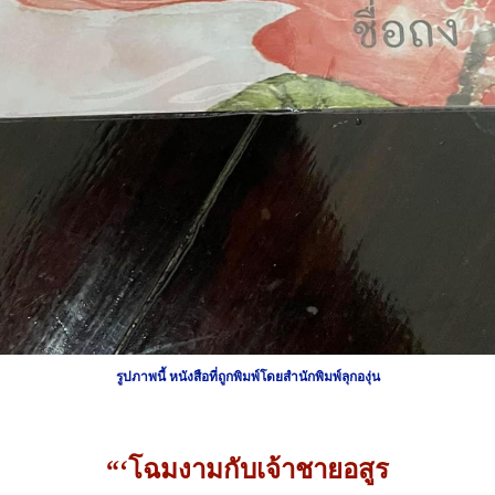
รูปภาพนี้ หนังสือที่ถูกพิมพ์โดยสำนักพิมพ์ลุกองุ่น
“‘โฉมงามกับเจ้าชายอสูร