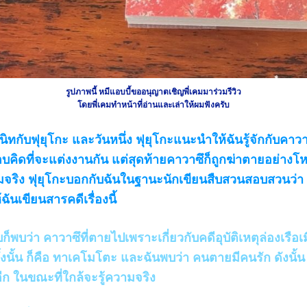
รูปภาพนี้ หมีแอบบี้ขออนุญาตเชิญพี่เคมมาร่วมรีวิว
โดยพี่เคมทำหน้าที่อ่านและเล่าให้ผมฟังครับ
ทกับฟุยุโกะ และวันหนึ่ง ฟุยุโกะแนะนำให้ฉันรู้จักกับคาวา
ือบคิดที่จะแต่งงานกัน แต่สุดท้ายคาวาซึก็ถูกฆ่าตายอย่างโห
จริง ฟุยุโกะบอกกับฉันในฐานะนักเขียนสืบสวนสอบสวนว่า
ฉันเขียนสารคดีเรื่องนี้
บว่า คาวาซึที่ตายไปเพราะเกี่ยวกับคดีอุบัติเหตุล่องเรือเม
ั้งนั้น ก็คือ ทาเคโมโตะ และฉันพบว่า คนตายมีคนรัก ดังนั้
อีก ในขณะที่ใกล้จะรู้ความจริง