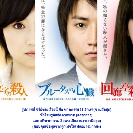
รูปภาพนี้ ซีรีย์ของเรื่องนี้ คือ ฆาตกรรม 11 อักษร (ซ้ายมือสุด)
หัวใจบรูตัสจัดฉากฆาต (ตรงกลาง)
และ คดีฆาตกรรมเรือนระเบียงวน (ขวามือสุด)
(ขอบคุณข้อมูลจากลูกเพจในเฟสอย่างมากค่ะ)