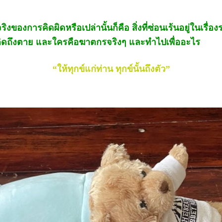
งการคิดผิดหรือเปล่านั้นก็คือ สิ่งที่ซ่อนเร้นอยู่ในเรื่องร
คิดถึงตาย และใครคือฆาตกรจริงๆ และทำไปเพื่ออะไร
“ให้ทุกข์แก่ท่าน ทุกข์นั้นถึงตัว”