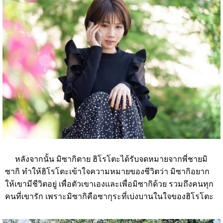
หลังจากนั้น มิซากิตาย
ฮิโรโตะได้รับจดหมายจากพี่ชายมิ
ซากิ
ทำให้ฮิโรโตะเข้าใจความหมายของชีวิตว่า
มิซากิอยาก
ให้เขามีชีวิตอยู่
เพื่อตัวเขาเองและเพื่อมิซากิด้วย
รวมถึงคนทุก
คนที่เขารัก เพราะมิซากิคือซากุระที่เบ่งบานในใจของฮิโรโตะ