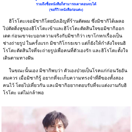
รวมถึงชื่อหนังสือก็สามารถเดาตอนจบได้
(
ขอรีวิวหนังสือก่อนค่ะ
)
ฮิโรโตะเจอมิซากิโดยบังเอิญที่ร้านตัดผม ซึ่งมิซากิได้เผลอ
ไปตัดติ่งหูของฮิโรโตะเข้าและฮิโรโตะตัดสินใจขอมิซากิออก
เดต ก่อนเขาจะบอกความจริงกับมิซากิว่า เขาโกหกเรื่องเป็น
ช่างถ่ายรูป ในครั้งแรก มิซากิโกรธเขา แต่ก็ยังให้กำลังใจจนฮิ
โรโตะตัดสินใจที่จะถ่ายรูปเพื่อคนที่ตัวเองรัก และฮิโรโตะตั้งใจ
เดินตามทางฝัน
ในขณะนั้นเอง มิซากิพบว่า ตัวเองป่วยเป็นโรคแก่ก่อนวัยอัน
สมควร เมื่อมิซากิรู้ อยากที่จะเก็บความทรงจำที่ดีของทั้งสอง
คนไว้ โดยไปเที่ยวกัน และมิซากิอยากตอบรับที่จะแต่งงานกับฮิ
โรโตะ แต่ไม่กล้าพอ