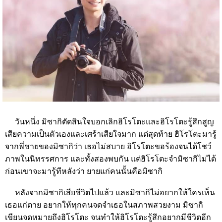
วันหนึ่ง
มิซากิตัดสินใจบอกเลิกฮิโรโตะและฮิโรโตะรู้สึกสูญ
เสียความเป็นตัวเองและเศร้าเสียใจมาก
แต่สุดท้าย
ฮิโรโตะมารู้
จากพี่ชายของมิซากิว่า
เธอไม่สบาย
ฮิโรโตะขอร้องจนได้โชว์
ภาพในนิทรรศการ
และทั้งสองพบกัน
แต่ฮิโรโตะจำมิซากิไม่ได้
ก่อนเขาจะมารู้ทีหลังว่า
ยายแก่คนนั้นคือมิซากิ
หลังจากมิซากิเสียชีวิตไปแล้ว
และมิซากิไม่อยากให้ใครเห็น
เธอแก่ตาย
อยากให้ทุกคนจดจำเธอในสภาพสวยงาม
มิซากิ
เขียนจดหมายถึงฮิโรโตะ
จนทำให้ฮิโรโตะรู้สึกอยากมีชีวิตอีก