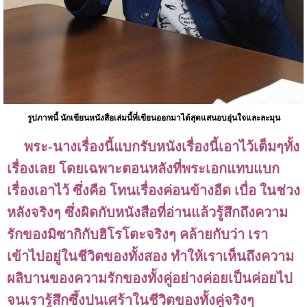
รูปภาพนี้
นักเขียนหนังสือเล่มนี้ที่เขียนออกมาได้สุดแสนอบอุ่นใจและละมุน
พระ-นางเรื่องนี้แบกรับหนังเรื่องนี้เอาไว้เต็มๆทั้ง
เรื่องเลย โดยเฉพาะตอนหลังที่พระเอกแทบแบก
เรื่องเอาไว้ ซึ่งคือ โทนเรื่องค่อนข้างอืด เบื่อ ในช่วง
หลังจริงๆ ซึ่งผิดกับหนังสือที่อ่านแล้วรู้สึกถึงความ
รักของมิซากิกับฮิโรโตะจริงๆ คล้ายกับว่า เรา
เข้าไปอยู่ในชีวิตของทั้งสอง ทำให้เราเห็นถึงความ
ผลิบานของความรักของทั้งคู่อย่างค่อยเป็นค่อยไป
จนเรารู้สึกซึ้งปนเศร้าในชีวิตของทั้งคู่จริงๆ