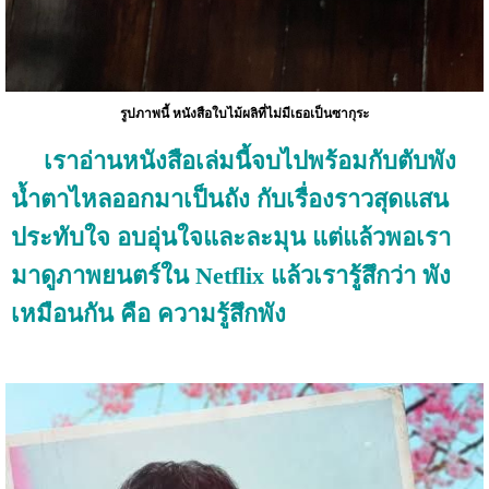
รูปภาพนี้
หนังสือใบไม้ผลิที่ไม่มีเธอเป็นซากุระ
เราอ่านหนังสือเล่มนี้จบไปพร้อมกับตับพัง
น้ำตาไหลออกมาเป็นถัง กับเรื่องราวสุดแสน
ประทับใจ อบอุ่นใจและละมุน แต่แล้วพอเรา
มาดูภาพยนตร์ใน Netflix แล้วเรารู้สึกว่า พัง
เหมือนกัน คือ ความรู้สึกพัง