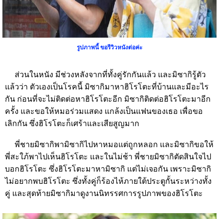
รูปภาพนี้
ขอรีวิวหนังต่อค่ะ
ส่วนในหนัง มีช่วงหลังจากที่ทั้งคู่รักกันแล้ว และมิซากิรู้ตัว
แล้วว่า ตัวเองเป็นโรคนี้ มิซากิมาหาฮิโรโตะที่บ้านและมีอะไร
กัน ก่อนที่จะไม่ติดต่อหาฮิโรโตะอีก มิซากิติดต่อฮิโรโตะมาอีก
ครั้ง และขอให้หมอร่วมแสดง แกล้งเป็นแฟนของเธอ เพื่อขอ
เลิกกัน ซึ่งฮิโรโตะก็เศร้าและเสียสูญมาก
พี่ชายมิซากิพามิซากิไปหาหมอแต่ถูกหลอก
และมิซากิขอให้
พี่สะใภ้พาไปเห็นฮิโรโตะ
และในไม่ช้า
พี่ชายมิซากิตัดสินใจไป
บอกฮิโรโตะ
ซึ่งฮิโรโตะมาหามิซากิ
แต่ไม่เจอกัน
เพราะมิซากิ
ไม่อยากพบฮิโรโตะ ซึ่งทั้งคู่ก็ร้องไห้ภายใต้ประตูกั้นระหว่างทั้ง
คู่
และสุดท้ายมิซากิมาดูงานนิทรรศการรูปภาพของฮิโรโตะ