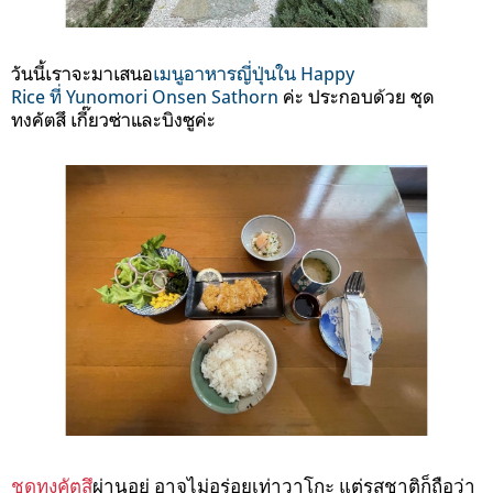
วันนี้เราจะมาเสนอ
เมนูอาหารญี่ปุ่นใน Happy
Rice ที่ Yunomori Onsen Sathorn
ค่ะ ประกอบด้วย ชุด
ทงคัตสึ เกี๊ยวซ่าและบิงซูค่ะ
ชุดทงคัตสึ
ผ่านอยู่ อาจไม่อร่อยเท่าวาโกะ แต่รสชาติก็ถือว่า