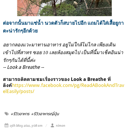
ต่อจากนั้นมาแช่น้ำ นวดตัวก็สบายไปอีก แถมได้ใส่เสื้อยูกา
ตะน่ารักๆอีกด้วย
อยากลองแวะมาทานอาหาร อยู่ไม่ใกล้ไม่ไกล เพียงเดิน
เข้าไปที่สาทร ซอย 10 เลยห้องสมุดไป เป็นที่นี้มาเช็คอินน่า
รักๆกันได้ที่นี้ค่ะ
-- Look a Breathe --
สามารถติดตามชมเรื่องราวของ Look a Breathe ที่
https://www.facebook.com/pg/ReadABookAndTrav
ลิงค์
elEasily/posts/
#รีวิวอาหาร
#รีวิวอาหารญี่ปุ่น
15th May 2021, 3:08 am
nimon