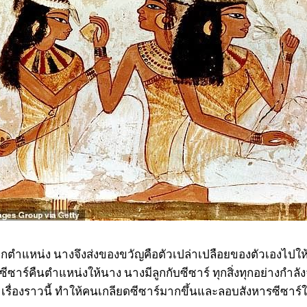
แหน่ง นางจึงส่งของขวัญคือตัวเปล่าเปลือยของตัวเองไปให้ก
ุด ซีซาร์คืนตำแหน่งให้นาง นางมีลูกกับซีซาร์ ทุกสิ่งทุกอย่างก
 เรื่องราวนี้ ทำให้คนเกลียดซีซาร์มากขึ้นและลอบสังหารซีซาร์ใน