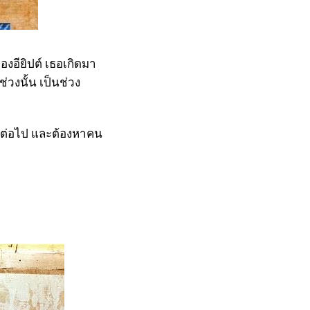
อียิปต์ เธอเกิดมา
่วงนั้น เป็นช่วง
ย
่ต่อไป และต้องหาคน