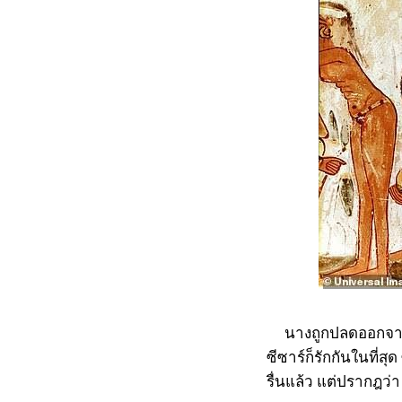
นางถูกปลดออกจากตำ
ซีซาร์ก็รักกันในที่ส
รื่นแล้ว แต่ปรากฎว่า