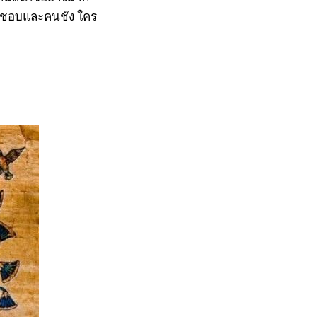
คนชอบและคนชัง ใคร