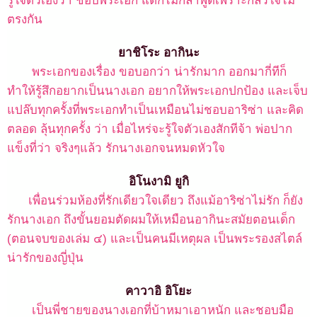
รู้ใจตัวเองว่า ชอบพระเอก แต่ก็ไม่กล้าพูดเพราะกลัวใจไม่
ตรงกัน
ยาชิโระ อากินะ
พระเอกของเรื่อง ขอบอกว่า น่ารักมาก ออกมากี่ทีก็
ทำให้รู้สึกอยากเป็นนางเอก อยากให้พระเอกปกป้อง และเจ็บ
แปล๊บทุกครั้งที่พระเอกทำเป็นเหมือนไม่ชอบอาริซ่า และคิด
ตลอด ลุ้นทุกครั้ง ว่า เมื่อไหร่จะรู้ใจตัวเองสักทีจ้า พ่อปาก
แข็งที่ว่า จริงๆแล้ว รักนางเอกจนหมดหัวใจ
อิโนงามิ ยูกิ
เพื่อนร่วมห้องที่รักเดียวใจเดียว ถึงแม้อาริซ่าไม่รัก ก็ยัง
รักนางเอก ถึงขั้นยอมตัดผมให้เหมือนอากินะสมัยตอนเด็ก
(ตอนจบของเล่ม ๔) และเป็นคนมีเหตุผล เป็นพระรองสไตล์
น่ารักของญี่ปุ่น
คาวาอิ อิโยะ
เป็นพี่ชายของนางเอกที่บ้าหมาเอาหนัก และชอบมือ