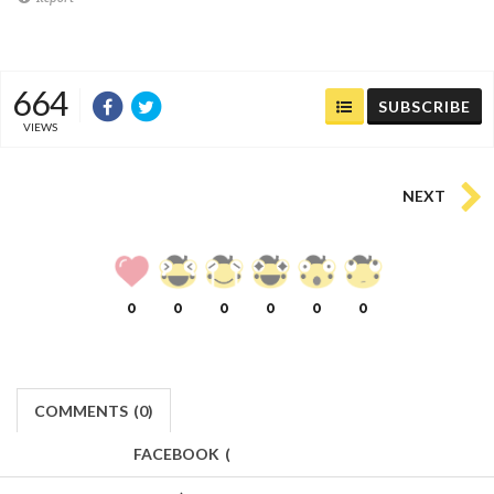
664
SUBSCRIBE
VIEWS
NEXT
0
0
0
0
0
0
COMMENTS
(
0)
FACEBOOK
(