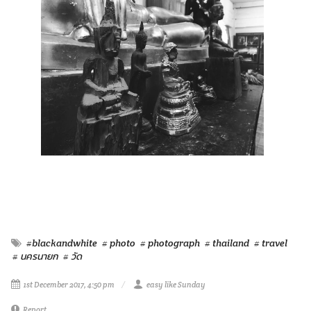
#blackandwhite
# photo
# photograph
# thailand
# travel
# นครนายก
# วัด
1st December 2017, 4:50 pm
easy like Sunday
Report