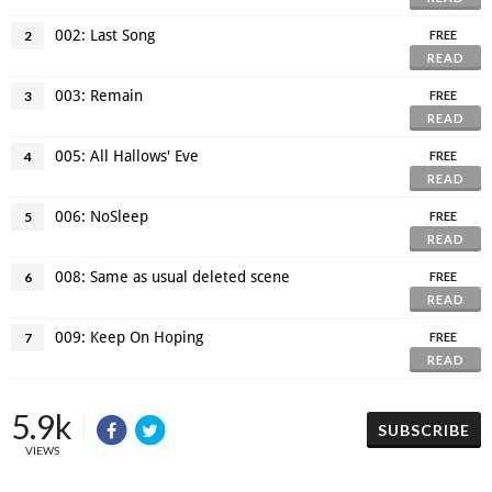
002: Last Song
2
FREE
READ
003: Remain
3
FREE
READ
005: All Hallows' Eve
4
FREE
READ
006: NoSleep
5
FREE
READ
008: Same as usual deleted scene
6
FREE
READ
009: Keep On Hoping
7
FREE
READ
5.9k
SUBSCRIBE
VIEWS