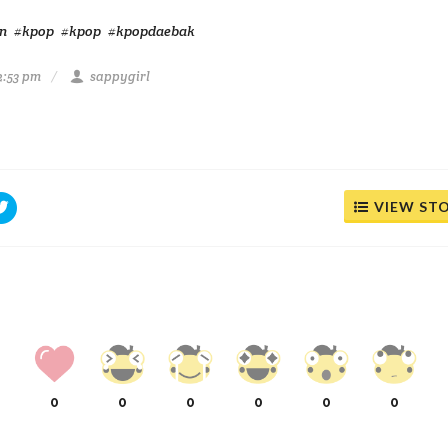
n
#kpop
#kpop
#kpopdaebak
2:53 pm
sappygirl
VIEW ST
0
0
0
0
0
0