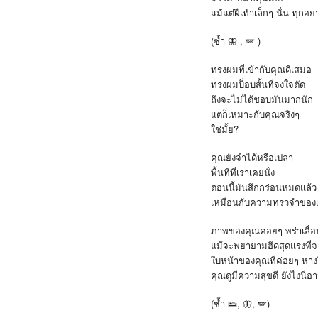
แม้แต่ฝีเท้าเล็กๆ นั่น ทุกอย
(ซ้ำ 🦋 , 🪽 )
ทรงผมที่เข้ากับคุณดีเสมอ
ทรงผมบ็อบสั้นที่จงใจตัด
ถึงจะไม่ได้ชอบมันมากนัก
แต่ก็เหมาะกับคุณจริงๆ
ใช่มั้ย?
คุณยังจำได้หรือเปล่า
พื้นทีที่เราเคยนั่ง
ตอนนี้มันสึกกร่อนหมดแล้
เหมือนกับความทรวจำของ
ภาพของคุณค่อยๆ พร่าเลื่
แม้จะพยายามฮึดสุดแรงที่จ
ใบหน้าของคุณที่ค่อยๆ ห่
คุณดูมีความสุขดี ยังไงนี
(ซ้ำ 🛌, 🦋, 🪽)