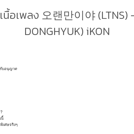
) เนื้อเพลง 오랜만이야 (LTNS) -
DONGHYUK) iKON
้รับอนุญาต
้ย?
นี้
นพิเศษจริงๆ