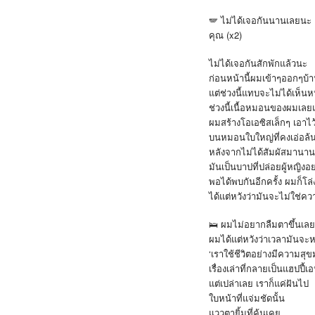
🪽 ไม่ได้เจอกันนานเลยนะ
คุณ (x2)
ไม่ได้เจอกันสักพักแล้วนะ
ก่อนหน้านี้ผมเข้าๆออกๆบ
แต่ช่วงนี้แทบจะไม่ได้เห็น
ช่วงนี้เนื้อหมอนของผมเล
ผมสร้างโอเอซิสเล็กๆ เอาไว
บนหมอนใบใหญ่ที่คงเอ่อล้น
หลังจากไม่ได้สัมผัสมานา
มันเป็นบาปที่ปล่อยผู้หญิง
พอได้พบกันอีกครั้ง ผมก็โล
ได้แต่หวังว่ามันจะไม่ใช่ค
🛌 ผมไม่อยากลืมตาขึ้นเล
ผมได้แต่หวังว่าเวลามันจะห
‘เราใช้ชีวิตอย่างมีความส
เรื่องเล่าที่กลายเป็นแฮปปี้เอน
แต่เปล่าเลย เราก็แค่ฝันไป
ใบหน้าที่แจ่มชัดนั้น
แววตายิ้มที่คุ้นเคย