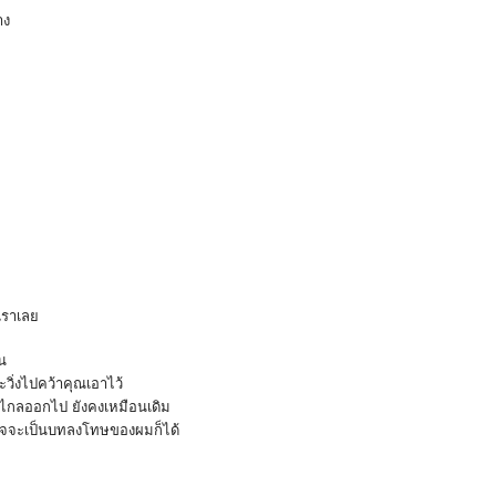
่าง
ว
เราเลย
อน
ะวิ่งไปคว้าคุณเอาไว้
างไกลออกไป ยังคงเหมือนเดิม
่อาจจะเป็นบทลงโทษของผมก็ได้