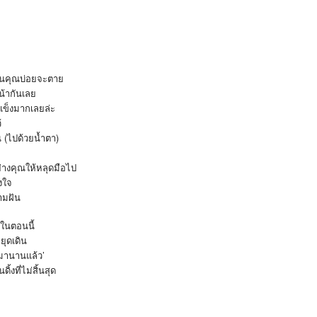
้านคุณบ่อยจะตาย
หน้ากันเลย
ยแข็งมากเลยล่ะ
้
 (ไปด้วยน้ำตา)
น
อย่างคุณให้หลุดมือไป
่งใจ
วามฝัน
ยในตอนนี้
ยุดเดิน
ุขมานานแล้ว’
ดิ้งที่ไม่สิ้นสุด