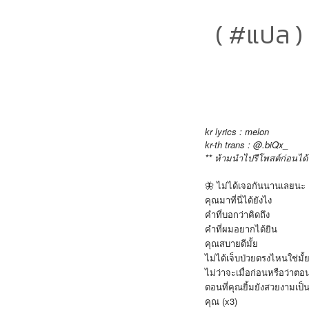
( #แปล 
kr lyrics : melon
kr-th trans : @.biQx_
** ห้ามนำไปรีโพสต์ก่อนได
🦋 ไม่ได้เจอกันนานเลยนะ
คุณมาที่นี่ได้ยังไง
คำที่บอกว่าคิดถึง
คำที่ผมอยากได้ยิน
คุณสบายดีมั้ย
ไม่ได้เจ็บป่วยตรงไหนใช่มั
ไม่ว่าจะเมื่อก่อนหรือว่าตอน
ตอนที่คุณยิ้มยังสวยงามเป็
คุณ (x3)