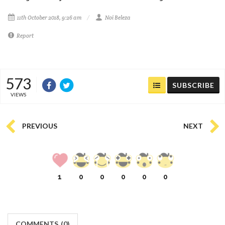
11th October 2018, 9:26 am
Noi Beleza
Report
573
SUBSCRIBE
VIEWS
PREVIOUS
NEXT
1
0
0
0
0
0
COMMENTS
(
0)