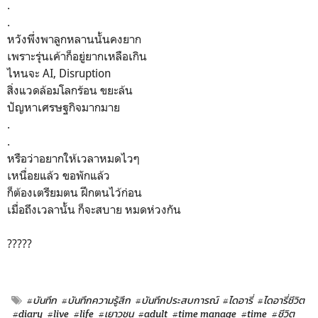
.
.
หวังพึ่งพาลูกหลานนั้นคงยาก
เพราะรุ่นเค้าก็อยู่ยากเหลือเกิน
ไหนจะ AI, Disruption
สิ่งแวดล้อมโลกร้อน ขยะล้น
ปัญหาเศรษฐกิจมากมาย
.
.
หรือว่าอยากให้เวลาหมดไวๆ
เหนื่อยแล้ว ขอพักแล้ว
ก็ต้องเตรียมตน ฝึกตนไว้ก่อน
เมื่อถึงเวลานั้น ก็จะสบาย หมดห่วงกัน
?????
#บันทึก
#บันทึกความรู้สึก
#บันทึกประสบการณ์
#ไดอารี่
#ไดอารี่ชีวิต
#diary
#live
#life
#เยาวชน
#adult
#time manage
#time
#ชีวิต