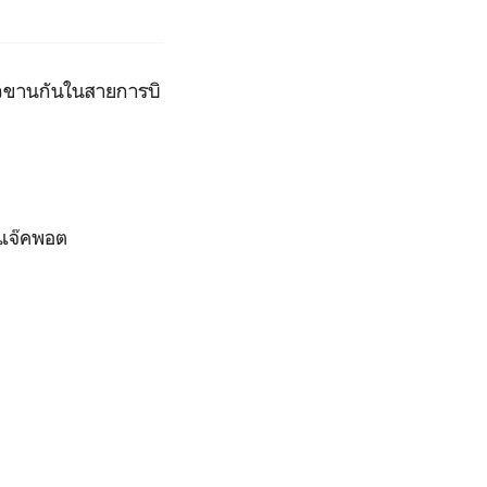
่าวขานกันในสายการบิ
จอแจ๊คพอต