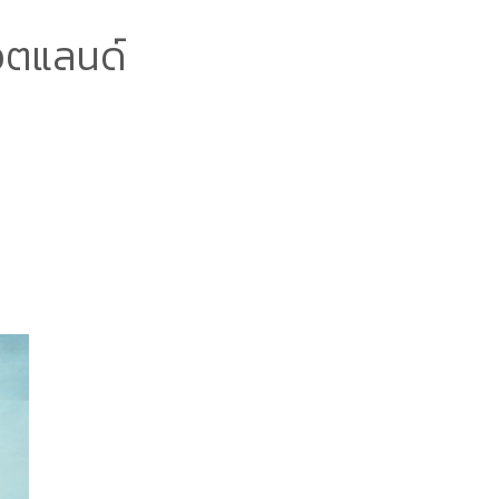
๊อตแลนด์