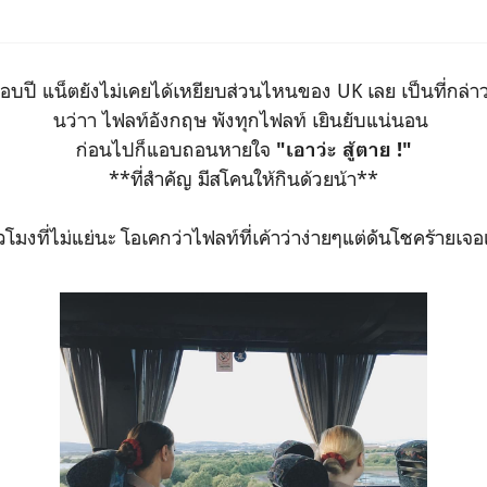
ะเกือบปี แน็ตยังไม่เคยได้เหยียบส่วนไหนของ UK เลย เป็นที่กล
นว่าา ไฟลท์อังกฤษ พังทุกไฟลท์ เยินยับแน่นอน
ก่อนไปก็แอบถอนหายใจ
"เอาว่ะ สู้ตาย !"
**ที่สำคัญ มีสโคนให้กินด้วยน้า**
ั่วโมงที่ไม่แย่นะ โอเคกว่าไฟลท์ที่เค้าว่าง่ายๆแต่ดันโชคร้ายเ