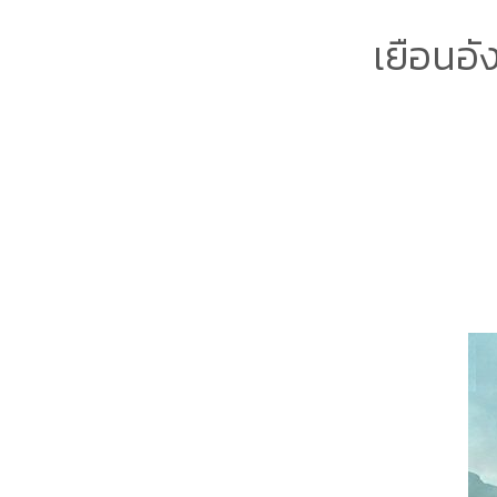
เยือนอั