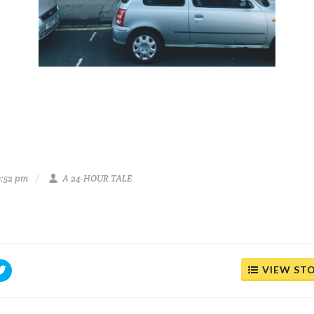
3:52 pm
A 24-HOUR TALE
VIEW ST