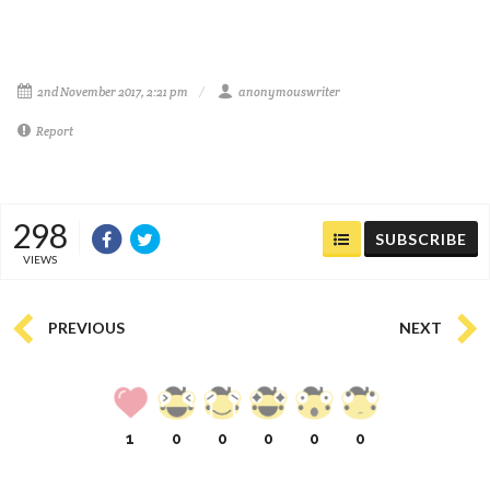
2nd November 2017, 2:21 pm
anonymouswriter
Report
298
SUBSCRIBE
VIEWS
PREVIOUS
NEXT
1
0
0
0
0
0