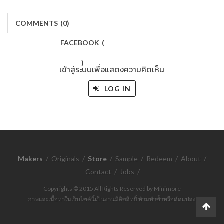
COMMENTS
(
0)
FACEBOOK
(
)
เข้าสู่ระบบเพื่อแสดงความคิดเห็น
LOG IN
Makers
/
Originals
/
Store
/
Sample
/
Redeem
/
About
/
Contact
/
Jobs
/
Copyrights © 2015 All Rights Reserved by Minimore
ภาพและเนื้อหาในเว็บไซต์นี้เป็นงานมีลิขสิทธิ์ ห้ามทำซ้ำหรือดัดแปลง