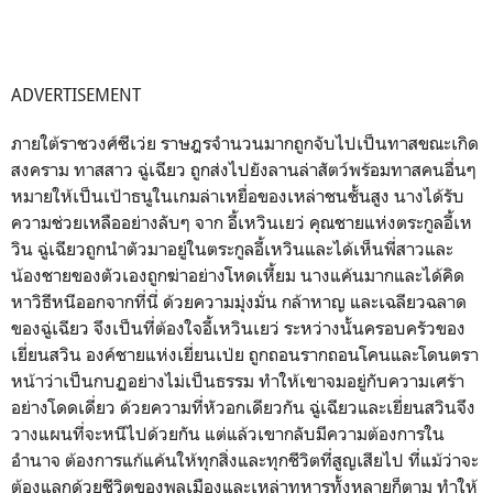
ADVERTISEMENT
ภายใต้ราชวงศ์ซีเว่ย ราษฎรจำนวนมากถูกจับไปเป็นทาสขณะเกิด
สงคราม ทาสสาว ฉู่เฉียว ถูกส่งไปยังลานล่าสัตว์พร้อมทาสคนอื่นๆ
หมายให้เป็นเป้าธนูในเกมล่าเหยื่อของเหล่าชนชั้นสูง นางได้รับ
ความช่วยเหลืออย่างลับๆ จาก อี้เหวินเยว่ คุณชายแห่งตระกูลอี้เห
วิน ฉู่เฉียวถูกนำตัวมาอยู่ในตระกูลอี้เหวินและได้เห็นพี่สาวและ
น้องชายของตัวเองถูกฆ่าอย่างโหดเหี้ยม นางแค้นมากและได้คิด
หาวิธีหนีออกจากที่นี่ ด้วยความมุ่งมั่น กล้าหาญ และเฉลียวฉลาด
ของฉู่เฉียว จึงเป็นที่ต้องใจอี้เหวินเยว่ ระหว่างนั้นครอบครัวของ
เยี่ยนสวิน องค์ชายแห่งเยี่ยนเป่ย ถูกถอนรากถอนโคนและโดนตรา
หน้าว่าเป็นกบฏอย่างไม่เป็นธรรม ทำให้เขาจมอยู่กับความเศร้า
อย่างโดดเดี่ยว ด้วยความที่หัวอกเดียวกัน ฉู่เฉียวและเยี่ยนสวินจึง
วางแผนที่จะหนีไปด้วยกัน แต่แล้วเขากลับมีความต้องการใน
อำนาจ ต้องการแก้แค้นให้ทุกสิ่งและทุกชีวิตที่สูญเสียไป ที่แม้ว่าจะ
ต้องแลกด้วยชีวิตของพลเมืองและเหล่าทหารทั้งหลายก็ตาม ทำให้