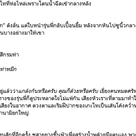
โทที่ห่อไหล่เพราะโดนน้ำฉีดเข้ากลางหลัง
ก” ดังลั่น แต่ใบหน้ารุ่นพี่กลับเปื้อนยิ้ม หลังจากหันไปชูนิ้วกลาง
ื่นบางอย่างมาให้เขา
นสีกรมท่า
ท่าหมึก
่แล้วว่า
แกล้งกันหรือครับ
คุณก็ด้วยหรือครับ
เยี่ยงคนหมดศรัท
างของรุ่นพี่ก็ดูประหลาดใจไม่แพ้กัน เสียงหัวเราะที่ตามมาทำใ
่นเสียงในอากาศ ดวงตาและริมฝีปากของเกะโทเป็นเส้นโค้งคว่ำห
านามิยกใหญ่
นสักที่อีกครั้ง ชูสายยางขึ้นฟ้าเพื่อสร้างน้ำพุด้วยมือตนเอง