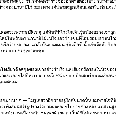
หมดมาดสุขุม วินาทีที่คิดว่าร่างของอีกฝ่ายต้องเข้ามาปะทะอ
องข้างของนานามิไว้ ระยะห่างแค่ปลายจมูกเกือบแตะกัน ก่อนจะเ
อโดยตรงเพราะอุบัติเหตุ แต่ทันทีที่โกะโจเห็นรุ่นน้องอย่างเขาถ
ายใหม่ในพริบตา นานามิไม่แน่ใจแล้วว่าแขนที่โอบรอบเอวตนไว้
งหรือว่าจะลากมาแกล้งกันตามแผน รู้ตัวอีกที น้ำเย็นจัดตัดกั
และท่อนบนของเขาจนชุ่ม
จเรียกชื่อสกุลของเขาอย่างร่าเริง แต่เสียงกรีดร้องในหัวของน
ว่าแหวออกไปก็คงเปล่าประโยชน์ เขายกมือเสยเรือนผมสีอ่อน รู
และต้นคอ
” ออกมาเบา ๆ
—
ไม่รู้เลยว่าอีกฝ่ายอยู่ใกล้ขนาดนั้น ลมหายใจที
นจะทิ้งสัมผัสไร้รูปร่างไว้ยามผละออกไปจากข้างหลัง แม้ส่วนสู
ับมาบดบังภาพเบื้องหน้า ชดเชยด้วยความใกล้ที่ไม่เคยพานพบ
คร