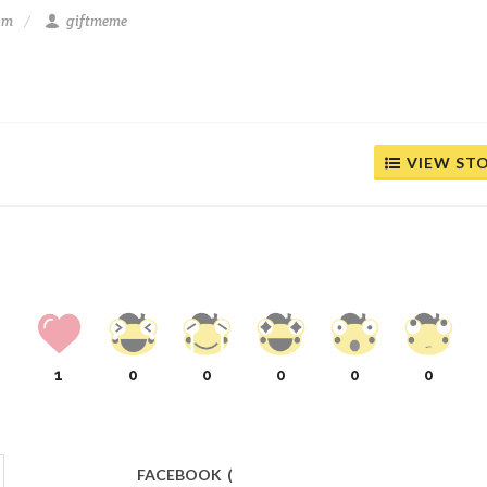
 pm
giftmeme
VIEW ST
1
0
0
0
0
0
FACEBOOK
(