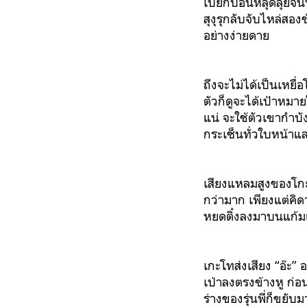
เปียกปอนหลุดลุ่ยจน
สุงุรุกลับจับไหล่ส
อย่างง่ายดาย
ถึงจะไม่ได้เป็นเหยื่
ตัวก็ดูจะได้เป้าหม
แน่ จะใช้ตัวเขากำบั
กระเซ็นทั่วใบหน้า
เสียงแหลมสูงของโกะโ
กว่ามาก เพียงแต่คิด
หยดติ๋งลงมาบนแก้ม
เกะโทส่งเสียง “อ๊ะ
เป่าลงตรงข้างหู ก่อ
ร่างของรุ่นพี่ก็ขย