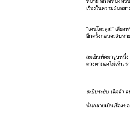
หน่าย อีกใจหนึ่งหวนค
เรื่องในความฝันอย่า
“เคนโตะคุง!” เสียงหน
อีกครั้งก่อนจะลับห
ลมเย็นพัดมาวูบหนึ่
ดวงตามองไม่เห็น ร่
ระยิบระยับ เจิดจ้า
นั่นกลายเป็นเรื่องข