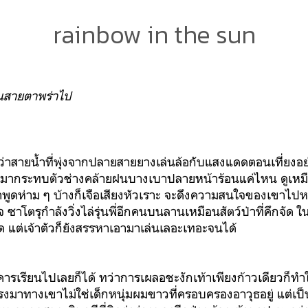
rainbow in the sun
 จนสายตาพร่าไป
ว่าสายน้ำที่พุ่งจากปลายสายยางเล่นล้อกับแสงแดดตอนเที่ยงอย่
มมากระทบตัวช่างคล้ายฝนบางเบาปลายหน้าร้อนแค่ไหน ดูเหมื
พูดห่าม ๆ บ้างก็เจือเสียงหัวเราะ จะดึงความสนใจของเขาไปห
จ ซาโตรุกำลังวิ่งไล่รุ่นพี่อีกคนบนลานเหมือนสัตว์ป่าที่คึกจัด ใน
แต่เจ้าตัวก็ยังสรรหาเอามาเล่นเลอะเทอะจนได้
ารเรียนไปเลยก็ได้ ทว่าการเผลอชะงักเท้าเพียงก้าวเดียวก็ทำให
งตรงมาทางเขาไม่ใช่เด็กหนุ่มผมขาวที่ครอบครองอาวุธอยู่ แต่เป