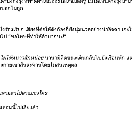
ำนึงถึงรุ้งที่พาดผ่านละอองไอน้ำเมื่อครู่
ไม่ได้เห็นสายรุ้งมา
งบอกไม่ถูก
ึ่งร้องเรียก เสียงที่ต่อให้ดังก้องก็ยังนุ่มนวลอย่างน่าอิจฉา เก
ายไป “ขอโทษที่ทำให้ลำบากนะ!”
ง
ไม่ได้หนาวสักหน่อย
นานามิคิดขณะเดินกลับไปยังเรือนพัก แต่ล
างกายเขาสั่นสะท้านโดยไม่สนเหตุผล
 จนสายตาไม่อาจมองใคร
องตอนนี้ไปเสียแล้ว