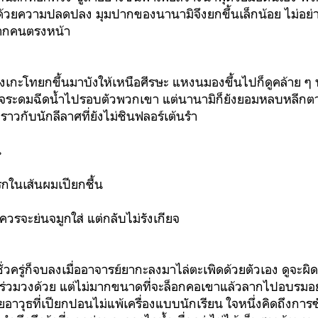
้วยความปลดปลง มุมปากของนานามิจึงยกขึ้นเล็กน้อย ไม่อย่า
จากคนตรงหน้า
กะโทยกขึ้นมาบังให้เหนือศีรษะ แหงนมองขึ้นไปก็ดูคล้าย ๆ หล
จระดมฉีดน้ำไปรอบตัวพวกเขา แต่นานามิก็ยังยอมหลบหลีกตา
าวกับนักลีลาศที่ยังไม่ชินฟลอร์เต้นรำ
น
รกในเส้นผมเปียกชื้น
ี่ควรจะย่นจมูกใส่ แต่กลับไม่รังเกียจ
วครู่ก็จบลงเมื่ออาจารย์ยากะลงมาไล่ตะเพิดด้วยตัวเอง ดูจะผ
ร่วมวงด้วย แต่ไม่มากขนาดที่จะล็อกคอเขาแล้วลากไปอบรมอย่าง
าวุธที่เปียกปอนไม่แพ้เครื่องแบบนักเรียน ใจหนึ่งคิดถึงการซ