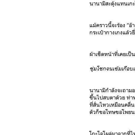
นานามิสะดุ้งแทนเกะ
แม้คราวนี้จะร้อง “อ๊า
กระเป๋ากางเกงแล้วย
ผ้าเช็ดหน้าที่เคยเป็
ชุ่มโชกจนเข้มเกือบเ
นานามิกำลังจะถามอยู
ขึ้นไปสบตาด้วย ท่าท
ที่สั่นไหวเหมือนคลื
ตัวก็ขอโทษขอโพยน
โกะโจโผล่มาจากที่ไห