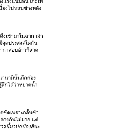
ย่างแรงแน่นอน เกะโท
บี่ยงไปหลบข้างหลัง
ูกดึงเข้ามาในฉาก เจ้า
มีจุดประสงค์ใดกัน
บอากาศอบอ้าวก็สาด
านามินั้นกึกก้อง
้สึกได้ว่าหยาดน้ำ
่ติดขัดเพราะกลั้นขำ
งต่างกันไม่มาก แต่
าวนี้มาปกป้องสินะ