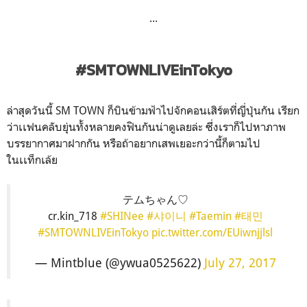
...
#SMTOWNLIVEinTokyo
ล่าสุดวันนี้ SM TOWN ก็บินข้ามฟ้าไปจักคอนเสิร์ตที่ญี่ปุ่นกัน เรียก
ว่าเเฟนคลับยุ่นทั้งหลายคงฟินกันน่าดูเลยล่ะ ซึ่งเราก็ไปหาภาพ
บรรยากาศมาฝากกัน หรือถ้าอยากเสพเยอะกว่านี้ก็ตามไป
ในเเท็กเล้ย
テムちゃん♡
cr.kin_718
#SHINee
#샤이니
#Taemin
#태민
#SMTOWNLIVEinTokyo
pic.twitter.com/EUiwnjjlsl
— Mintblue (@ywua0525622)
July 27, 2017