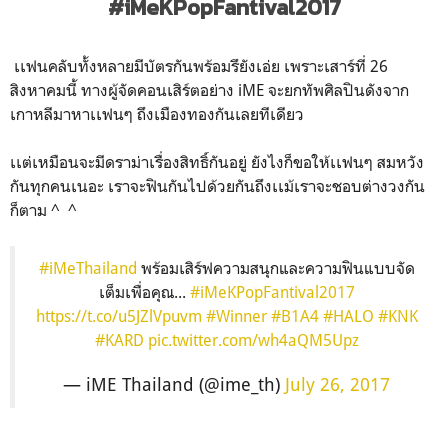
#iMeKPopFantival2017
เเฟนคลับทั้งหลายมีบัตรกันพร้อมรึยังเอ่ย เพราะเสาร์ที่ 26
สิงหาคมนี้ ทางผู้จัดคอนเสิร์ตอย่าง iME จะยกทัพศิลปินดังจาก
เกาหลีมาหาเเฟนๆ ถึงเมืองทองกันเลยทีเดียว
เเต่เหมือนจะมีดราม่าเรื่องสิทธิ์กันอยู่ ยังไงก็ขอให้เเฟนๆ สมหวัง
กันทุกคนเนอะ เราจะฟินกันไปด้วยกันถึงเเม้เราจะชอบต่างวงกัน
ก็ตาม ^ ^
#iMeThailand
พร้อมเสิร์ฟความสนุกและความฟินแบบจัด
เต็มเพื่อคุณ...
#iMeKPopFantival2017
https://t.co/u5JZlVpuvm
#Winner
#B1A4
#HALO
#KNK
#KARD
pic.twitter.com/wh4aQM5Upz
— iME Thailand (@ime_th)
July 26, 2017