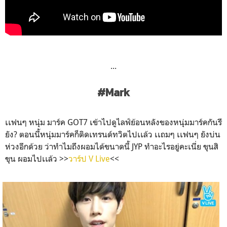
...
#Mark
เเฟนๆ หนุ่ม มาร์ค GOT7 เข้าไปดูไลฟ์ย้อนหลังของหนุ่มมาร์คกันรึ
ยัง? ตอนนี้หนุ่มมาร์คก็ติดเทรนด์ทวิตไปเเล้ว เเถมๆ เเฟนๆ ยังบ่น
ห่วงอีกด้วย ว่าทำไมถึงผอมได้ขนาดนี้ JYP ทำอะไรอยู่คะเนี่ย ขุนสิ
ขุน ผอมไปเเล้ว >>
วาร์ป V Live
<<