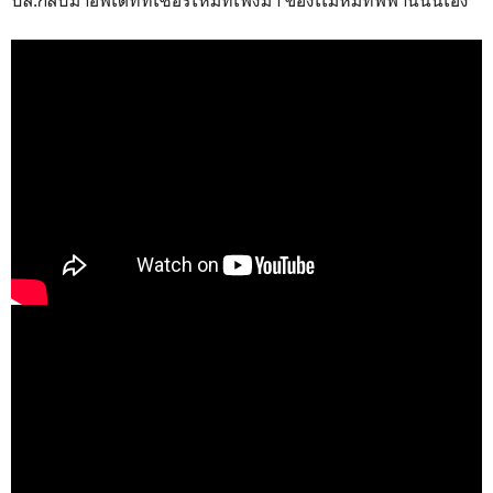
ปล.กลับมาอัพเดททีเซอร์ใหม่ที่เพิ่งมา ของเเม่หมีทิฟฟานี่นั่นเอง