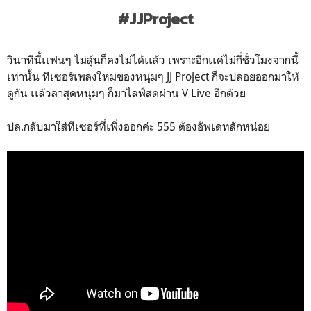
#JJProject
วินาทีนี้เเฟนๆ ไม่ลุ้นก็คงไม่ได้เเล้ว เพราะอีกเเค่ไม่กี่ชั่วโมงจากนี้
เท่านั้น ทีเซอร์เพลงใหม่ของหนุ่มๆ JJ Project ก็จะปลอยออกมาให้
ดูกัน เเล้วล่าสุดหนุ่มๆ ก็มาไลฟ์สดผ่าน V Live อีกด้วย
ปล.กลับมาใส่ทีเซอร์ที่เพิ่งออกค่ะ 555 ต้องอัพเดทสักหน่อย