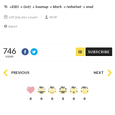
#EXO
# Got7
# ksumup
# Mark
# redvelvet
# snsd
27th July 2017, 2:23 pm
NO.W
Report
746
SUBSCRIBE
VIEWS
PREVIOUS
NEXT
0
0
0
0
0
0