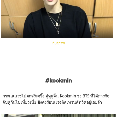
ที่มาภาพ
...
#kookmin
กระเเสเเรงไม่ตกจริงจริ๊ง คู่หูคู่จิ้น Kookmin วง BTS ที่ได้ภารกิจ
จับคู่กันไปเที่ยวเนี่ย ยังคงร้อนเเรงติดเทรนด์ทวิตอยู่เลยจ้า