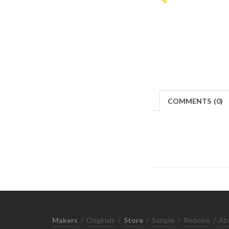
COMMENTS
(
0)
Makers
/
Originals
/
Store
/
Sample
/
Redeem
/
Ab