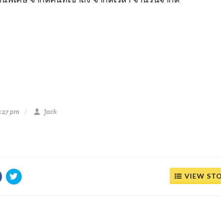
1:27 pm
Jack
VIEW ST