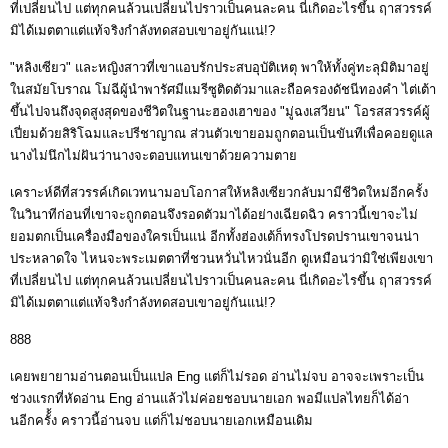
ที่เปลี่ยนไป แต่ทุกคนล้วนเปลี่ยนไปราวเป็นคนละคน นี่เกิดอะไรขึ้น ฤาสวรรค์
มิได้เมตตาแต่แท้จริงกำลังทดสอบเขาอยู่กันแน่!?
"หลิงเซียว" และหญิงสาวที่เขาแอบรักประสบอุบัติเหตุ พาให้ทั้งคู่ทะลุมิติมาอยู่
ในสมัยโบราณ โม่ฉีผู้นำพารัศมีแมรีซูติดตัวมาและถือครองดัชนีทองคำ ไต่เต้า
ขึ้นไปจนถึงจุดสูงสุดของชีวิตในฐานะฮองเฮาของ "มู่ฉงเสวียน" โอรสสวรรค์ผู้
เปี่ยมด้วยสิริโฉมและปรีชาญาณ ส่วนตัวเขายอมถูกตอนเป็นขันทีเพื่อคอยดูแล
นางไม่นึกไม่ฝันว่านางจะตอบแทนเขาด้วยความตาย
เคราะห์ดีที่สวรรค์เกิดเวทนามอบโอกาสให้หลิงเซียวกลับมามีชีวิตใหม่อีกครั้ง
ในวินาทีก่อนที่เขาจะถูกตอนจึงรอดตัวมาได้อย่างเฉียดฉิว คราวนี้เขาจะไม่
ยอมตกเป็นเครื่องมือของใครเป็นแน่ อีกทั้งฮ่องเต้ก็ทรงโปรดปรานเขาจนน่า
ประหลาดใจ ไหนจะพระเมตตาที่ชวนหวั่นไหวนั่นอีก ดูเหมือนว่ามิใช่เพียงเขา
ที่เปลี่ยนไป แต่ทุกคนล้วนเปลี่ยนไปราวเป็นคนละคน นี่เกิดอะไรขึ้น ฤาสวรรค์
มิได้เมตตาแต่แท้จริงกำลังทดสอบเขาอยู่กันแน่!?
888
เคยพยายามอ่านตอนเป็นแปล Eng แต่ก็ไม่รอด อ่านไม่จบ อาจจะเพราะเป็น
ช่วงแรกที่หัดอ่าน Eng อ่านแล้วไม่ค่อยชอบนายเอก พอมีแปลไทยก็ได้อ่า
นอีกครั้้ง คราวนี้อ่านจบ แต่ก็ไม่ชอบนายเอกเหมือนเดิม