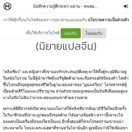
บันทึกความรู้สึกระหว่างอ่าน
–
คนชอบอ่าน
เราใช้คุ๊กกี้บนเว็บไซต์ของเรา กรุณาอ่านและยอมรับ
นโยบายความเป็นส่วนตัว
แผนทวงแค้นของขันทีวายร้าย
เพื่อใช้บริการเว็บไซต์
ยอมรับ
ไม่ยอมรับ
(นิยายแปลจีน)
"หลิงเซียว" และหญิงสาวที่เขาแอบรักประสบอุบัติเหตุ พาให้ทั้งคู่ทะลุมิติมาอยู่
ในสมัยโบราณ โม่ฉีผู้นำพารัศมีแมรีซูติดตัวมาและถือครองดัชนีทองคำ ไต่เต้า
ขึ้นไปจนถึงจุดสูงสุดของชีวิตในฐานะฮองเฮาของ "มู่ฉงเสวียน" โอรสสวรรค์ผู้
เปี่ยมด้วยสิริโฉมและปรีชาญาณ ส่วนตัวเขายอมถูกตอนเป็นขันทีเพื่อคอยดูแล
นางไม่นึกไม่ฝันว่านางจะตอบแทนเขาด้วยความตาย
เคราะห์ดีที่สวรรค์เกิดเวทนามอบโอกาสให้หลิงเซียวกลับมามีชีวิตใหม่อีกครั้ง
ในวินาทีก่อนที่เขาจะถูกตอนจึงรอดตัวมาได้อย่างเฉียดฉิว คราวนี้เขาจะไม่
ยอมตกเป็นเครื่องมือของใครเป็นแน่ อีกทั้งฮ่องเต้ก็ทรงโปรดปรานเขาจนน่า
ประหลาดใจ ไหนจะพระเมตตาที่ชวนหวั่นไหวนั่นอีก ดูเหมือนว่ามิใช่เพียงเขา