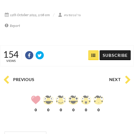
12th October 2022, 2:08 am
คนชอบอ่าน
Report
154
SUBSCRIBE
VIEWS
PREVIOUS
NEXT
0
0
0
0
0
0