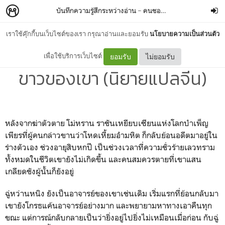
บันทึกความรู้สึกระหว่างอ่าน
–
คนชอบอ่าน
เราใช้คุ๊กกี้บนเว็บไซต์ของเรา กรุณาอ่านและยอมรับ
นโยบายความเป็นส่วนตัว
ฮัสกี้หน้าโง่กับอาจารย์เหมียว
เพื่อใช้บริการเว็บไซต์
ยอมรับ
ไม่ยอมรับ
ขาวของเขา (นิยายแปลจีน)
หลังจากฆ่าตัวตาย โม่หราน ราชันเหยียบเซียนแห่งโลกบำเพ็ญ
เพียรที่ผู้คนกล่าวขานว่าโหดเหี้ยมอำมหิต ก็กลับย้อนอดีตมาอยู่ใน
ร่างตัวเอง ช่วงอายุสิบหกปี เป็นช่วงเวลาที่ความชั่วร้ายเลวทราม
ทั้งหมดในชีวิตเขายังไม่เกิดขึ้น และคนสมควรตายที่เขาแสน
เกลียดชังผู้นั้นก็ยังอยู่
ฉู่หว่านหนิง ยังเป็นอาจารย์ของเขาเช่นเดิม เริ่มแรกที่ย้อนกลับมา
เขายังโกรธแค้นอาจารย์อย่างมาก และพยายามหาทางเอาคืนทุก
ขณะ แต่การณ์กลับกลายเป็นว่ายิ่งอยู่ไปยิ่งไม่เหมือนเมื่อก่อน กับฉู่