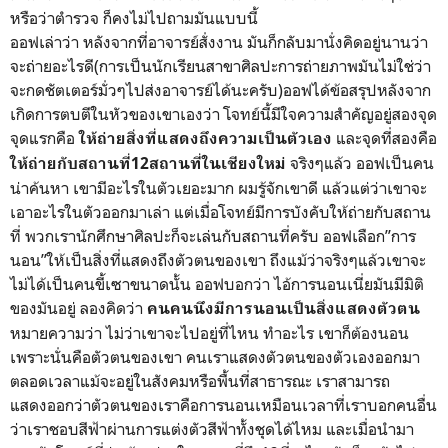
หรือว่าตำรวจ ก็คงไม่ไปถามมันแบบนี้
ออฟเล่าว่า หลังจากที่อาจารย์สั่งงาน มันก็กลับมานั่งคิดอยู่นานว่า
จะถ่ายอะไรดี(การเป็นนักเรียนสาขาศิลปะการถ่ายภาพมันไม่ใช่ว่า
จะกดชัตเตอร์มั่วๆไปส่งอาจารย์ได้นะครับ)ออฟได้ข้อสรุปหลังจาก
เกิดการตบตีในหัวของเขาเองว่า โจทย์นี้มีใจความสำคัญอยู่สองจุด
จุดแรกคือ
และจุดที่สองคือ
ให้ถ่ายสิ่งที่แสดงถึงความเป็นตัวเอง
จริงๆแล้ว ออฟเป็นคน
ให้ถ่ายกับสถานที่12สถานที่ในเชียงใหม่
น่าค้นหา เขามีอะไรในตัวเยอะมาก ผมรู้จักเขาดี แล้วแต่ว่าเขาจะ
เอาอะไรในตัวออกมาเล่า แต่เมื่อโจทย์มีการบังคับให้ถ่ายกับสถาน
ที่ พวกเรานักศึกษาศิลปะก็จะเล่นกับสถานที่ครับ ออฟเลือก”การ
นอน”ให้เป็นสิ่งที่แสดงถึงตัวตนของเขา ถึงแม้ว่าจริงๆแล้วเขาจะ
ไม่ได้เป็นคนขี้เซาขนาดนั้น ออฟบอกว่า ไอ้การนอนเนี่ยมันมีมิติ
ของมันอยู่ ลองคิดว่า
คนคนนึงมีการนอนเป็นสิ่งแสดงตัวตน
หมายความว่า ไม่ว่าเขาจะไปอยู่ที่ไหน ทำอะไร เขาก็ต้องนอน
เพราะนั่นคือตัวตนของเขา คนเราแสดงตัวตนของตัวเองออกมา
ตลอดเวลาแม้จะอยู่ในสังคมหรือพื้นที่สาธารณะ เราสามารถ
แสดงออกว่าตัวตนของเราคือการนอนเหมือนเวลาที่เราบอกคนอื่น
ว่าเราชอบสีฟ้าผ่านการแต่งตัวสีฟ้าทั้งชุดได้ไหม และเมื่อนำมา