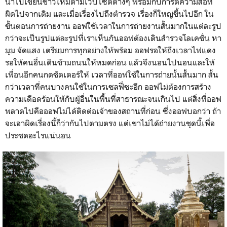
นำไปเขียนข่าวใหม่ตามเว็ปไซต์ต่างๆ พร้อมกับการตีความสื่อที่
ผิดไปจากเดิม และเมื่อเรื่องไปถึงตำรวจ เรื่องก็ใหญ่ขึ้นไปอีก ใน
ขั้นตอนการถ่ายงาน ออฟใช้เวลาในการถ่ายงานสั้นมากในแต่ละรูป
กว่าจะเป็นรูปแต่ละรูปที่เราเห็นกันออฟต้องเดินสำรวจโลเคชั่น หา
มุม จัดแสง เตรียมการทุกอย่างให้พร้อม ออฟรอให้ถึงเวลาไฟแดง
รอให้คนอื่นเดินข้ามถนนให้หมดก่อน แล้วจึงนอนไปนอนและให้
เพื่อนอีกคนกดชัตเตอร์ให้ เวลาที่ออฟใช้ในการถ่ายนั้นสั้นมาก สั้น
กว่าเวลาที่คนบางคนใช้ในการเซลฟี่ซะอีก ออฟไม่ต้องการสร้าง
ความเดือดร้อนให้กับผู้อื่นในพื้นที่สาธารณะจนเกินไป แต่สิ่งที่ออฟ
พลาดไปคือออฟไม่ได้ติดต่อเจ้าของสถานที่ก่อน ซึ่งออฟบอกว่า ถ้า
จะเอาผิดเรื่องนี้ก็ว่ากันไปตามตรง แต่เขาไม่ได้ถ่ายงานชุดนี้เพื่อ
ประชดอะไรแน่นอน