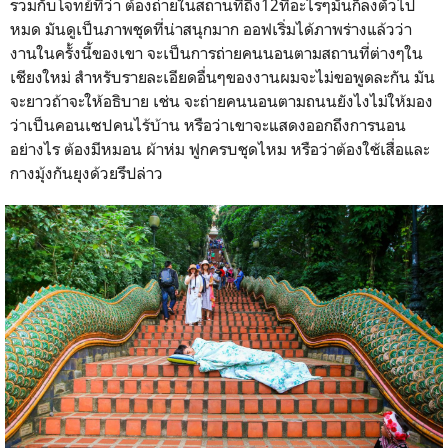
รวมกับโจทย์ที่ว่า ต้องถ่ายในสถานที่ถึง12ที่อะไรๆมันก็ลงตัวไป
หมด มันดูเป็นภาพชุดที่น่าสนุกมาก ออฟเริ่มได้ภาพร่างแล้วว่า
งานในครั้งนี้ของเขา จะเป็นการถ่ายคนนอนตามสถานที่ต่างๆใน
เชียงใหม่ สำหรับรายละเอียดอื่นๆของงานผมจะไม่ขอพูดละกัน มัน
จะยาวถ้าจะให้อธิบาย เช่น จะถ่ายคนนอนตามถนนยังไงไม่ให้มอง
ว่าเป็นคอนเซปคนไร้บ้าน หรือว่าเขาจะแสดงออกถึงการนอน
อย่างไร ต้องมีหมอน ผ้าห่ม ฟูกครบชุดไหม หรือว่าต้องใช้เสื่อและ
กางมุ้งกันยุงด้วยรึปล่าว