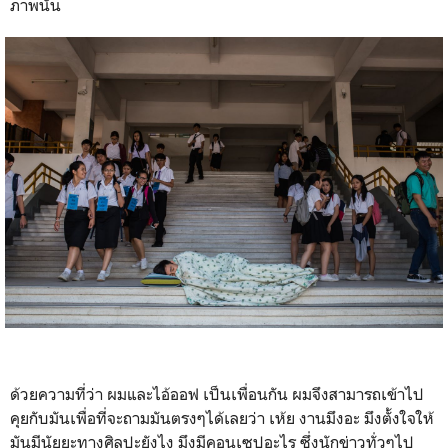
ภาพนั้น
ด้วยความที่ว่า ผมและไอ้ออฟ เป็นเพื่อนกัน ผมจึงสามารถเข้าไป
คุยกับมันเพื่อที่จะถามมันตรงๆได้เลยว่า เห้ย งานมึงอะ มึงตั้งใจให้
มันมีนัยยะทางศิลปะยังไง มึงมีคอนเซปอะไร ซึ่งนักข่าวทั่วๆไป