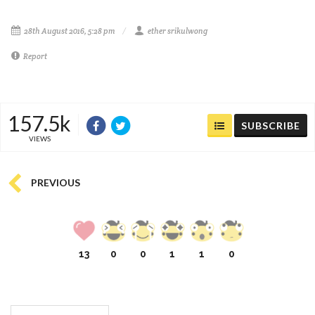
28th August 2016, 5:28 pm
ether srikulwong
Report
157.5k
SUBSCRIBE
VIEWS
PREVIOUS
13
0
0
1
1
0