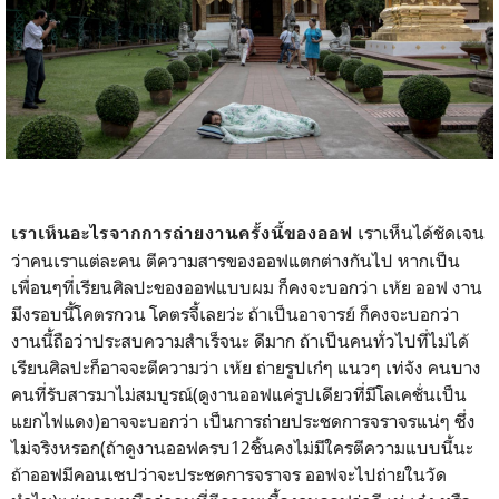
เราเห็นได้ชัดเจน
เราเห็นอะไรจากการถ่ายงานครั้งนี้ของออฟ
ว่าคนเราแต่ละคน ตีความสารของออฟแตกต่างกันไป หากเป็น
เพื่อนๆที่เรียนศิลปะของออฟแบบผม ก็คงจะบอกว่า เห้ย ออฟ งาน
มึงรอบนี้โคตรกวน โคตรจี้เลยว่ะ ถ้าเป็นอาจารย์ ก็คงจะบอกว่า
งานนี้ถือว่าประสบความสำเร็จนะ ดีมาก ถ้าเป็นคนทั่วไปที่ไม่ได้
เรียนศิลปะก็อาจจะตีความว่า เห้ย ถ่ายรูปเก๋ๆ แนวๆ เท่จัง คนบาง
คนที่รับสารมาไม่สมบูรณ์(ดูงานออฟแค่รูปเดียวที่มีโลเคชั่นเป็น
แยกไฟแดง)อาจจะบอกว่า เป็นการถ่ายประชดการจราจรแน่ๆ ซึ่ง
ไม่จริงหรอก(ถ้าดูงานออฟครบ12ชิ้นคงไม่มีใครตีความแบบนี้นะ
ถ้าออฟมีคอนเซปว่าจะประชดการจราจร ออฟจะไปถ่ายในวัด