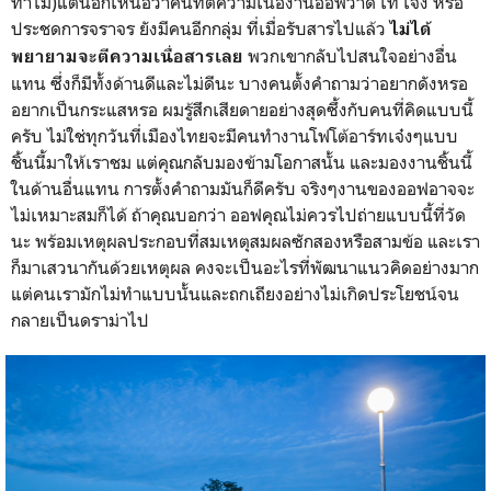
ทำไม)แต่นอกเหนือว่าคนที่ตีความเนื้องานออฟว่าดี เท่ เจ๋ง หรือ
ประชดการจราจร ยังมีคนอีกกลุ่ม ที่เมื่อรับสารไปแล้ว
ไม่ได้
พวกเขากลับไปสนใจอย่างอื่น
พยายามจะตีความเนื่อสารเลย
แทน ซึ่งก็มีทั้งด้านดีและไม่ดีนะ บางคนตั้งคำถามว่าอยากดังหรอ
อยากเป็นกระแสหรอ ผมรู้สึกเสียดายอย่างสุดซึ้งกับคนที่คิดแบบนี้
ครับ ไม่ใช่ทุกวันที่เมืองไทยจะมีคนทำงานโฟโต้อาร์ทเจ๋งๆแบบ
ชิ้นนี้มาให้เราชม แต่คุณกลับมองข้ามโอกาสนั้น และมองงานชิ้นนี้
ในด้านอื่นแทน การตั้งคำถามมันก็ดีครับ จริงๆงานของออฟอาจจะ
ไม่เหมาะสมก็ได้ ถ้าคุณบอกว่า ออฟคุณไม่ควรไปถ่ายแบบนี้ที่วัด
นะ พร้อมเหตุผลประกอบที่สมเหตุสมผลซักสองหรือสามข้อ และเรา
ก็มาเสวนากันด้วยเหตุผล คงจะเป็นอะไรที่พัฒนาแนวคิดอย่างมาก
แต่คนเรามักไม่ทำแบบนั้นและถกเถียงอย่างไม่เกิดประโยชน์จน
กลายเป็นดราม่าไป