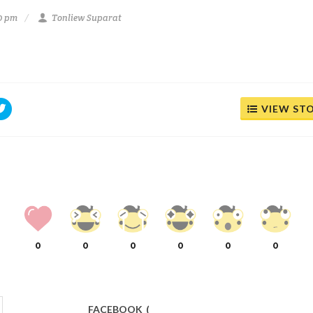
0 pm
Tonliew Suparat
VIEW ST
0
0
0
0
0
0
FACEBOOK
(