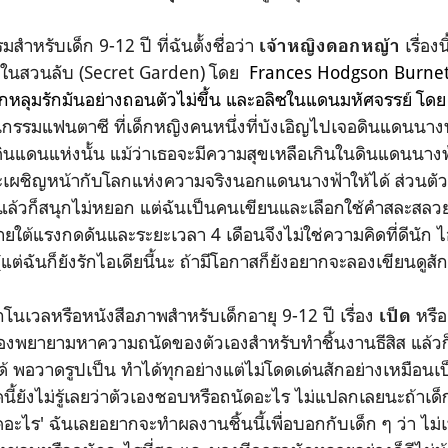
ำหรับเด็ก 9-12 ปี ที่ฉันตั้งชื่อว่า
เรื่อง
เจ้าหญิงดอกหญ้า
 ในสวนลับ (Secret Garden) โดย
Frances Hodgson Burnett ซ
กหลุมรักมันอย่างถอนตัวไม่ขึ้น และอลิซในแดนมหัศจรรย์ โด
รณกรรมแฟนตาซี ที่เด็กหญิงคนหนึ่งที่บังเอิญไปเจอดินแดนนาง
นแดนแห่งนั้น แม้ว่าเธอจะมีความสุขเหลือเกินในดินแดนนางฟ้า
ะเผชิญหน้ากับโลกแห่งความจริงนอกแดนนางฟ้าให้ได้ ส่วนตัว
รักแล้วก็สนุกไม่หยอก แต่ฉันเป็นคนเขียนและเลือกใช้คำสละสลวย
ยใต้แรงกดดันและระยะเวลา 4 เดือนจึงไม่ใช่ความคิดที่ดีนัก ไอ
ต่ฉันก็ยังรักไอเดียนี้นะ ถ้ามีโอกาสก็ยังอยากจะลองเขียนดูสักค
โนเวลหรือหนังสือภาพสำหรับเด็กอายุ 9-12 ปี เรื่อง
หรื
เป็ด
องพยายามหาความถนัดของตัวเองสำหรับทำชิ้นงานธีสิส แล้วก
้ พอวาดรูปเป็น ทำได้ทุกอย่างแต่ไม่โดดเด่นสักอย่างเหมือนเป็
ี้ยังไม่รู้เลยว่าตัวเองชอบหรือถนัดอะไร ไม่แปลกเลยนะถ้าเด็ก
อะไร' ฉันเลยอยากจะทำผลงานชิ้นนี้เพื่อบอกกับเด็ก ๆ ว่า ไม