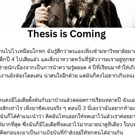
ผ่านไปไวเหมือนโกหก ฉันรู้สึกว่าตนเองเพิ่งเข้ามหาวิทยาลัยมาเม
เด็กปี 4 ไปเสียแล้ว และสิ่งน่าหวาดหวั่นที่รู้ตัวว่ารอเราอยู่ทุก
่ง่ายนักเนื่องจากเป็นการนำความรู้ตลอด 4 ปีที่เรียนมาทำให้เก
ิ้นงานยังต้องโดดเด่น น่าสนใจอีกด้วย แต่มันก็คงไม่ยากเกิน
 ๆ คนคงมีไอเดียตั้งต้นกันมาบ้างแล้วตลอดการเรียนหลายปี ฉันเอ
่างสักเท่าไร เพิ่งมาชัดเจนจริง ๆ ตอนปี 3 นี่เองว่าฉันอยากท
 ๆ ฉันก็ได้คำแนะนำว่า คิดอันไหนออกให้จดเอาไว้แล้วเราค่อยมาด
ากที่สุด ซึ่งฉันก็มีไอเดียที่จดเอาไว้มากมายน่าดูทีเดียว ในบ
นคิดก่อนจะมาเป็นงานปัจุุบันที่กำลังอยู่ให้ทุกคนได้อ่านกัน