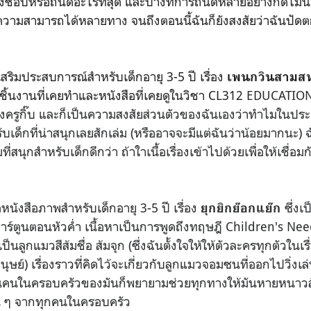
วเองชอบหรือถนัดอะไรที่สุด และบางทีการถนัดหลายอย่างก็ดีไม่
ความสามารถได้หลายทาง จนถึงตอนนี้ฉันก็ยังสงสัยว่าฉันปัดตก
สริมประสบการณ์สำหรับเด็กอายุ 3-5 ปี เรื่อง
เพนกวินสามส
้นงานที่เคยทำและหนังสือที่เคยดูในวิชา CL312
EDUCATION
รูกิ๊บ และก็เป็นความสงสัยส่วนตัวของฉันเองว่าทำไมในประ
บเด็กที่น่าสนุกเลยสักเล่ม (หรืออาจจะมีแต่ฉันว่าน้อยมากนะ) ฉ
่สนุกสำหรับเด็กดีกว่า ถ้าใาเนื้อเรื่องเข้าไปด้วยเพื่อให้เชื่อม
หนังสือภาพสำหรับเด็กอายุ 3-5 ปี เรื่อง
ซึ่งเ
ยุกยิกย๊อกแย๊ก
ร์ตูนตอนหัวค่ำ เนื้อหาเป็นการพูดถึงทฤษฎี Children's Need
ป็นลูกแมวสีส้มชื่อ ส้มจุก (ซึ่งฉันตั้งใจให้ให้ตัวละครทุกตัวในเร
ุษย์) เรื่องราวที่คิดไว้จะเกี่ยวกับลูกแมวจอมซนที่ออกไปวิ่งเ
านคนในครอบครัวของมันก็พยายามช่วยทุกทางให้มันหายหนาวสั่
่น ๆ จากทุกคนในครอบครัว