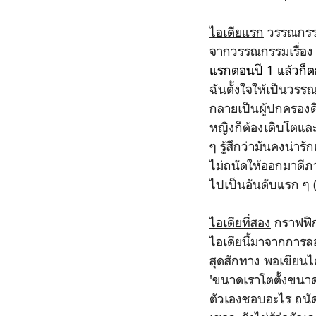
ไอเดียแรก
วรรณกรรมส
จากวรรณกรรมเรื่อง
แรกตอนปี 1 แล้วก็ต
ฉันตั้งใจให้เป็นวร
กลายเป็นผู้ปกครองดิ
หญิงก็ต้องเติบโตแล
ๆ รู้สึกว่ามันคงน่า
ไม่ถนัดให้ออกมาดีภา
ไปเป็นอันดับแรก ๆ (แ
ไอเดียที่สอง
กราฟฟิก
ไอเดียนี้มาจากการล
สุดสักทาง พอเขียนได
'ขนาดเราโตตั้งขนาดน
ตัวเองชอบอะไร ถนัด