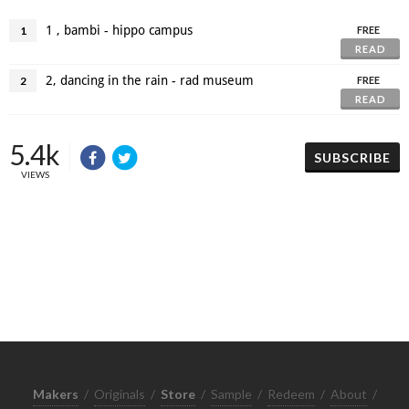
1 , bambi - hippo campus
1
FREE
READ
2, dancing in the rain - rad museum
2
FREE
READ
5.4k
SUBSCRIBE
VIEWS
Makers
/
Originals
/
Store
/
Sample
/
Redeem
/
About
/