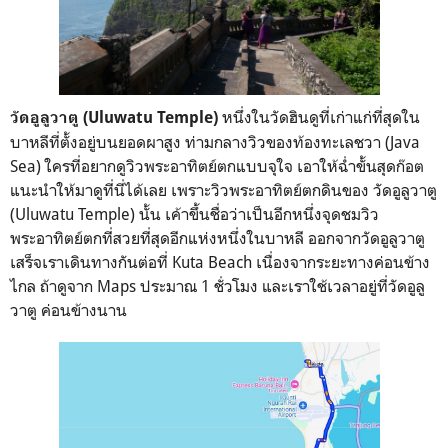
หนึ่งในวัดฮินดูที่เก่าแก่ที่สุดใน
วัดอูลูวาตู (Uluwatu Temple)
บาหลีที่ตั้งอยู่บนยอดผาสูง ท่ามกลางวิวของท้องทะเลชวา (Java
Sea) ใครที่อยากดูวิวพระอาทิตย์ตกแบบจุใจ เอาให้ฉ่ำขั้นสุดก๊อต
แนะนำให้มาดูที่นี่ได้เลย เพราะวิวพระอาทิตย์ตกดินของ วัดอูลูวาตู
(Uluwatu Temple) นั้น เค้าขึ้นชื่อว่าเป็นอีกหนึ่งจุดชมวิว
พระอาทิตย์ตกที่สวยที่สุดอีกแห่งหนึ่งในบาหลี
ออกจากวัดอูลูวาตู
เสร็จเราเดินทางกันต่อที่ Kuta Beach เนื่องจากระยะทางค่อนข้าง
ไกล ถ้าดูจาก Maps ประมาณ 1 ชั่วโมง และเราใช้เวลาอยู่ที่วัดอูลู
วาตู ค่อนข้างนาน