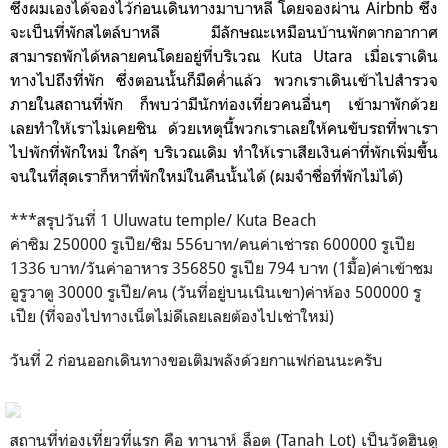
ซึ่งผมเองได้จองไว้ก่อนเดินทางมาบาหลี โดยจองผ่าน Airbnb ซึ่ง
จะเป็นที่พักสไตล์บาหลี มีลักษณะเหมือนบ้านพักตากอากาศ
สามารถพักได้หลายคน
โดยอยู่ที่บริเวณ Kuta Utara
เมื่อเราเดิน
ทางไปถึงที่พัก ซึ่งตอนนั้นก็มืดค่ำแล้ว พวกเราเดินเข้าไปสำรวจ
ภายในสถานที่พัก ก็พบว่ามีนักท่องเที่ยวคนอื่นๆ เข้ามาพักด้วย
เลยทำให้เราไม่เคยชิน ด้วยเหตุนี้พวกเราเลยให้คนขับรถที่พาเรา
ไปพักที่พักใหม่ ใกล้ๆ บริเวณเดิม ทำให้เราเสียเงินค่าที่พักเพิ่มขึ้น
จนในที่สุดเราก็หาที่พักใหม่ในคืนนั้นได้ (ผมจำชื่อที่พักไม่ได้)
***สรุปวันที่ 1 Uluwatu temple/ Kuta Beach
ค่าซิม 250000 รูเปีย/ซิม 556บาท/คนค่าเช่ารถ 600000 รูเปีย
1336 บาท/วันค่าอาหาร 356850 รูเปีย 794 บาท (1มื้อ)ค่าเข้าชม
อูรูวาตู 30000 รูเปีย/คน (วันที่อยู่บนเนินเขา)ค่าห้อง 500000 รู
เปีย (ที่จองไปทางเน็ตไม่ดีเลยเลยต้องไปเช่าใหม่)
วันที่ 2 ก่อนออกเดินทางขอเติมพลังด้วยกาแฟก่อนนะครับ
สถานที่ท่องเที่ยวที่แรก คือ
ทานาห์ ล็อต (Tanah Lot) เป็นวัดฮินดู