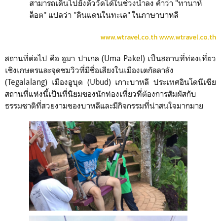
สามารถเดินไปยังตัววัดได้ในช่วงน้ำลง คำว่า "ทานาห์
ล็อต" แปลว่า "ดินแดนในทะเล" ในภาษาบาหลี
www.wtravel.co.th
www.wtravel.co.th
สถานที่ต่อไป คือ อูมา ปาเกล (Uma Pakel) เป็นสถานที่ท่องเที่ยว
เชิงเกษตรและจุดชมวิวที่มีชื่อเสียงในเมืองเตกัลลาลัง
(Tegalalang) เมืองอูบุด (Ubud) เกาะบาหลี ประเทศอินโดนีเซีย
สถานที่แห่งนี้เป็นที่นิยมของนักท่องเที่ยวที่ต้องการสัมผัสกับ
ธรรมชาติที่สวยงามของบาหลีและมีกิจกรรมที่น่าสนใจมากมาย