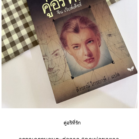
คู่อริที่รัก