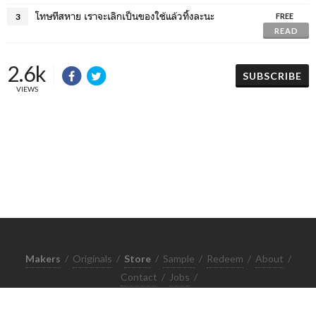
โทษทีสหาย เราจะเลิกเป็นของใช้แล้วทิ้งละนะ
3
FREE
READ
2.6k
SUBSCRIBE
VIEWS
Makers
/
Originals
/
Store
/
Sample
/
Redeem
/
About
/
Contact
/
Jobs
/
Copyrights © 2015 All Rights Reserved by Minimore
ภาพและเนื้อหาในเว็บไซต์นี้เป็นงานมีลิขสิทธิ์ ห้ามทำซ้ำหรือดัดแปลง