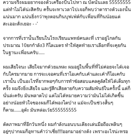
ความจริงผมอยากจองตั๋วเครื่องบินไปหา ณ บัดนั้นเลย 55555555
แต่ทำไม่ได้น่ะสิครับ ครั้นจะหาเวลาไปเจอก็พบว่าตารางตัวเองนั้น
แน่นมาก แน่นยิ่งกว่าพุงตอนกินบุฟเฟ่ต์กับเพื่อนที่กินน้อยแต่
สะเออะสั่งเยอะ - -'
จากการที่เรานั้นเรียนในโรงเรียนแพทย์คนละที่ เราอยู่ไกลกัน
ประมาณ 10ยกกำลัง3 กิโลเมตร ทำให้สุดท้ายเราเลือกที่จะคุยกัน
ในฐานะเพื่อนครับ.....
ผมเสียใจนะ เสียใจมากด้วยแหละ ผมอยู่ในพื้นที่ที่ไม่ค่อยจะได้เจอ
กับใครมากมาย การจะเจอคนที่เราโอเคกับเค้าและเค้าก็โอเคกับ
เรานั้น เป็นอะไรที่ยากพอๆกับการทำข้อสอบแคลคูลัสให้ได้เต็มทุก
ครั้ง ผมจึงยิ่งเสียใจ และรู้สึกเสียดายกับความสัมพันธ์ในครั้งนี้ แต่ก็
นั่นล่ะครับ มันพลาดไป แต่ไม่ได้หมายความว่ามันไม่ได้เกิดขึ้น
อย่างน้อยหัวใจของผมก็ได้พองโตบ้าง แม้จะเป็นช่วงสั้นๆ
ก็ตาม......อุต๊ะ มันหล่อเว้ย555555555
ตัดภาพมาที่อีกวันหนึ่ง ผมกำลังนอนบนเตียงเล่นมือถือเพลินๆ
อยู่ๆปากผมก็อุทานคำว่าเชี่ย!!!!ออกมาอย่างดัง เพราะอะไรน่ะหรอ