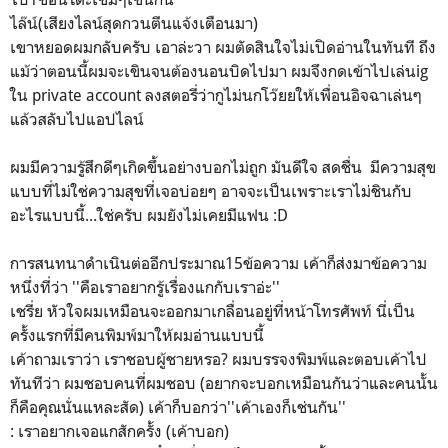
ไล๊น์(เสียงไลน์สุดกวนตีนแจ้งเตือนมา)
เขาหยอดผมกลับครับ เอาล่ะวา ผมตัดสินใจไม่เปิดอ่านในทันที ถึง
แม้ว่าตอนนี้ผมจะเขินจนต้องนอนบิดไปมา ผมจึงกดเข้าไปเล่นig
ใน private account ลงสตอรี่ว่ากูไม่นกโว๊ยยให้เพื่อนอิจฉาเล่นๆ
แล้วสลับไปแอปไลน์
ผมมีความรู้สึกดีๆเกิดขึ้นอย่างบอกไม่ถูก มันดีใจ สดชื่น มีความสุข
แบบที่ไม่ใช่ความสุขที่เจอบ่อยๆ อาจจะเป็นเพราะเราไม่ชินกับ
อะไรแบบนี้...ใช่ครับ ผมยังไม่เคยมีแฟน :D
การสนทนาดำเนินต่ออีกประมาณ15ข้อความ เค้าก็ส่งมาข้อความ
หนึ่งที่ว่า ''คือเราอยากรู้เรื่องแกกับเราอ่ะ''
เชรี่ย หัวใจผมเหมือนจะออกมาเกลื่อนอยู่ที่หน้าโทรศัพท์ นี่เป็น
ครั้งแรกที่มีคนพิมพ์มาให้ผมอ่านแบบนี้
เค้าถามเราว่า เราชอบผู้ชายหรอ? ผมบรรจงพิมพ์และตอบเค้าไป
ทันทีว่า ผมชอบคนที่ผมชอบ (อยากจะบอกเหมือนกันว่าและคนนั้น
ก็คือคุณนั่นแหละสัด) เค้าก็บอกว่า''เค้าเองก็เช่นกัน''
: เราอยากเจอแกสักครั้ง (เค้าบอก)