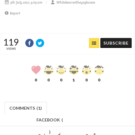
5th July 2017, 9:05 am
Whitebearwitheyeglasses
Report
119
SUBSCRIBE
VIEWS
0
0
0
1
0
0
COMMENTS
(
1)
FACEBOOK
(
)