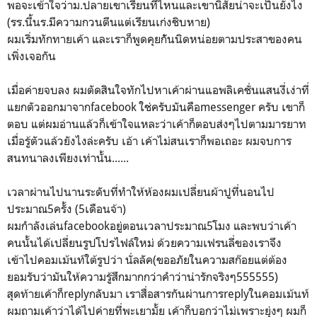
พอจะเข้าใจว่าม.ปลายเขาเรียนที่ไหนและเขานิสัยน่าจะเป็นยังไง
(รร.นี้นร.มีความกวนตีนแต่เรียนเก่งชิบหาย)
ผมเริ่มทักทายเค้า และเราก็พูดคุยกัันนิดหน่อยตามประสาของคน
เพิ่งเจอกัน
เมื่อค่ายจบลง ผมตัดสินใจทักไปหาเค้าผ่านแอพลิเคชั่นแสนงี่เง่าที่
แยกตัวออกมาจากfacebook ใช่ครับมันคือmessenger ครับ เขาก็
ตอบ แต่ผมอ่านแล้วก็เข้าใจแหละว่าเค้าก็ตอบส่งๆไปตามมารยาท
เมื่อรู้ตัวแล้วยังไงล่ะครับ เอ้า เค้าไม่สนเราก็พอเถอะ ผมจบการ
สนทนาลงเพียงเท่านั้น......
เวลาผ่านไปนานระดับที่ทำให้ห้องผมเปลี่ยนผ้าปูที่นอนไป
ประมาณ5ครั้ง (5เดือนจ้า)
ผมกำลังเล่นfacebookอยู่ตอนเวลาประมาณ5โมง และพบว่าเค้า
คนนั้นได้เปลี่ยนรูปโปรไฟล์ใหม่ ด้วยความเฟรนลี่ของเราจึง
เข้าไปคอมเม้นท์ใต้รูปว่า นั่ลลัค(ขออภัยในความสก๊อยแต่ต้อง
ยอมรับว่ามันให้ความรู้สึกมากกว่าคำว่าน่ารักจริงๆ555555)
สุดท้ายเค้าก็replyกลับมา เราสื่อสารกันผ่านการreplyในคอมเม้นท์
ผมถามเค้าว่าได้ไปค่ายที่พะเยามั้ย เค้าก็บอกว่าไม่เพราะยุ่งๆ ผมก็