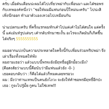
ครับ เมื่อต้นเดือนน่ะผมได้ไปเที่ยวพม่ากับเพื่อนมา และได้ขอพร
กับเทพองค์หนึ่งว่า ''ขอให้ผมมีแฟนก่อนปีใหม่นะครับ'' ไปน่ะสิ
เพิ่งนึกออก ทำเอาตัวเองเหวอไปเหมือนกัน
น่าแปลกนะครับ ที่ครั้งแรกผมทักเค้าไปแต่เค้าไม่ได้สนใจ แต่ครั้ง
นี้ แค่เม้นท์รูปเล่นๆ เค้ากลับทักมาซะงั้น อะไรจะเกิดมันก็เกิดขึ้น
ได้จริงๆ
5555555555
ผมอยากแบ่งปันความประหลาดใจครั้งนี้กับเพื่อนร่วมทริปพม่า จึง
เล่าเรื่องทั้งหมดให้ฟัง
ผมถามเธอว่า แล้วแบบนี้พรจะยังมีฤทธิ์อยู่อีกมั้ยวะมึง?
(คือสงสัยว่าแบบนี้คือนับว่ามีแฟนแล้วยัง -0- )
เธอตอบกลับว่า : ก็คือได้แล้วก็หมดเลยหรอวะ
ผม : มึงว่าท่านเทพเป็นคนยังไงวะ จะยังให้คำขอพรมีฤทธิ์อีกป่ะ
เธอ : กูจะไปรู้มั้ย กูคน ไม่ใช่เทพ!!!