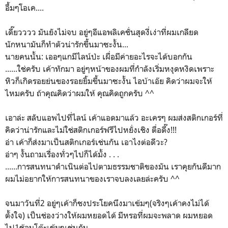
อื้มๆโอเค....
เดี๊ยวววว มันยังไม่จบ อยู่ๆอีแอพลิเคชั่นสุดงี่เง่าที่ผมเกลียด
นักหนามันก็ทำตัวน่ารักขึ้นมาซะงั้น...
นายคนนั้น: เออๆแกมีไลน์ป่ะ เผื่อมีค่ายอะไรจะได้บอกกัน
......ใช่ครับ เค้าทักมา อยู่ๆหน้าของผมที่กำลังเริ่มหงุดหงิดเพราะ
หิวก็เกิดรอยย่นของรอยยิ้มขึ้นมาซะงั้น ไอบ้าเอ๊ย คิดว่าผมจะให้
ไหมครับ ถ้าคุณคิดว่าผมให้ คุณคิดถูกครับ ^^
เอาล่ะ สลับแอพไปที่ไลน์ เค้าแอดมาแล้ว อะเครๆ ผมส่งสติกเกอร์ที่
คิดว่าน่ารักและไม่ใช่สติกเกอร์ฟรีไปหยั่งเชิง ตื่อดึ๊ง!!!
อ่า เค้าก็ส่งมาเป็นสติกเกอร์เช่นกัน เอาไงต่อดีวะ?
อ่าๆ งั้นถามเรื่องทั่วๆไปก็ได้มั้ง . . .
......การสนทนาดำเนินต่อไปตามธรรมชาติของมัน เราคุยกันดีมาก
ผมไม่อยากให้การสนทนาของเราจบลงเลยล่ะครับ ^^
จนมาวันที่2 อยู่ๆเค้าก็ชงประโยคนึงมาเข้มๆ(จริงๆเค้าคงไม่ได้
ตั้งใจ) เป็นช่องว่างให้ผมหยอดได้ มีหรอที่ผมจะพลาด ผมหยอด
ไป1ช้อนโต๊ะเข้มๆเช่นกัน