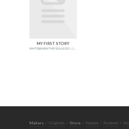
MY FIRST STORY
WHITEBEARWITHEYEGLASSES | 1 POST
Makers
/
Originals
/
Store
/
Sample
/
Redeem
/
Ab