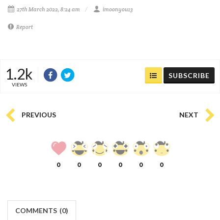
27th March 2022, 8:24 am
imoonyou13
Report
1.2k
SUBSCRIBE
VIEWS
PREVIOUS
NEXT
0
0
0
0
0
0
COMMENTS
(
0)