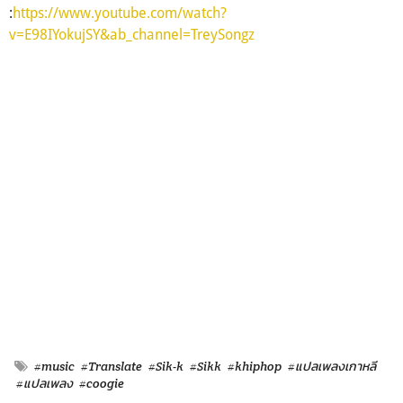
:
https://www.youtube.com/watch?
v=E98IYokujSY&ab_channel=TreySongz
#music
#Translate
#Sik-k
#Sikk
#khiphop
#แปลเพลงเกาหลี
#แปลเพลง
#coogie