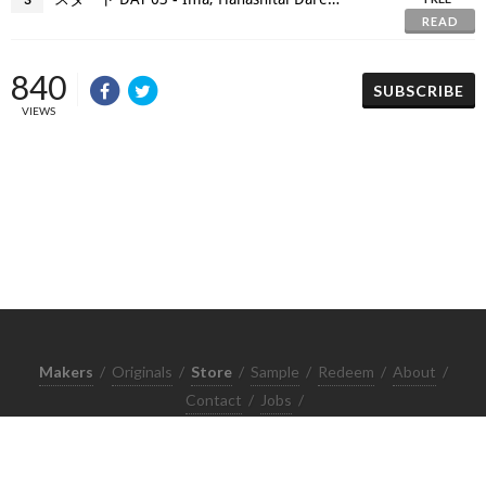
READ
840
SUBSCRIBE
VIEWS
Makers
/
Originals
/
Store
/
Sample
/
Redeem
/
About
/
Contact
/
Jobs
/
Copyrights © 2015 All Rights Reserved by Minimore
ภาพและเนื้อหาในเว็บไซต์นี้เป็นงานมีลิขสิทธิ์ ห้ามทำซ้ำหรือดัดแปลง