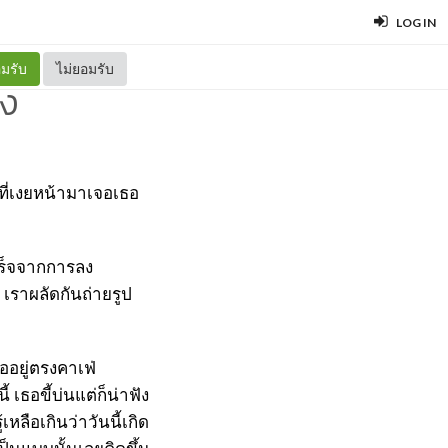
LOG IN
มรับ
ไม่ยอมรับ
ยง
ที่เงยหน้ามาเจอเธอ
เสร็จจากการลง
เราผลัดกันถ่ายรูป
อยู่ตรงคาเฟ่
 เธอขี้บ่นแต่ก็น่าฟัง
หลือเกินว่าวันนี้เกิด