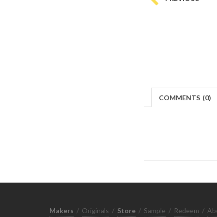
COMMENTS
(
0)
Makers
/
Originals
/
Store
/
Sample
/
Redeem
/
Ab