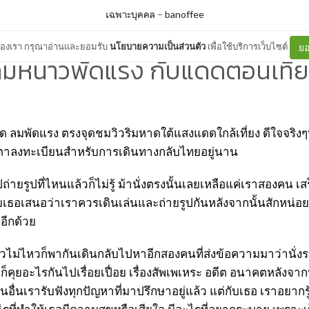
เฉพาะบุคคล
–
banoffee
ต์ของเรา กรุณาอ่านและยอมรับ
นโยบายความเป็นส่วนตัว
เพื่อใช้บริการเว็บไซต์
ยอ
มหนาวพัดแรง กับแดดตอนเที่
 ลมพัดแรง ตรงจุดชมวิวริมหาดใต้แสงแดดใกล้เที่ยง ดีใจจริงๆ
้มตาลงทะเบียนสำหรับการเดินทางกลับไทยอยู่นาน
่ายรูปที่ไหนแล้วก็ไม่รู้ ม้านั่งตรงนั้นเลยเหลือแค่เราสองคน 
ยเธอเสนอว่าเราควรเดินเล่นและถ่ายรูปกันหลังจากนั้นสักหน่อย 
นอีกด้วย
่ไหวก็พากันเดินกลับไปหาอีกสองคนที่ส่งข้อความมาว่านั่งรอ
็คุยอะไรกันไปเรื่อยเปื่อย เรื่องสัพเพเหระ อดีต อนาคตหลังจากนี้
นอื่นเรารับฟังทุกปัญหาที่มาปรึกษาอยู่แล้ว แต่กับเธอ เราอยากรู้เ