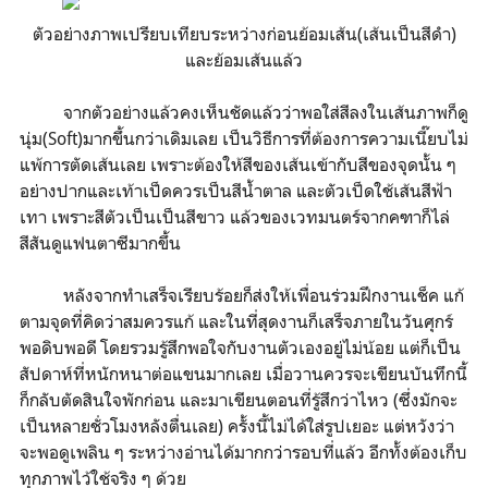
ตัวอย่างภาพเปรียบเทียบระหว่างก่อนย้อมเส้น(เส้นเป็นสีดำ)
และย้อมเส้นแล้ว
จากตัวอย่างแล้วคงเห็นชัดแล้วว่าพอใส่สีลงในเส้นภาพก็ดู
นุ่ม(Soft)มากขึ้นกว่าเดิมเลย เป็นวิธีการที่ต้องการความเนี๊ยบไม่
แพ้การตัดเส้นเลย เพราะต้องให้สีของเส้นเข้ากับสีของจุดนั้น ๆ
อย่างปากและเท้าเป็ดควรเป็นสีน้ำตาล และตัวเป็ดใช้เส้นสีฟ้า
เทา เพราะสีตัวเป็นเป็นสีขาว แล้วของเวทมนตร์จากคฑาก็ไล่
สีสันดูแฟนตาซีมากขึ้น
หลังจากทำเสร็จเรียบร้อยก็ส่งให้เพื่อนร่วมฝึกงานเช็ค แก้
ตามจุดที่คิดว่าสมควรแก้ และในที่สุดงานก็เสร็จภายในวันศุกร์
พอดิบพอดี โดยรวมรู้สึกพอใจกับงานตัวเองอยู่ไม่น้อย แต่ก็เป็น
สัปดาห์ที่หนักหนาต่อแขนมากเลย เมื่อวานควรจะเขียนบันทึกนี้
ก็กลับตัดสินใจพักก่อน และมาเขียนตอนที่รู้สึกว่าไหว (ซึ่งมักจะ
เป็นหลายชั่วโมงหลังตื่นเลย) ครั้งนี้ไม่ได้ใส่รูปเยอะ แต่หวังว่า
จะพอดูเพลิน ๆ ระหว่างอ่านได้มากกว่ารอบที่แล้ว อีกทั้งต้องเก็บ
ทุกภาพไว้ใช้จริง ๆ ด้วย