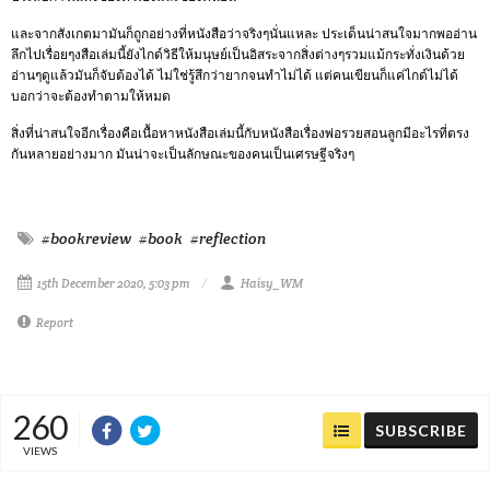
และจากสังเกตมามันก็ถูกอย่างที่หนังสือว่าจริงๆนั่นแหละ
ประเด็นน่าสนใจมากพออ่าน
ลึกไปเรื่อยๆงสือเล่มนี้ยังไกด์วิธีให้มนุษย์เป็นอิสระจากสิ่งต่างๆรวมแม้กระทั่งเงินด้วย
อ่านๆดูแล้วมันก็จับต้องได้
ไม่ใช่รู้สึกว่ายากจนทำไม่ได้
แต่คนเขียนก็แค่ไกด์ไม่ได้
บอกว่าจะต้องทำตามให้หมด
สิ่งที่น่าสนใจอีกเรื่องคือเนื้อหาหนังสือเล่มนี้กับหนังสือเรื่องพ่อรวยสอนลูกมีอะไรที่ตรง
กันหลายอย่างมาก มันน่าจะเป็นลักษณะของคนเป็นเศรษฐีจริงๆ
#bookreview
#book
#reflection
15th December 2020, 5:03 pm
Haisy_WM
Report
260
SUBSCRIBE
VIEWS