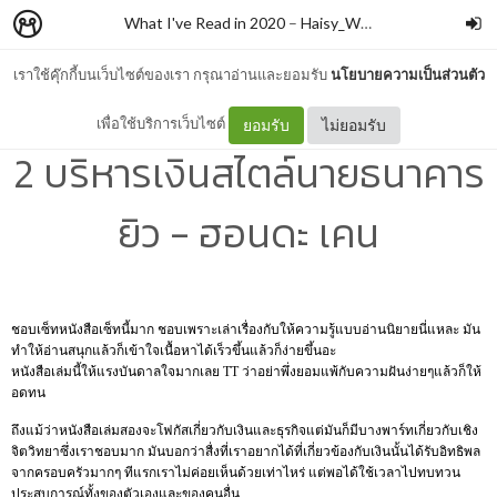
What I've Read in 2020
–
Haisy_WM
เราใช้คุ๊กกี้บนเว็บไซต์ของเรา กรุณาอ่านและยอมรับ
นโยบายความเป็นส่วนตัว
คิดแบบยิวทำแบบญี่ปุ่น Book
เพื่อใช้บริการเว็บไซต์
ยอมรับ
ไม่ยอมรับ
2 บริหารเงินสไตล์นายธนาคาร
ยิว - ฮอนดะ เคน
ชอบเซ็ทหนังสือเซ็ทนี้มาก ชอบเพราะเล่าเรื่องกับให้ความรู้แบบอ่านนิยายนี่แหละ มัน
ทำให้อ่านสนุกแล้วก็เข้าใจเนื้อหาได้เร็วขึ้นแล้วก็ง่ายขึ้นอะ
หนังสือเล่มนี้ให้แรงบันดาลใจมากเลย TT ว่าอย่าพึ่งยอมแพ้กับความฝันง่ายๆแล้วก็ให้
อดทน
ถึงแม้ว่าหนังสือเล่มสองจะโฟกัสเกี่ยวกับเงินและธุรกิจแต่มันก็มีบางพาร์ทเกี่ยวกับเชิง
จิตวิทยาซึ่งเราชอบมาก มันบอกว่าสื่งที่เราอยากได้ที่เกี่ยวข้องกับเงินนั้นได้รับอิทธิพล
จากครอบครัวมากๆ ทีแรกเราไม่ค่อยเห็นด้วยเท่าไหร่ แต่พอได้ใช้เวลาไปทบทวน
ประสบการณ์ทั้งของตัวเองและของคนอื่น