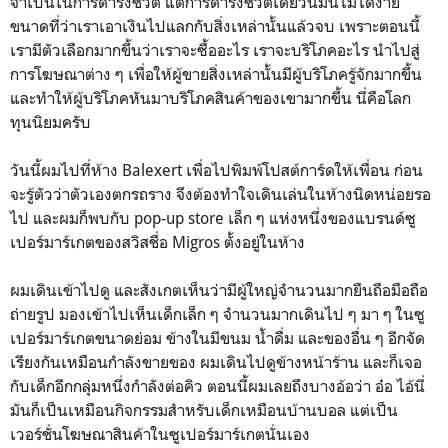
จำเป็นในการดำรงชีวิต แต่การดำรงชีวิตเดี๋ยวนี้มันไม่ได้ง่าย
ขนาดที่ว่าเราเอาเงินไปแลกกับสิ่งเหล่านั้นแล้วจบ เพราะตอนนี้
เรามีตัวเลือกมากขึ้นว่าเราจะซื้ออะไร เราจะบริโภคอะไร นำไปสู่
การโฆษณาต่าง ๆ เพื่อให้ผู้ขายสิ่งเหล่านั้นมีผู้บริโภครู้จักมากขึ้น
และทำให้ผู้บริโภคหันมาบริโภคสินค้าของเขามากขึ้น นี่คือโลก
ทุนนิยมครับ
วันนี้ผมไปที่ห้าง Balexert เพื่อไปพิมพ์โปสต์การ์ดให้เพื่อน ก่อน
จะรู้ตัวว่าตัวเองตกรถราง จึงต้องทำใจเดินเล่นในห้างนิดหน่อยรอ
ไป และผมก็พบกับ pop-up store เล็ก ๆ แห่งหนึ่งของแบรนด์ซู
เปอร์มาร์เกตของสวิสชื่อ Migros ตั้งอยู่ในห้าง
ผมเดินเข้าไปดู และสังเกตเห็นว่ามีผู้ใหญ่จำนวนมากยืนถือมือถือ
ถ่ายรูป มองเข้าไปเห็นเด็กเล็ก ๆ จำนวนมากเดินไป ๆ มา ๆ ในซู
เปอร์มาร์เกตขนาดย่อม ข้างในมีขนม น้ำดื่ม และของอื่น ๆ อีกจัด
เรียงกันเหมือนกำลังขายของ ผมเดินไปดูข้างหน้าร้าน และก็เจอ
กับเด็กอีกกลุ่มหนึ่งกำลังต่อคิว ตอนนี้ผมเลยถึงบางอ้อว่า อ๋อ ไอ้นี่
มันก็เป็นเหมือนกิจกรรมสำหรับเด็กเหมือนบ้านบอล แต่เป็น
เวอร์ชั่นโฆษณาสินค้าในซูเปอร์มาร์เกตนั่นเอง