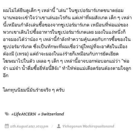
ผมไม่ได้ยืนดูเด็ก ๆ เหล่านี้ "เล่น" ในซูเปอร์มาร์เกตขนาดย่อม
นานพอจะเข้าใจว่าเขาเล่นอะไรกัน แต่เท่าที่ผมสังเกต เด็ก ๆ เหล่า
นี้เหมือนกำลังเล่นซื้อของจากซูเปอร์มาร์เกต เหมือนที่พ่อแม่ของ
พวกเขาเดินไปซื้ออาหารในซูเปอร์มาร์เกตเลย มองในแง่หนึ่งก็
อาจมองได้ว่าน้อง ๆ เหล่านี้กำลังทำความคุ้นเคยกับการซื้อของใน
ซูเปอร์มาร์เกต ซึ่งเป็นทักษะที่ผมเชื่อว่าผู้ใหญ่ที่จะอาศัยในเมือง
ต้องมี (เหรอ) แต่ถ้าจะมองในแง่ร้ายก็เหมือนกับการยัดเยียด
โฆษณาไปในตัว เผลอ ๆ เด็ก ๆ เหล่านี้อาจบอกพ่อบอกแม่ว่า "พ่อ
จ๋า แม่จ๋า น้ำดื่มซื้อยี่ห้อนี้สิจ๊ะ" ทำให้พ่อแม่เดือดร้อนต้องตามใจลูก
อีก
โลกทุนนิยมนี่มันร้ายจริง ๆ ครับ
#LifeAtCERN
# Switzerland
11th August 2017, 10:15 pm
Vichayanun Wachirapusitanand