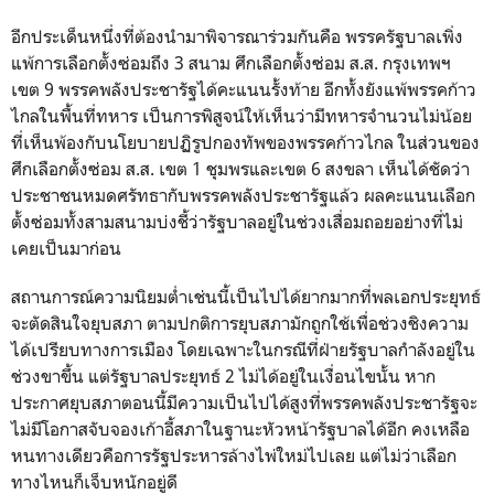
อีกประเด็นหนึ่งที่ต้องนำมาพิจารณาร่วมกันคือ พรรครัฐบาลเพิ่ง
แพ้การเลือกตั้งซ่อมถึง 3 สนาม ศึกเลือกตั้งซ่อม ส.ส. กรุงเทพฯ
เขต 9 พรรคพลังประชารัฐได้คะแนนรั้งท้าย อีกทั้งยังแพ้พรรคก้าว
ไกลในพื้นที่ทหาร เป็นการพิสูจน์ให้เห็นว่ามีทหารจำนวนไม่น้อย
ที่เห็นพ้องกับนโยบายปฏิรูปกองทัพของพรรคก้าวไกล ในส่วนของ
ศึกเลือกตั้งซ่อม ส.ส. เขต 1 ชุมพรและเขต 6 สงขลา เห็นได้ชัดว่า
ประชาชนหมดศรัทธากับพรรคพลังประชารัฐแล้ว ผลคะแนนเลือก
ตั้งซ่อมทั้งสามสนามบ่งชี้ว่ารัฐบาลอยู่ในช่วงเสื่อมถอยอย่างที่ไม่
เคยเป็นมาก่อน
สถานการณ์ความนิยมต่ำเช่นนี้เป็นไปได้ยากมากที่พลเอกประยุทธ์
จะตัดสินใจยุบสภา ตามปกติการยุบสภามักถูกใช้เพื่อช่วงชิงความ
ได้เปรียบทางการเมือง โดยเฉพาะในกรณีที่ฝ่ายรัฐบาลกำลังอยู่ใน
ช่วงขาขึ้น แต่รัฐบาลประยุทธ์ 2 ไม่ได้อยู่ในเงื่อนไขนั้น หาก
ประกาศยุบสภาตอนนี้มีความเป็นไปได้สูงที่พรรคพลังประชารัฐจะ
ไม่มีโอกาสจับจองเก้าอี้สภาในฐานะหัวหน้ารัฐบาลได้อีก คงเหลือ
หนทางเดียวคือการรัฐประหารล้างไพ่ใหม่ไปเลย แต่ไม่ว่าเลือก
ทางไหนก็เจ็บหนักอยู่ดี