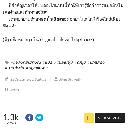
ที่สำคัญเวลาได้แปลอะไรแบบนี้ทำให้เรารู้สึกว่าการแปลมันไม่
เคยง่ายและท้าทายจริงๆ
เราพยายามถ่ายทอดน้ำเสียงของ อายาโนะ โก ให้ได้ใกล้เคียง
ที่สุดค่ะ
(มีรูปอีกหลายรูปใน original link เข้าไปดูกันนะ?)
#แปลบทสัมภาษณ์
#แปล
#แปลญี่ปุ่น
#ญี่ปุ่น
#นักแสดง
#อายาโนะโก
#AyanoGou
7th October 2020, 6:48 am
Meen Geywalin
Report
1.3k
SUBSCRIBE
VIEWS