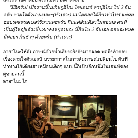
"มีสิครับ! เมื่อวานนี้ผมกินกูลิโกะ ไจแอนท์ คาปุลิโกะ ไป 2 อัน
ครับ ตามใจตัวเองเนอะ~(หัวเราะ) ผมไม่ค่อยได้กินเท่าไหร่ แต่ผม
ชอบรสสตรอเบอร์รี่มากเลยครับ กินแค่อันเดียวไม่พอเลย คนที่
เป็นผู้ใหญ่แล้วเนี่ยเขาคงหยุดเนอะ นี่กินไป 2 อันเลย ตอนจะหมด
นี่ค่อยๆ กินช้าๆ ด้วยครับ (หัวเราะ)"
อายาโนะให้สัมภาษณ์ด้วยน้ำเสียงจริงจังมาตลอด พอถึงคำตอบ
เรื่องตามใจตัวเองนี่ บรรยากาศในการสัมภาษณ์เปลี่ยนไปทันที
ท่าทางไร้เดียงสาเหมือนเด็กๆ แบบนี้ก็เป็นอีกหนึ่งในเสน่ห์ของ
ผู้ชายคนนี้
อายาโนะ โก