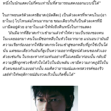
หนึ่งในนักแสดงไม่กี่คนเท่านั้นที่สามารถแสดงออกแบบนี้ได้"
ในภาพยนตร์ตัวละครฮิอาสะ(มัตสึดะ) เป็นตัวละครที่พาคนโนะ(อา
ยาโนะ) ไปไหนต่อไหนมากมาย ขณะเดียวกันก็เป็นตัวละครที่มี
เงามืดอยู่ด้วย อายาโนะเล่าให้ฟังถึงคืนหนึ่งในการแสดง
"มันมีฉากที่ฮิอาสะก้าวเข้ามาแล้วทำให้ความเป็นรองของคน
โนะเผยออกมา คนโนะมีซอกหลืบในหัวใจมากมาย แน่นอนว่ามันมี
ความเรียกร้องอยากให้ฮิอาสะกระโจนเข้าสู่ซอกหลืบที่ถูกใช้เป็นโล่
นั่น แต่ขณะเดียวกันมันก็ดูเป็นความอยากพิสูจน์ตัวตนของตัวเอง
ด้วยเช่นกัน ในระยะห่างท่วมท้นอย่างที่ไม่เคยมีมาก่อนนั้น กลับมี
ความรู้สึกถูกช่วงชิงหัวใจได้ไปในฉับพลัน เขามีความภาคภูมิใจใน
ตัวตนของตัวเองอย่างนั้น ผมคิดว่าอารมณ์และพรสวรรค์ของริว
เฮย์ทำให้พฤติการณ์อันรวดเร็วนั้นเกิดขึ้่นได้"