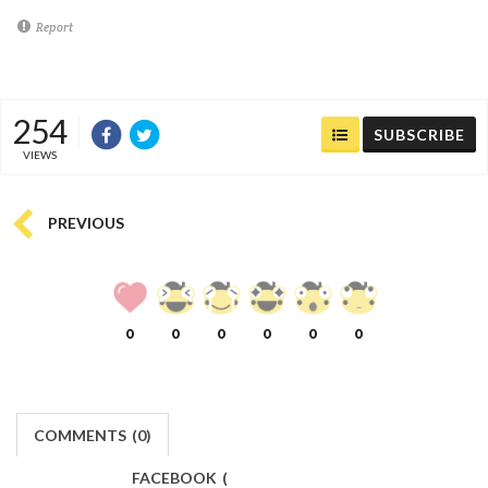
Report
254
SUBSCRIBE
VIEWS
PREVIOUS
0
0
0
0
0
0
COMMENTS
(
0)
FACEBOOK
(