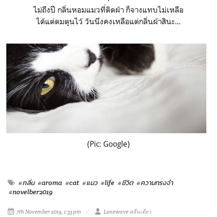
ไม่ถึงปี กลิ่นหอมแมวที่ติดผ้า ก็จางแทบไม่เหลือ
ได้แต่ดมตุนไว้ วันนึงคงเหลือแต่กลิ่นผ้าสินะ...
(Pic: Google)
#กลิ่น
#aroma
#cat
#แมว
#life
#ชีวิต
#ความทรงจำ
#novelber2019
7th November 2019, 1:33 pm
Lonewave คลื่นเดี่ยว