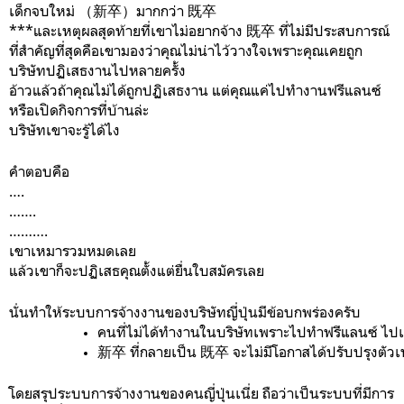
เด็กจบใหม่ （新卒）มากกว่า 既卒
***และเหตุผลสุดท้ายที่เขาไม่อยากจ้าง 既卒 ที่ไม่มีประสบการณ์
ที่สำคัญที่สุดคือเขามองว่าคุณไม่น่าไว้วางใจเพราะคุณเคยถูก
บริษัทปฏิเสธงานไปหลายครั้ง
อ้าวแล้วถ้าคุณไม่ได้ถูกปฏิเสธงาน แต่คุณแค่ไปทำงานฟรีแลนซ์
หรือเปิดกิจการที่บ้านล่ะ
บริษัทเขาจะรู้ได้ไง
คำตอบคือ
….
…….
……….
เขาเหมารวมหมดเลย
แล้วเขาก็จะปฏิเสธคุณตั้งแต่ยื่นใบสมัครเลย
นั่นทำให้ระบบการจ้างงานของบริษัทญี่ปุ่นมีข้อบกพร่องครับ
คนที่ไม่ได้ทำงานในบริษัทเพราะไปทำฟรีแลนซ์ ไปเป
新卒 ที่กลายเป็น 既卒 จะไม่มีโอกาสได้ปรับปรุงตัวเพ
โดยสรุประบบการจ้างงานของคนญี่ปุ่นเนี่ย ถือว่าเป็นระบบที่มีการ