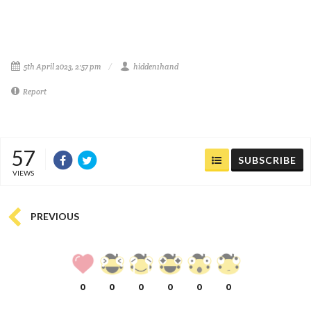
5th April 2023, 2:57 pm
hidden1hand
Report
57
SUBSCRIBE
VIEWS
PREVIOUS
0
0
0
0
0
0