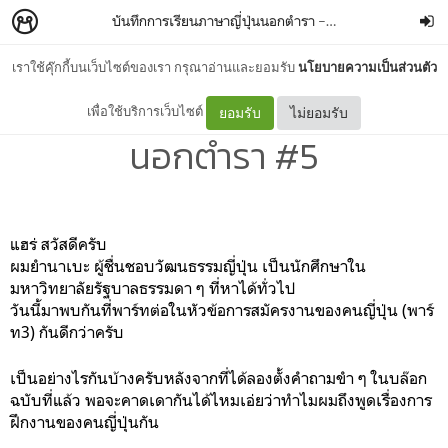
บันทึกการเรียนภาษาญี่ปุ่นนอกตำรา
–
hidden1hand
เราใช้คุ๊กกี้บนเว็บไซต์ของเรา กรุณาอ่านและยอมรับ
นโยบายความเป็นส่วนตัว
บันทึกการเรียนภาษาญี่ปุ่น
เพื่อใช้บริการเว็บไซต์
ยอมรับ
ไม่ยอมรับ
นอกตำรา #5
แฮร่ สวัสดีครับ
ผมยำนาเบะ ผู้ชื่นชอบวัฒนธรรมญี่ปุ่น เป็นนักศึกษาใน
มหาวิทยาลัยรัฐบาลธรรมดา ๆ ที่หาได้ทั่วไป
วันนี้มาพบกันที่พาร์ทต่อในหัวข้อการสมัครงานของคนญี่ปุ่น (พาร์
ท3) กันดีกว่าครับ
เป็นอย่างไรกันบ้างครับหลังจากที่ได้ลองตั้งคำถามขำ ๆ ในบล๊อก
ฉบับที่แล้ว พอจะคาดเดากันได้ไหมเอ่ยว่าทำไมผมถึงพูดเรื่องการ
ฝึกงานของคนญี่ปุ่นกัน
.