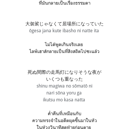
ที่มันกลายเป็นเรื่องธรรมดา
大袈裟じゃなくて居場所になっていた
ōgesa jana kute ibasho ni natte ita
ไม่ได้พูดเกินจริงเลย
ไลฟ์เฮาส์กลายเป็นที่สิงสถิตไปซะแล้ว
死ぬ間際の走馬灯になりそうな夜が
いくつも重なった
shinu magiwa no sōmatō ni
nari sōna yoru ga
ikutsu mo kasa
natta
ค่ำคืนที่เหมือนกับ
ความทรงจำในอดีตผุดขึ้นมาในหัว
ในห้วงวินาทีสุดท้ายก่อนตาย