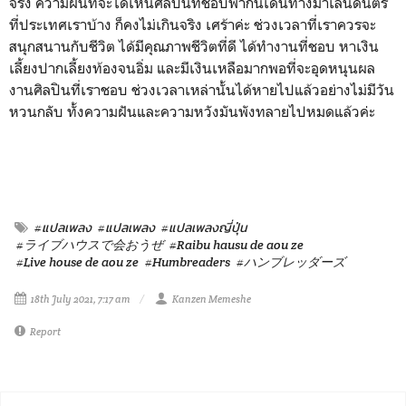
จริง ความฝันที่จะได้เห็นศิลปินที่ชอบพากันเดินทางมาเล่นดนตรี
ที่ประเทศเราบ้าง ก็คงไม่เกินจริง เศร้าค่ะ ช่วงเวลาที่เราควรจะ
สนุกสนานกับชีวิต ได้มีคุณภาพชีวิตที่ดี ได้ทำงานที่ชอบ หาเงิน
เลี้ยงปากเลี้ยงท้องจนอิ่ม และมีเงินเหลือมากพอที่จะอุดหนุนผล
งานศิลปินที่เราชอบ ช่วงเวลาเหล่านั้นได้หายไปแล้วอย่างไม่มีวัน
หวนกลับ ทั้งความฝันและความหวังมันพังทลายไปหมดแล้วค่ะ
#แปลเพลง
#แปลเพลง
#แปลเพลงญี่ปุ่น
#ライブハウスで会おうぜ
#Raibu hausu de aou ze
#Live house de aou ze
#Humbreaders
#ハンブレッダーズ
18th July 2021, 7:17 am
Kanzen Memeshe
Report