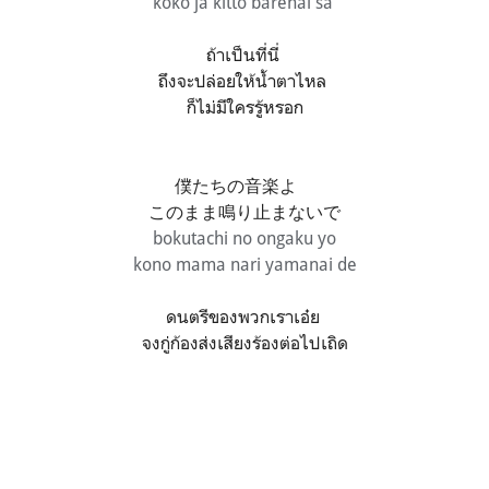
koko ja kitto barenai sa
ถ้าเป็นที่นี่
ถึงจะปล่อยให้น้ำตาไหล
ก็ไม่มีใครรู้หรอก
僕たちの音楽よ
このまま鳴り止まないで
bokutachi no ongaku yo
kono mama nari yamanai de
ดนตรีของพวกเราเอ๋ย
จงกู่ก้องส่งเสียงร้องต่อไปเถิด