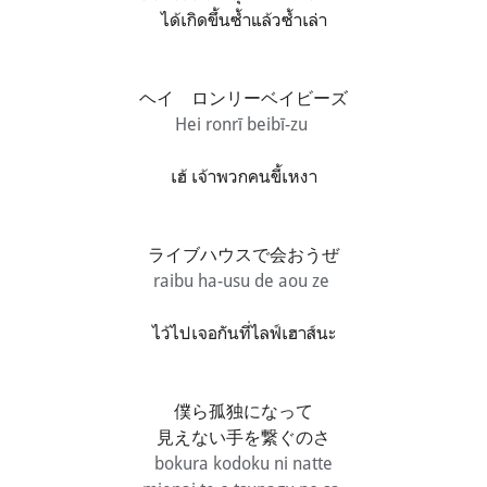
ได้เกิดขึ้นซ้ำแล้วซ้ำเล่า
ヘイ ロンリーベイビーズ
Hei ronrī beibī-zu
เฮ้ เจ้าพวกคนขี้เหงา
ライブハウスで会おうぜ
raibu ha-usu de aou ze
ไว้ไปเจอกันที่ไลฟ์เฮาส์นะ
僕ら孤独になって
見えない手を繋ぐのさ
bokura kodoku ni natte