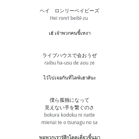
ヘイ ロンリーベイビーズ
Hei ronrī beibī-zu
เฮ้ เจ้าพวกคนขี้เหงา
ライブハウスで会おうぜ
raibu ha-usu de aou ze
ไว้ไปเจอกันที่ไลฟ์เฮาส์นะ
僕ら孤独になって
見えない手を繋ぐのさ
bokura kodoku ni natte
mienai te o tsunagu no sa
พอพวกเรารู้สึกโดดเดี่ยวขึ้นมา