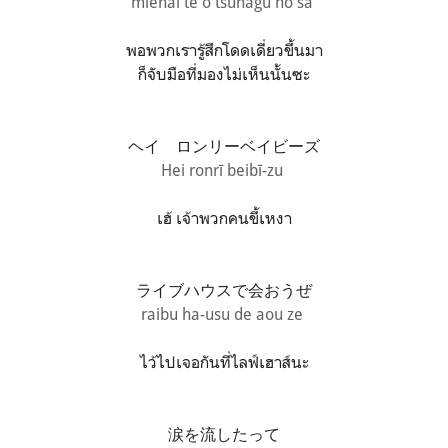
mienai te o tsunagu no sa
พอพวกเรารู้สึกโดดเดี่ยวขึ้นมา
ก็จับมือที่มองไม่เห็นนั้นซะ
ヘイ ロンリーベイビーズ
Hei ronrī beibī-zu
เฮ้ เจ้าพวกคนขี้เหงา
ライブハウスで会おうぜ
raibu ha-usu de aou ze
ไว้ไปเจอกันที่ไลฟ์เฮาส์นะ
涙を流したって