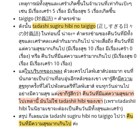
เหตุการณ์ทั้งสุขและเศร้าเกิดขึ้นในจำนวนที่เท่ากันเป๊ะๆ
เช่น มีเรื่องเศร้า 5 เรื่อง มีเรื่องสุข 5 เรื่องเกิดขึ้น
taigigo (対義語) = คำตรงข้าม
ดังนั้น
tadashi sugiru hibi no taigigo
(正しすぎる日々
の対義語) ในท่อนนี้ น่าจะ= คำตรงข้ามของคืนวันที่มีทั้ง
สุขและเศร้าคละเคล้ากันมากเกินไป น่าจะสื่อถึง
คืนวันที่มี
แต่ความสุขมากเกินไป
(มีเรื่องสุข 10 เรื่อง มีเรื่องเศร้า 0
เรื่อง) หรือ คืนวันที่มีแต่ความเศร้ามากเกินไป (มีเรื่องสุข 0
เรื่อง มีเรื่องเศร้า 10 เรื่อง)
แต่
ในบริบทของเพลง
ตัวละครไปไลฟ์เฮาส์บ่อยมาก จนที่
นั่นกลายเป็นบ้านที่อบอุ่นอีกหลังของเขา เขารู้สึก
มีความ
สุข
ทุกครั้งที่ได้ไปฟังดนตรีที่ไลฟ์เฮาส์ จนทุกวันผ่านไป
อย่างมีความสุข แต่
เขาก็รู้สึกว่า
คืนวันที่มีแต่ความสุขมาก
ไปเหล่านี้ มันไม่ใช่ tadashii hibi ของเขา
(เพราะtadashii
hibi ในนิยามเขาจะต้องเป็นคืนวันมีทั้งสุขและเศร้า)
สรุป ก็เลยแปล tadashi sugiru hibi no taigigo ไปว่า
คืน
วันที่มีความสุขมากเกินไป
ค่ะ