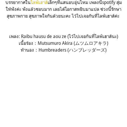
บรรยากาศใน
ไลฟ์เฮาส์
เล็กๆที่แสนอบอุ่นไหม เพลงนี้spotify สุ่ม
ให้ฟังค่ะ ฟังแล้วชอบมาก เลยได้โอกาสหยิบมาแปล ช่วงนี้รักษา
สุขภาพกาย สุขภาพใจกันด้วยนะคะ ไว้ไปเจอกันที่ไลฟ์เฮาส์ค่ะ
เพลง: Raibu hausu de aou ze (ไว้ไปเจอกันที่ไลฟ์เฮาส์นะ)
เนื้อร้อง：Mutsumuro Akira (ムツムロアキラ)
ทำนอง：Humbreaders (ハンブレッダーズ)