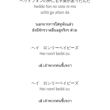
ヘッドフォンの外にも宇宙があったんだ
heddo fon no soto ni mo
uchū ga attan da
นอกจากการใส่หูฟังแล้ว
ยังมีจักรวาลอื่นอยู่จริงๆ ด้วย
ヘイ ロンリーベイビーズ
Hei ronrī beibī-zu
เฮ้ เจ้าพวกคนขี้เหงา
ヘイ ロンリーベイビーズ
Hei ronrī beibī-zu
เฮ้ เจ้าพวกคนขี้เหงา