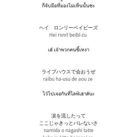
ก็จับมือที่มองไม่เห็นนั้นซะ
ヘイ ロンリーベイビーズ
Hei ronrī beibī-zu
เฮ้ เจ้าพวกคนขี้เหงา
ライブハウスで会おうぜ
raibu ha-usu de aou ze
ไว้ไปเจอกันที่ไลฟ์เฮาส์นะ
涙を流したって
ここじゃきっとバレないさ
namida o nagashi tatte