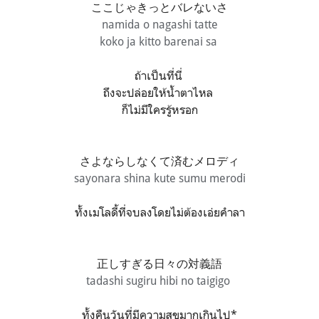
ここじゃきっとバレないさ
namida o nagashi tatte
koko ja kitto barenai sa
ถ้าเป็นที่นี่
ถึงจะปล่อยให้น้ำตาไหล
ก็ไม่มีใครรู้หรอก
さよならしなくて済むメロディ
sayonara shina kute sumu merodi
ทั้งเมโลดี้ที่จบลงโดยไม่ต้องเอ่ยคำลา
正しすぎる日々の対義語
tadashi sugiru hibi no taigigo
ทั้งคืนวันที่มีความสุขมากเกินไป*