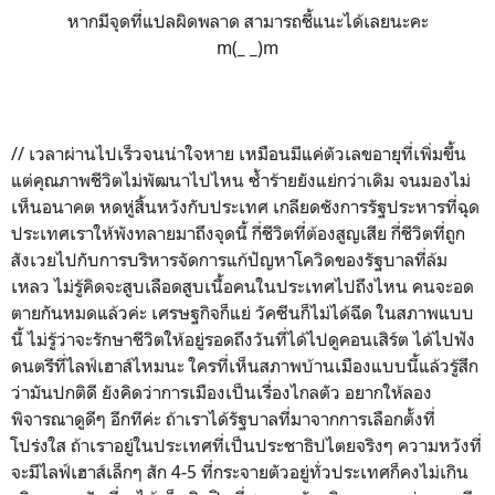
หากมีจุดที่แปลผิดพลาด สามารถชี้แนะได้เลยนะคะ
m(_ _)m
// เวลาผ่านไปเร็วจนน่าใจหาย เหมือนมีแค่ตัวเลขอายุที่เพิ่มขึ้น
แต่คุณภาพชีวิตไม่พัฒนาไปไหน ซ้ำร้ายยังแย่กว่าเดิม จนมองไม่
เห็นอนาคต หดหู่สิ้นหวังกับประเทศ เกลียดชังการรัฐประหารที่ฉุด
ประเทศเราให้พังทลายมาถึงจุดนี้ กี่ชีวิตที่ต้องสูญเสีย กี่ชีวิตที่ถูก
สังเวยไปกับการบริหารจัดการแก้ปัญหาโควิดของรัฐบาลที่ล้ม
เหลว ไม่รู้คิดจะสูบเลือดสูบเนื้อคนในประเทศไปถึงไหน คนจะอด
ตายกันหมดแล้วค่ะ เศรษฐกิจก็แย่ วัคซีนก็ไม่ได้ฉีด ในสภาพแบบ
นี้ ไม่รู้ว่าจะรักษาชีวิตให้อยู่รอดถึงวันที่ได้ไปดูคอนเสิร์ต ได้ไปฟัง
ดนตรีที่ไลฟ์เฮาส์ไหมนะ ใครที่เห็นสภาพบ้านเมืองแบบนี้แล้วรู้สึก
ว่ามันปกติดี ยังคิดว่าการเมืองเป็นเรื่องไกลตัว อยากให้ลอง
พิจารณาดูดีๆ อีกทีค่ะ ถ้าเราได้รัฐบาลที่มาจากการเลือกตั้งที่
โปร่งใส ถ้าเราอยู่ในประเทศที่เป็นประชาธิปไตยจริงๆ ความหวังที่
จะมีไลฟ์เฮาส์เล็กๆ สัก 4-5 ที่กระจายตัวอยู่ทั่วประเทศก็คงไม่เกิน