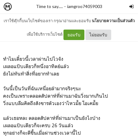
Time to say.....
–
iamgroo74059003
เราใช้คุ๊กกี้บนเว็บไซต์ของเรา กรุณาอ่านและยอมรับ
นโยบายความเป็นส่วนตัว
1 week
เพื่อใช้บริการเว็บไซต์
ยอมรับ
ไม่ยอมรับ
ทำไมเดี๋ยวนี้เวลาผ่านไปไวจัง
เผลอแป๊บเดียวก็หนึ่งอาทิตย์แล้ว
ยังไม่ทันทำสิ่งที่อยากทำเลย
วันนี้เป็นวันที่ฉันเหนื่อยล้ามากจริงๆนะ
คงเป็นเพราะตลอดสัปดาห์ที่ผ่านมาฉันวิ่งมากเกินไป
วิ่งแบบลืมคิดถึงสังขารตัวเองว่าไหวมั้ย โอเคมั้ย
แล้วเธอหละ ตลอดสัปดาห์ที่ผ่านมาเป็นยังไงบ้าง
เผลอแป๊บเดียวก็จะครบ 26 วันแล้ว
ทุกอย่างก็จะดีขึ้นเมื่อผ่านช่วงเวลานี้ไป