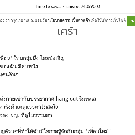
Time to say.....
–
iamgroo74059003
ต์ของเรา กรุณาอ่านและยอมรับ
นโยบายความเป็นส่วนตัว
เพื่อใช้บริการเว็บไซต์
ยอ
เศร้า
เพื่อน" ใหม่กลุ่มนึง โดยบังเอิญ
่ของฉัน มีคนหนึ่ง
่อนคนอื่นๆ
ดแต่งกายเข้ากับบรรยากาศ hang out ริมทะเล
่าเริงดี แต่ดูแววตาไม่สดใส
มของ ผญ. ที่ดูไม่ธรรมดา
ล้วนๆที่ทำให้ฉันมีโอกาสรู้จักกับกลุ่ม "เพื่อนใหม่"