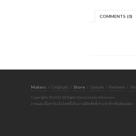
COMMENTS
(
0)
Makers
/
Originals
/
Store
/
Sample
/
Redeem
/
Ab
Copyrights © 2015 All Rights Reserved by Minimore
ภาพและเนื้อหาในเว็บไซต์นี้เป็นงานมีลิขสิทธิ์ ห้ามทำซ้ำหรือดัดแปลง