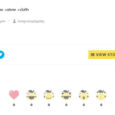
ho
#alone
#บันทึก
1 pm
iamgroo74059003
VIEW ST
0
0
0
0
0
0