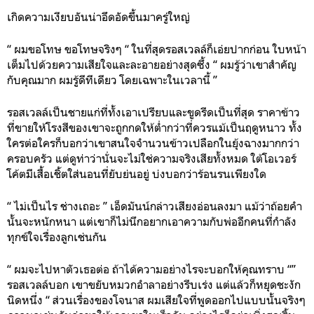
เกิดความเงียบอันน่าอึดอัดขึ้นมาครู่ใหญ่
“ ผมขอโทษ ขอโทษจริงๆ “ ในที่สุดรอสเวลล์ก็เอ่ยปากก่อน ใบหน้า
เต็มไปด้วยความเสียใจและละอายอย่างสุดซึ้ง “ ผมรู้ว่าเขาสำคัญ
กับคุณมาก ผมรู้ดีทีเดียว โดยเฉพาะในเวลานี้ ”
รอสเวลล์เป็นชายแก่ที่ทั้งเอาเปรียบและขูดรีดเป็นที่สุด ราคาข้าว
ที่ขายให้โรงสีของเขาจะถูกกดให้ต่ำกว่าที่ควรแม้เป็นฤดูหนาว ทั้ง
ใครต่อใครก็บอกว่าเขาสนใจจำนวนข้าวเปลือกในยุ้งฉางมากกว่า
ครอบครัว แต่ดูท่าว่านั่นจะไม่ใช่ความจริงเสียทั้งหมด ใต้โอเวอร์
โค้ตมีเสื้อเชิ้ตใส่นอนที่ยับย่นอยู่ บ่งบอกว่าร้อนรนเพียงใด
“ ไม่เป็นไร ช่างเถอะ ” เอ็ดมันน์กล่าวเสียงอ่อนลงมา แม้ว่าถ้อยคำ
นั้นจะหนักหนา แต่เขาก็ไม่นึกอยากเอาความกับพ่ออีกคนที่กำลัง
ทุกข์ใจเรื่องลูกเช่นกัน
“ ผมจะไปหาตัวเธอต่อ ถ้าได้ความอย่างไรจะบอกให้คุณทราบ “”
รอสเวลล์บอก เขาขยับหมวกอำลาอย่างรีบเร่ง แต่แล้วก็หยุดชะงัก
นิดหนึ่ง “ ส่วนเรื่องของโจนาส ผมเสียใจที่พูดออกไปแบบนั้นจริงๆ