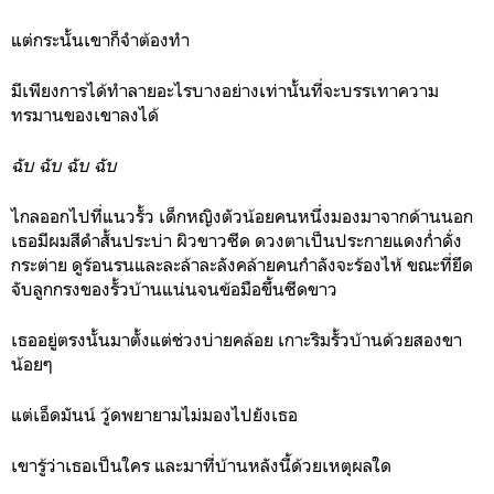
แต่กระนั้นเขาก็จำต้องทำ
มีเพียงการได้ทำลายอะไรบางอย่างเท่านั้นที่จะบรรเทาความ
ทรมานของเขาลงได้
ฉับ ฉับ ฉับ ฉับ
ไกลออกไปที่แนวรั้ว เด็กหญิงตัวน้อยคนหนึ่งมองมาจากด้านนอก
เธอมีผมสีดำสั้นประบ่า ผิวขาวซีด ดวงตาเป็นประกายแดงก่ำดั่ง
กระต่าย ดูร้อนรนและละล้าละลังคล้ายคนกำลังจะร้องไห้ ขณะที่ยึด
จับลูกกรงของรั้วบ้านแน่นจนข้อมือขึ้นซีดขาว
เธออยู่ตรงนั้นมาตั้งแต่ช่วงบ่ายคล้อย เกาะริมรั้วบ้านด้วยสองขา
น้อยๆ
แต่
เอ็ดมันน์ วู้ด
พยายามไม่มองไปยังเธอ
เขารู้ว่าเธอเป็นใคร และมาที่บ้านหลังนี้ด้วยเหตุผลใด