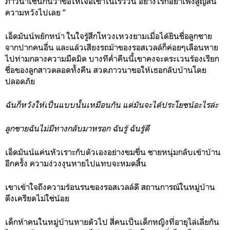
ภาวนาเช่นกันว่าขอให้เจอเขาในเร็ววัน อย่างไรก็อย่าเพิ่งสูญสิ้น
ความหวังไปเลย “
เอ็ดมันน์พยักหน้า ในใจรู้สึกโหวงเหวงยามเมื่อได้ยินชื่อลูกชาย
จากปากคนอื่น และแล้วเสียงรถม้าของรอสเวลล์ก็ค่อยๆเลือนหาย
ไปท่ามกลางความมืดมิด บางทีค่ำคืนนี้เขาคงจะตระเวนร้องเรียก
ชื่อของลูกสาวตลอดทั้งคืน สวดภาวนาขอให้เธอกลับบ้านโดย
ปลอดภัย
ฉันก็หวังให้เป็นแบบนั้นเหมือนกัน แต่มันจะได้ประโยชน์อะไรล่ะ
ลูกชายฉันไม่มีทางกลับมาหรอก ฉันรู้ ฉันรู้ดี
เอ็ดมันน์แค่นหัวเราะกับตัวเองอย่างขมขื่น ชายหนุ่มกลับเข้าบ้าน
อีกครั้ง ความง่วงงุนหายไปแทบจะหมดสิ้น
เขาเข้าใจถึงความร้อนรนของรอสเวลล์ดี สถานการณ์ในหมู่บ้าน
ตึงเครียดไม่ใช่น้อย
เด็กห้าคนในหมู่บ้านหายตัวไป สี่คนเป็นเด็กหญิงที่อายุไล่เลี่ยกัน