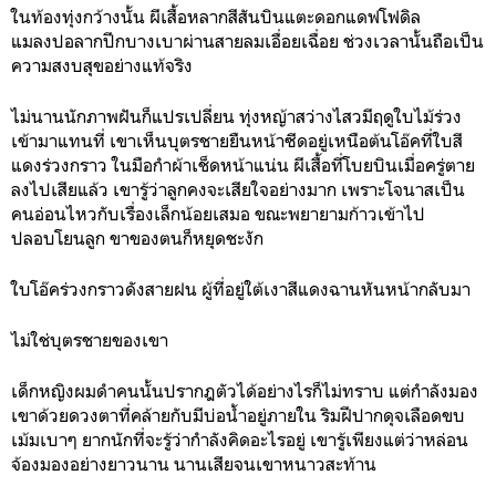
ในท้องทุ่งกว้างนั้น ผีเสื้อหลากสีสันบินแตะดอกแดฟโฟดิล
แมลงปอลากปีกบางเบาผ่านสายลมเอื่อยเฉื่อย ช่วงเวลานั้นถือเป็น
ความสงบสุขอย่างแท้จริง
ไม่นานนักภาพฝันก็แปรเปลี่ยน ทุ่งหญ้าสว่างไสวมีฤดูใบไม้ร่วง
เข้ามาแทนที่ เขาเห็นบุตรชายยืนหน้าซีดอยู่เหนือต้นโอ๊คที่ใบสี
แดงร่วงกราว ในมือกำผ้าเช็ดหน้าแน่น ผีเสื้อที่โบยบินเมื่อครู่ตาย
ลงไปเสียแล้ว เขารู้ว่าลูกคงจะเสียใจอย่างมาก เพราะโจนาสเป็น
คนอ่อนไหวกับเรื่องเล็กน้อยเสมอ ขณะพยายามก้าวเข้าไป
ปลอบโยนลูก ขาของตนก็หยุดชะงัก
ใบโอ๊คร่วงกราวดังสายฝน ผู้ที่อยู่ใต้เงาสีแดงฉานหันหน้ากลับมา
ไม่ใช่บุตรชายของเขา
เด็กหญิงผมดำคนนั้นปรากฎตัวได้อย่างไรก็ไม่ทราบ แต่กำลังมอง
เขาด้วยดวงตาที่คล้ายกับมีบ่อน้ำอยู่ภายใน ริมฝีปากดุจเลือดขบ
เม้มเบาๆ ยากนักที่จะรู้ว่ากำลังคิดอะไรอยู่ เขารู้เพียงแต่ว่าหล่อน
จ้องมองอย่างยาวนาน นานเสียจนเขาหนาวสะท้าน