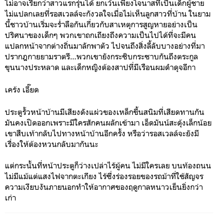
ไม่อาจเรียกว่าสาวแรกรุ่นได้ ยกเว้นเพียงโจนาสที่เป็นเด็กผู้ชาย
ไม่แปลกเลยที่รอสเวลล์จะกังวลใจเมื่อไม่เห็นลูกสาวที่บ้าน ในยาม
นี้ชาวบ้านเริ่มจะร่ำลือกันเกี่ยวกับสาเหตุการสูญหายอย่างเป็น
ปริศนาของเด็กๆ พวกเขาถกเถียงถึงความเป็นไปได้ที่จะมีคน
แปลกหน้าจากต่างถิ่นมาลักพาตัว ไปจนถึงสิ่งลี้ลับบางอย่างที่มา
ปรากฎกายยามราตรี…พวกเขายังกระซิบกระซาบกันถึงตระกูล
ขุนนางประหลาด และเด็กหญิงต้องสาปที่มีเรือนผมดำดุจอีกา
เคร้ง เอี๊ยด
ประตูรั้วหน้าบ้านมีเสียงดังแผ่วของเหล็กขึ้นสนิมที่เสียดทานกัน
มันคงเปิดออกเพราะมีใครสักคนผลักเข้ามา เอ็ดมันน์สะดุ้งเล็กน้อย
เขาสืบเท้ากลับไปทางหน้าบ้านอีกครั้ง หรือว่ารอสเวลล์จะยังมี
เรื่องให้ต้องหวนกลับมากันนะ
แต่กระนั้นที่หน้าประตูก็ว่างเปล่าไร้ผู้คน ไม่มีใครเลย บนท้องถนน
ไม่มีแม้แต่แสงไฟจากตะเกียง ไร้ซึ่งร่องรอยของรถม้าที่ใช้สัญจร
ความเงียบงันภายนอกทำให้อากาศของฤดูกาลหนาวเย็นยิ่งกว่า
เก่า