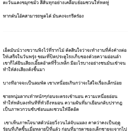
ตะวันแดงขมุกขมัว สีสันทุกอย่างเคลือบย้อมชวนให้หดหู่
หากต้นโอ๊คสามารถพูดได้ มันคงจะกรีดร้อง
เอ็ดมันน์วางขวานพิงไว้ที่รากไม้ ตัดสินใจว่าจะทำงานที่คั่งค้างต่อ
ให้เสร็จในวันพรุ่ง ขณะที่ปิดประตูโรงเก็บของด้วยความอ่อนล้า
เขาก็ได้ยินเสียงเอี๊ยดอ๊าดที่รั้วเหล็ก มีอะไรบางอย่างชนมันเข้าจน
ทำให้ส่งเสียงดังขึ้นมา
บางทีอาจจะเป็นลมพัด เขาเหนื่อยเกินกว่าจะใส่ใจเรื่องเล็กน้อย
ชายหนุ่มลากเท้าหนักๆก่อนจะตรงเข้านอน ความเหนื่อยอ่อน
ทำให้หลับลงทันทีที่หัวถึงหมอน ความฝันที่มาเยือนกลับปรากฎ
เป็นภาพวกวนซับซ้อนและชวนให้อึดอัด
เขาเห็นภาพโจนาสตัวน้อยวิ่งวนไล่จับแมลง คาดว่าคงเป็นฤดู
ร้อนที่เกิดขึ้นเมื่อหลายปีที่แล้ว ก่อนที่มารดาของเด็กชายจะจากไป