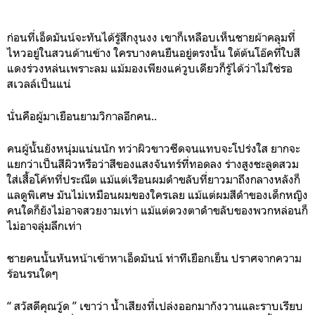
ก่อนที่เอ็ดมันน์จะทันได้รู้สึกงุนงง เขาก็เหลือบเห็นชายผ้าคลุมที่
ไหวอยู่ในสวนด้านข้าง ใครบางคนยืนอยู่ตรงนั้น ใต้ต้นโอ๊คที่ใบสี
แดงร่วงหล่นเพราะลม แม้มองเพียงแค่วูบเดียวก็รู้ได้ว่าไม่ใช่รอ
สเวลล์เป็นแน่
นั่นคือผู้มาเยือนยามวิกาลอีกคน..
คนผู้นั้นยังหนุ่มแน่นนัก ทว่าผิวขาวซีดจนแทบจะโปร่งใส ยากจะ
แยกว่าเป็นสีผิวหรือว่าสีของแสงจันทร์ที่ทอดลง ร่างสูงชะลูดสวม
ใส่เสื้อโค้ทที่ประณีต แม้แต่เรือนผมดำขลับที่ยาวมาถึงกลางหลังก็
แลดูพิเศษ มันไม่เหมือนผมของใครเลย แม้แต่ผมสีดำของเด็กหญิง
คนใดก็ยังไม่อาจสวยงามเท่า แม้แต่ดวงตาดำขลับของพวกหล่อนก็
ไม่อาจลุ่มลึกเท่า
ชายคนนั้นหันหน้าเข้าหาเอ็ดมันน์ ท่าทีเยือกเย็น ปราศจากความ
ร้อนรนใดๆ
“ สวัสดีคุณวู้ด ” เขาว่า น้ำเสียงที่เปล่งออกมากังวานและราบเรียบ