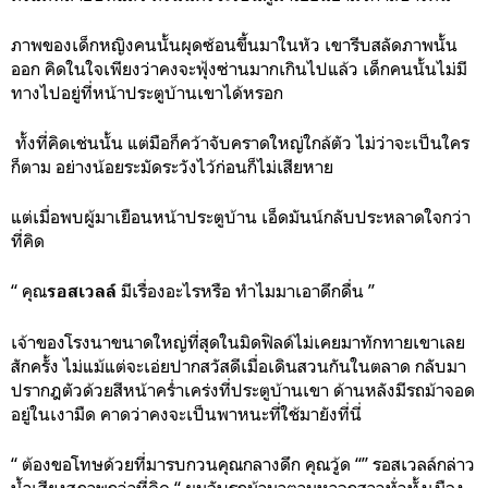
ภาพของเด็กหญิงคนนั้นผุดซ้อนขึ้นมาในหัว เขารีบสลัดภาพนั้น
ออก คิดในใจเพียงว่าคงจะฟุ้งซ่านมากเกินไปแล้ว
เด็กคนนั้นไม่มี
ทางไปอยู่ที่หน้าประตูบ้านเขาได้หรอก
ทั้งที่คิดเช่นนั้น แต่มือก็คว้าจับคราดใหญ่ใกล้ตัว ไม่ว่าจะเป็นใคร
ก็ตาม อย่างน้อยระมัดระวังไว้ก่อนก็ไม่เสียหาย
แต่เมื่อพบผู้มาเยือนหน้าประตูบ้าน เอ็ดมันน์กลับประหลาดใจกว่า
ที่คิด
“ คุณ
มีเรื่องอะไรหรือ ทำไมมาเอาดึกดื่น ”
รอสเวลล์
เจ้าของโรงนาขนาดใหญ่ที่สุดในมิดฟิลด์ไม่เคยมาทักทายเขาเลย
สักครั้ง ไม่แม้แต่จะเอ่ยปากสวัสดีเมื่อเดินสวนกันในตลาด กลับมา
ปรากฎตัวด้วยสีหน้าคร่ำเคร่งที่ประตูบ้านเขา ด้านหลังมีรถม้าจอด
อยู่ในเงามืด คาดว่าคงจะเป็นพาหนะที่ใช้มายังที่นี่
“ ต้องขอโทษด้วยที่มารบกวนคุณกลางดึก คุณวู้ด “” รอสเวลล์กล่าว
น้ำเสียงสุภาพกว่าที่คิด “ ผมจับรถม้ามาตามหาลูกสาวทั่วทั้งเมือง