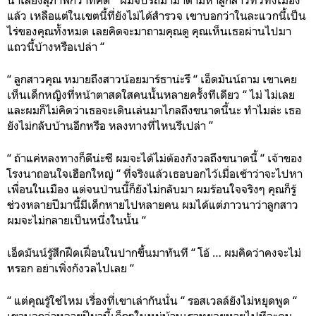
แล้ว เหลือแต่ในเขตนี้ที่ยังไม่ได้สำรวจ เขาบอกว่าในละแวกนี้เป็น
ไร่ของคุณทั้งหมด เลยคิดจะมาถามคุณดู คุณเห็นเธอผ่านไปมา
แถวนี้บ้างหรือเปล่า “
“ ลูกสาวคุณ หมายถึงสาวน้อยมาร์ธาน่ะรึ “ เอ็ดมันน์ถาม เขาเคย
เห็นเด็กหญิงที่หน้าตาสดใสคนนั้นหลายครั้งทีเดียว “ ไม่ ไม่เลย
และผมก็ไม่คิดว่าเธอจะเดินเล่นมาไกลถึงขนาดนี้นะ ทำไมล่ะ เธอ
ยังไม่กลับบ้านอีกหรือ หลงทางที่ไหนรึเปล่า ”
“ ถ้าแค่หลงทางก็ดีน่ะซี ผมจะได้ไม่ต้องกังวลถึงขนาดนี้ “ เจ้าของ
โรงนาถอนใจเฮือกใหญ่ “ ที่จริงแล้วเธอบอกไว้เมื่อเช้าว่าจะไปหา
เพื่อนในเมือง แต่จนป่านนี้ก็ยังไม่กลับมา ผมร้อนใจจริงๆ คุณก็รู้
ช่วงหลายปีมานี้มีเด็กหายไปหลายคน ผมได้แต่ภาวนาว่าลูกสาว
ผมจะไม่กลายเป็นหนึ่งในนั้น “
เอ็ดมันน์รู้สึกฝืดเฝื่อนในปากขึ้นมาทันที “ โอ้ … ผมคิดว่าคงจะไม่
หรอก อย่าเพิ่งกังวลไปเลย “
“ แต่คุณรู้ใช่ไหม เรื่องที่เขาเล่ากันนั่น “ รอสเวลล์ยังไม่หยุดพูด “
เขาบอกว่าหลายปีมานี้เด็กๆในหมู่บ้านเราทยอยหายไปทีละคน