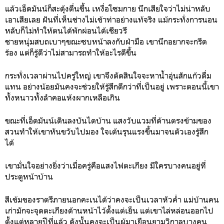
แล้วเอ็ดมันน์ก็สะดุ้งตื่นขึ้น เหงื่อโซมกาย นึกเสียใจว่าไม่น่าหลับ
เอาเสียเลย ฝันที่เห็นช่างไม่เข้าท่าอย่างแท้จริง แม้กระทั่งการนอน
หลับก็ไม่ทำให้ตนได้พักผ่อนได้เชียวรึ
ชายหนุ่มสบถเบาๆขณะซบหน้าลงกับฝ่ามือ เขานึกอยากจะกรีด
ร้อง แต่ก็รู้ดีว่าไม่สามารถทำให้อะไรดีขึ้น
กระทั่งเวลาผ่านไปครู่ใหญ่ เขาจึงตัดสินใจจะหาน้ำอุ่นสักแก้วดื่ม
แทน อย่างน้อยมันคงจะช่วยให้รู้สึกดีกว่าที่เป็นอยู่ เพราะตอนนี้เขา
ทั้งหนาวทั้งลำคอแห้งผากเหลือเกิน
ขณะที่เอ็ดมันน์เดินลงบันไดบ้าน แสงวับแวมที่ด้านตรงข้ามของ
สวนทำให้เขาหันขวับไปมอง ใจเต้นรุนแรงขึ้นมาจนตัวเองรู้สึก
ได้
เขามั่นใจอย่างยิ่งว่าเมื่อครู่คือแสงไฟตะเกียง มีใครบางคนอยู่ที่
ประตูหน้าบ้าน
สีเข้มของราตรีภายนอกคะเนได้ว่าคงจะเป็นเวลาหัวค่ำ แม่บ้านคน
เก่ามักจะจุดตะเกียงด้านหน้าไว้ตั้งแต่เย็น แต่เขาไล่หล่อนออกไป
ตั้งแต่หลายปีที่แล้ว ดังนั้นคงจะเป็นผู้มาเยือนยามวิกาลบางคน