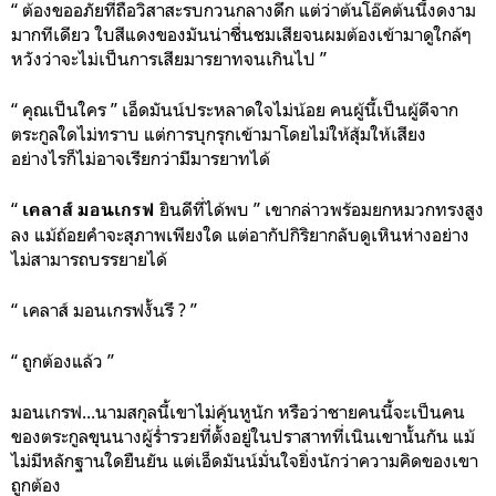
“ ต้องขออภัยที่ถือวิสาสะรบกวนกลางดึก แต่ว่าต้นโอ๊คต้นนี้งดงาม
มากทีเดียว ใบสีแดงของมันน่าชื่นชมเสียจนผมต้องเข้ามาดูใกล้ๆ
หวังว่าจะไม่เป็นการเสียมารยาทจนเกินไป ”
“ คุณเป็นใคร ” เอ็ดมันน์ประหลาดใจไม่น้อย คนผู้นี้เป็นผู้ดีจาก
ตระกูลใดไม่ทราบ แต่การบุกรุกเข้ามาโดยไม่ให้สุ้มให้เสียง
อย่างไรก็ไม่อาจเรียกว่ามีมารยาทได้
“
ยินดีที่ได้พบ ” เขากล่าวพร้อมยกหมวกทรงสูง
เคลาส์ มอนเกรฟ
ลง แม้ถ้อยคำจะสุภาพเพียงใด แต่อากัปกิริยากลับดูเหินห่างอย่าง
ไม่สามารถบรรยายได้
“ เคลาส์ มอนเกรฟงั้นรึ ? ”
“ ถูกต้องแล้ว ”
มอนเกรฟ...นามสกุลนี้เขาไม่คุ้นหูนัก หรือว่าชายคนนี้จะเป็นคน
ของตระกูลขุนนางผู้ร่ำรวยที่ตั้งอยู่ในปราสาทที่เนินเขานั้นกัน แม้
ไม่มีหลักฐานใดยืนยัน แต่เอ็ดมันน์มั่นใจยิ่งนักว่าความคิดของเขา
ถูกต้อง