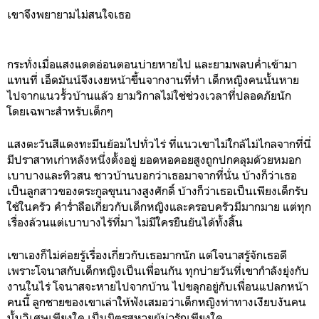
เขาจึงพยายามไม่สนใจเธอ
กระทั่งเมื่อแสงแดดอ่อนตอนบ่ายหายไป และยามพลบค่ำเข้ามา
แทนที่ เอ็ดมันน์จึงเงยหน้าขึ้นจากงานที่ทำ เด็กหญิงคนนั้นหาย
ไปจากแนวรั้วบ้านแล้ว ยามวิกาลไม่ใช่ช่วงเวลาที่ปลอดภัยนัก
โดยเฉพาะสำหรับเด็กๆ
แสงตะวันสีแดงทะมึนย้อมไปทั่วไร่ ที่แนวเขาไม่ใกล้ไม่ไกลจากที่นี่
มีปราสาทเก่าหลังหนึ่งตั้งอยู่ ยอดหอคอยสูงถูกปกคลุมด้วยหมอก
เบาบางและทิวสน ชาวบ้านบอกว่าเธอมาจากที่นั่น บ้างก็ว่าเธอ
เป็นลูกสาวของตระกูลขุนนางสูงศักดิ์ บ้างก็ว่าเธอเป็นเพียงเด็กรับ
ใช้ในครัว คำร่ำลือเกี่ยวกับเด็กหญิงและครอบครัวมีมากมาย แต่ทุก
เรื่องล้วนแต่เบาบางไร้ที่มา ไม่มีใครยืนยันได้ทั้งสิ้น
เขาเองก็ไม่ค่อยรู้เรื่องเกี่ยวกับเธอมากนัก แต่โจนาสรู้จักเธอดี
เพราะโจนาสกับเด็กหญิงเป็นเพื่อนกัน ทุกบ่ายวันที่เขากำลังยุ่งกับ
งานในไร่ โจนาสจะหายไปจากบ้าน ไปขลุกอยู่กับเพื่อนแปลกหน้า
คนนี้ ลูกชายของเขาเล่าให้ฟังเสมอว่าเด็กหญิงท่าทางเงียบงันคน
นั้นวิเศษเพียงใด เป็นมิตรสหายผู้น่ารักเพียงใด