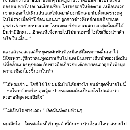
สองคน หายไปอย่างเงียบเชียบ ไร้ร่องรอยให้ติดตาม เหมือนพวก
เขาแค่ออกไปเดินเล่นและไม่เคยกลับมาอีกเลย นับตั้งแต่ช่วงฤดู
ใบไม้ร่วงเมื่อห้าปีก่อน แอนนา ลูกสาวช่างตีเหล็กเอย อิซาเบล
ลูกสาวร้านขายหมวกเอย ไหนจะมารีกับคาเนสกา ล่าสุดนี้ผมก็ได้
ยินว่ามีอีกคน …อีกคนที่เพิ่งหายไปไม่นานมานี้ ไม่ใช่เรื่องน่ากลัว
หรือ ในเมื่อ… ”
และแล้วรอสเวลล์ก็หยุดชะงักทันทีเหมือนมีใครมากดลิ้นเอาไว้
มิใช่เพราะรู้สึกว่าตนพูดมากเกินไป แต่เป็นเพราะสีหน้าของเอ็ดมัน
น์ที่คล้ำแย่ลงทุกขณะ กับข่าวลือเกี่ยวกับเด็กหายคนล่าสุดที่เพิ่งผุด
ความเชื่อมโยงขึ้นมาในหัว
“ โอ้พระเจ้า … ใช่สิ ใช่ ใช่ ผมลืมไปได้อย่างไร คนล่าสุดที่หายไปนี่
…ขอโทษด้วยจริงๆคุณวู้ด ปากของผมมันเป็นอะไรไปแล้ว น่า
ละอายที่สุด ผมเสียใจ”
“ ไม่เป็นไร ช่างเถอะ ” เอ็ดมันน์ตอบห้วนๆ
ผมเสียใจ
...ใครต่อใครก็เริ่มพูดคำนี้กับเขา นับตั้งแต่โจนาสหายไป