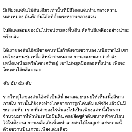
มีเพียงแค่ต้นไม้ต้นเดียวเท่านั้นที่มีสีโดดเด่นท่ามกลางความ
หม่นหมอง มันคือต้นโอ๊คที่ตั้งตระหง่านกลางสวน
ใบสีแดงอ่อนของมันโปรยปรายลงพื้นดิน ตัดกับสีเหลืองอย่างน่าสะ
พรึงกลัว
ใต้เงาของต้นโอ๊คมีชายคนหนึ่งกำลังจามขวานลงเหนือรากไม้ เขา
เหวี่ยงแขนชุ่มเหงื่อ สีหน้าประหลาด ยากจะแยกแยะว่ากำลัง
เหน็ดเหนื่อยหรือโศกเศร้าอยู่ เขาไม่หยุดมือตลอดทั้งบ่าย เพื่อจะ
โค่นต้นโอ๊คสีแดงลง
ฉับ ฉับ ฉับ ฉับ
รากใหญ่โตของต้นโอ๊คที่เป็นสีน้ำตาลค่อยๆเผยให้เห็นเนื้อสีขาว
ภายใน กระนั้นก็ยังคงห่างไกลจากการถูกโค่นล้ม แท้จริงแล้วมันมี
ขนาดมหึมา รากที่เจ้าของไร่ฟันลงไปเป็นเพียงแค่หนึ่งในราก
จำนวนมากที่พัวพันเหนือผืนดิน คอยยึดชูลำต้นขนาดห้าคนโอบ
ไว้ให้ตั้งตรง ยากเหลือเกินที่จะทำลายต้นไม้ใหญ่เก่าแก่ขนาดนี้
ด้วยขวานบิ่นเกรอะเพียงเล่มเดียว