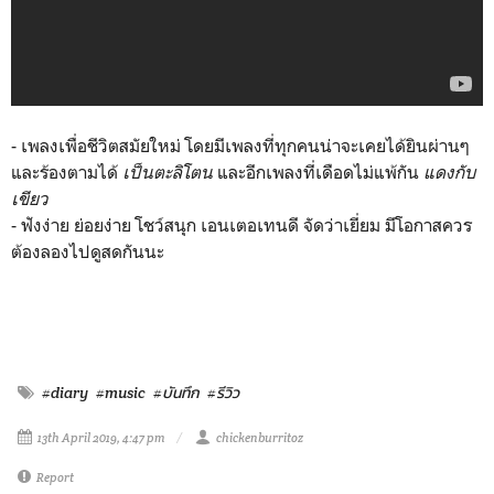
- เพลงเพื่อชีวิตสมัยใหม่ โดยมีเพลงที่ทุกคนน่าจะเคยได้ยินผ่านๆ
และร้องตามได้
เป็นตะลิโตน
และอีกเพลงที่เดือดไม่แพ้กัน
แดงกับ
เขียว
- ฟังง่าย ย่อยง่าย โชว์สนุก เอนเตอเทนดี จัดว่าเยี่ยม มีโอกาสควร
ต้องลองไปดูสดกันนะ
#diary
#music
#บันทึก
#รีวิว
13th April 2019, 4:47 pm
chickenburritoz
Report