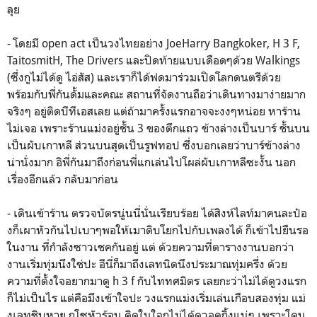
ลุย
-
โดยมี open act เป็นวงไทยอย่าง JoeHarry Bangkoker, H 3 F,
TaitosmitH, The Drivers และปิดท้ายแบบเดือดๆด้วย Walkings
(ซึ่งกูไม่ได้ดู ไอ่สัส) และเราก็ได้ฟดมาร่วมเปิดโลกดนตรีด้วย
พร้อมกับพี่กันดั้มและคณะ สถานที่จัดงานถือว่าเดินทางมาง่ายมาก
จริงๆ อยู่ติดบีทีเอสเลย แต่ถ้ามาครั้งแรกอาจจะงงๆหน่อย หาร้าน
ไม่เจอ เพราะร้านแม่งอยู่ชั้น 3 ของตึกแถว ข้างล่างเป็นบาร์ ชั้นบน
เป็นผับเกาหลี ส่วนบนสุดเป็นรูฟทอป ซึ่งบอกเลยว่าบาร์ข้างล่าง
น่านั่งมาก อิพี่กันมาถึงก่อนพี่แกเล่นไปโผล่ผับเกาหลีซะงั้น นอก
เรื่องอีกแล้ว กลับมาก่อน
- เ
ดินเข้าร้าน ตรวจบัตรนู่นนี่นั่นเรียบร้อย ได้สิงห์ไลท์มาคนละป๋อ
งก็เผาหัวกันไปเบาๆพอให้เมาดิบโยกไปกับเพลงได้ ก็เข้าไปยืนรอ
ในงาน ที่กำลังซาวเชคกันอยู่ แต่ ด้วยความที่ตารางงานบอกว่า
งานเริ่มทุ่มนึงใช่ปะ อีนี่ก็มาถึงเลทนิดนึงประมาณทุ่มครึ่ง ด้วย
ความที่ตั้งใจอยากมาดู h 3 f กับไททศมิตร เลยกะว่าไม่ได้ดูวงแรก
ก็ไม่เป็นไร แต่คือมึงเข้าใจปะ วงแรกแม่งเริ่มเล่นเกือบสองทุ่ม แม่
งเลทชิบหาย กุโซหัวร้อน คิดในใจกุไม่ได้ดูวอคกิ้งแน่ๆ เพราะโดน