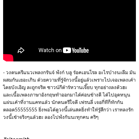
- วงดนตรีแนวเพลงกรันจ์ ฟังก์ บลู ร้อคเอนโรล อะไรบ้างนะลืม มัน
ผสมกันเยอะเกิน ด้วยความที่รู้จักวงนี้อยู่แล้วเพราะไปเจอเพลงเค้า
โดยบังเอิญ ละถูกจริต ซาวน์กีต้าร์หวานเจี๊ยบ ทุกอย่างลงตัวฮะ
และเนื้อเพลงภาษาอังกฤษทำออกมาได้ค่อนข้างดี ได้ไปอุดหนุน
แผ่นเค้าที่งานแคทแล้ว นักดนตรีใจดี เฟรนลี่ เจอกี่ทีก็ทักกัน
ตลอด55555555 ยิ่งพอได้ดูวงนี้เล่นสดยิ่งทำให้รู้สึกว่า เราหลงรัก
วงนี้เข้าจริงๆแล้วฮะ ลองไปฟังกันนะทุกคน คริๆ