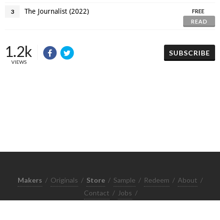
The Journalist (2022)
3
FREE
READ
1.2k
SUBSCRIBE
VIEWS
Makers
/
Originals
/
Store
/
Sample
/
Redeem
/
About
/
Contact
/
Jobs
/
Copyrights © 2015 All Rights Reserved by Minimore
ภาพและเนื้อหาในเว็บไซต์นี้เป็นงานมีลิขสิทธิ์ ห้ามทำซ้ำหรือดัดแปลง