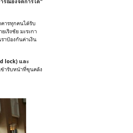
รณ์ยังจัดการได้"
นาคารทุกคนได้รับ
ยเริงชัย มะระกา
ราป้องกันค่าเงิน
ad lock) และ
ข้ารับหน้าที่ขุนคลัง