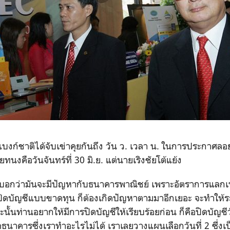
่าแบงก์ชาติได้จับเข่าคุยกันถึง วัน ว. เวลา น. ในการประกาศลอย
ทนงคือวันจันทร์ที่ 30 มิ.ย. แต่นายเริงชัยโต้แย้ง
 ก็บอกว่ามันจะมีปัญหากับธนาคารพาณิชย์ เพราะอัตราการแลกเ
ปิดบัญชีแบบขาดทุน ก็ต้องเกิดปัญหาตามมาอีกเยอะ จะทำให
ฉะนั้นท่านอยากให้มีการปิดบัญชีให้เรียบร้อยก่อน ก็คือปิดบัญชีวั
ุดธนาคารซึ่งเราทำอะไรไม่ได้ เราเลยวางแผนเลือกวันที่ 2 ซึ่งเ