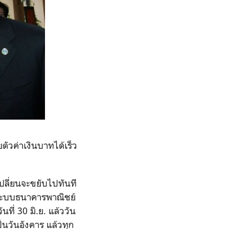
ตัวค่าเงินบาทได้เร็ว
ปลี่ยนจะขยับไปทันที
้ระบบธนาคารพาณิชย์
นที่ 30 มิ.ย. แล้ววัน
ป็นวันอังคาร แล้วทุก