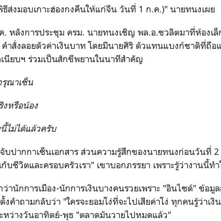
พิธีส่งมอบเกาะฮ่องกงคืนให้แก่จีน วันที่ 1 ก.ค.)" นายทนงเผย
ก.ค. หลังการประชุม ครม. นายทนงเชิญ พล.อ.ชวลิตมาที่ห้องเล
น" คำสั่งลอยตัวค่าเงินบาท โดยมีนายศิริ ตัวแทนแบงก์ชาติที่ถื
ทำเนียบฯ ร่วมเป็นสักขีพยานในนาทีสำคัญ
รุณาเซ็น
ิงหรือน้อง
ี้ไม่ได้แล้วครับ
ก็จับปากกาเซ็นเอกสาร ส่วนความรู้สึกของนายทนงก่อนวันที่ 2
ขึ้นกับชีวิตและครอบครัวเรา" เขาบอกภรรยา เพราะรู้ว่างานนี้ทำ
กว่านักการเมือง-นักการเงินบางคนรวยเพราะ "อินไซด์" ข้อมูล
้งคำถามกลับว่า "ใครจะยอมโง่ที่จะไปเสียค่าโง่ ทุกคนรู้ว่าเงิน
าระหว่างวันอาทิตย์-พุธ "ตลาดมันวายไปหมดแล้ว"