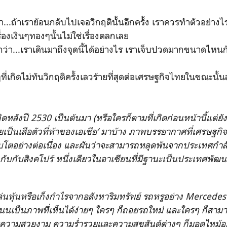
ู้ว่า...ถ้าเราย้อนกลับไปเจอวิกฤตินั้นอีกครั้ง เราควรทำตัวอย่างไ
เรื่องเงินๆทองๆนั้นไม่ใช่เรื่องตลกเลย
บอกว่า...เราเดินมาถึงจุดนี้ได้อย่างไร เราเจ็บปวดมากขนาดไหนกั
ที่เกิดไม่ทันวิกฤติครั้งเลวร้ายที่สุดต่อเศรษฐกิจไทยในขณะนั้นละ
กิดหลังปี 2530 เป็นต้นมา (หรือใครก็ตามที่เกิดก่อนหน้านี้แต่ย
‘ไทยเป็นเสือตัวที่ห้าของเอเชีย’ มาบ้าง ภาพบรรยากาศที่เศรษฐ
โตอย่างต่อเนื่อง และฝันว่าจะสามารถหลุดพ้นจากประเทศกำ
กับกับสิงคโปร์ หนึ่งเดียวในอาเซียนที่มีฐานะเป็นประเทศพัฒนา
่นหุ้นหรือเก็งกำไรจากอสังหาริมทรัพย์ รถหรูอย่าง Mercede
นนเป็นภาพที่เห็นได้ง่ายๆ ใครๆ ก็ถอยรถใหม่ และใครๆ ก็สามา
ความสวยงาม ความร่ำรวยและความสุขสันต์ต่างๆ ก็มอดไหม้อย่า