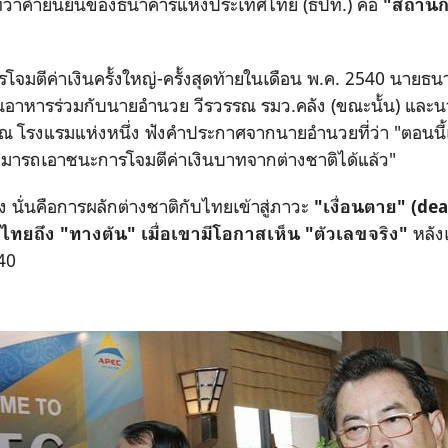
ทว่าคำยืนยันของธนาคารแห่งประเทศไทย (ธปท.) คือ
"สถานกา
ารโจมตีค่าเงินครั้งใหญ่-ครั้งสุดท้ายในเดือน พ.ค. 2540 นายธ
นอาหารร่วมกับนายอำนวย วีรวรรณ รมว.คลัง (ขณะนั้น) และนา
 ณ โรงแรมแห่งหนึ่ง ฟังคำประกาศจากนายอำนวยที่ว่า "ตอนนี้เ
ามารถเอาชนะการโจมตีค่าเงินบาทจากต่างชาติได้แล้ว"
นั่นคือการผลักต่างชาติกับไทยเข้าสู่ภาวะ
"เงื่อนตาย" (de
หลังเ
ไทยถึง "ทางตัน" เมื่อเขามีโอกาสเห็น "ตัวเลขจริง"
540