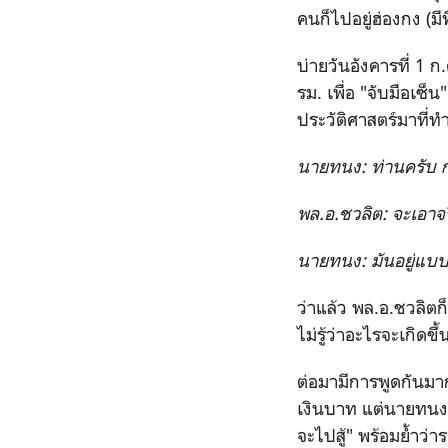
คนก็ไปอยู่ฮ่องกง (มี
บ่ายวันอังคารที่ 1 
รม. เพื่อ "จับมือเซ็
ประวัติศาสตร์มาที่
นายทนง: ท่านครับ ก
พล.อ.ชวลิต: จะเอาจร
นายทนง: มันอยู่แบบน
ว่าแล้ว พล.อ.ชวลิต
ไม่รู้ว่าอะไรจะเกิด
ต่อมามีการพูดกันมา
เงินบาท แต่นายทนงตั
จะไปสู้" พร้อมย้ำว่