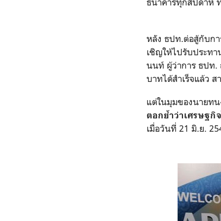
ธนาคารทุกสัปดาห์ 
หลัง ธปท.ต่อสู้กับก
เชิญให้ไปรับประทา
นนท์ ผู้ว่าการ ธปท.
บาทได้สำเร็จแล้ว ส
แต่ในมุมของนายทนง 
ตอกย้ำว่าเศรษฐกิจ
เมื่อวันที่ 21 มิ.ย. 2