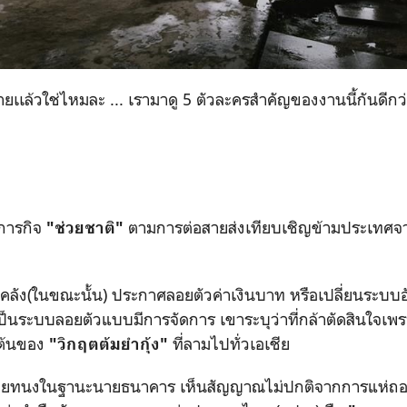
ายเเล้วใช่ไหมละ ... เรามาดู 5 ตัวละครสำคัญของงานนี้กันดีกว
ำภารกิจ
ตามการต่อสายส่งเทียบเชิญข้ามประเทศจา
"ช่วยชาติ"
ลัง(ในขณะนั้น) ประกาศลอยตัวค่าเงินบาท หรือเปลี่ยนระบบอ
็นระบบลอยตัวแบบมีการจัดการ เขาระบุว่าที่กล้าตัดสินใจเพ
่มต้นของ
ที่ลามไปทั่วเอเชีย
"วิกฤตต้มยำกุ้ง"
่ นายทนงในฐานะนายธนาคาร เห็นสัญญาณไม่ปกติจากการแห่ถ