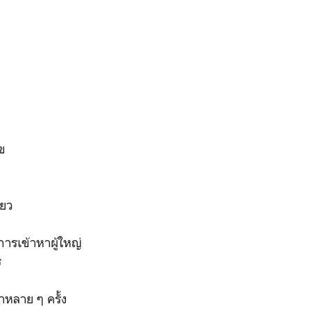
ุข
ียว
รเข้าหาผู้ใหญ่
ร
าหลาย ๆ ครั้ง