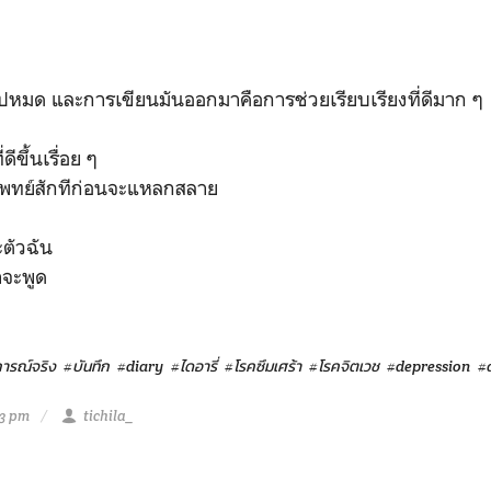
ปหมด และการเขียนมันออกมาคือการช่วยเรียบเรียงที่ดีมาก ๆ
่ดีขึ้นเรื่อย ๆ
พทย์สักทีก่อนจะแหลกสลาย
ะตัวฉัน
าจะพูด
การณ์จริง
#บันทึก
#diary
#ไดอารี่
#โรคซึมเศร้า
#โรคจิตเวช
#depression
#
43 pm
tichila_