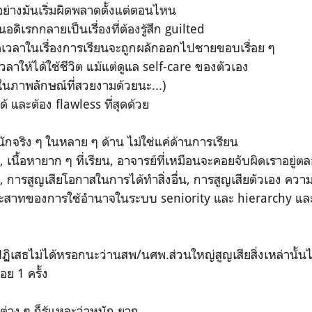
กอย่างมันเริ่มผิดพลาดตั้งแต่ตอนไหน
ดิเรกกลายเป็นเรื่องที่ต้องรู้สึก guilted
เวลาในเรื่องการเรียนจะถูกผลักออกไปชายขอบเรื่อย ๆ
ีเวลาให้ได้ใช้ชีวิต แม้แต่ดูแล self-care ของตัวเอง
นภาพลักษณ์ที่สวยงามด้วยนะ...)
ด้ และต้อง flawless ที่สุดด้วย
ักจริง ๆ ในหลาย ๆ ด้าน ไม่ใช่แค่ด้านการเรียน
เอง, เนื้อหายาก ๆ ที่เรียน, อาจารย์ที่เหมือนจะคอยจับผิดเราอ
), การสูญเสียโอกาสในการได้ทำสิ่งอื่น, การสูญเสียตัวเอง คว
ะสาทของการใช้อำนาจในระบบ seniority และ hierarchy และท
ปฏิเสธไม่ได้หรอกนะว่านสพ/นศพ.ส่วนใหญ่สูญเสียสิ่งเหล่านั้น
ย 1 ครั้ง
ต่าง ๆ ก็รู้แหละว่าหนัก ยาก