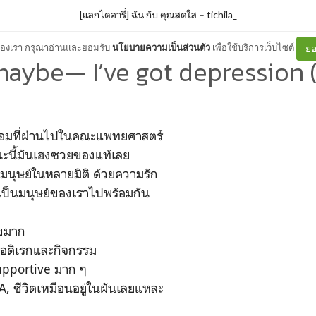
[แลกไดอารี่] ฉัน กับ คุณสดใส
–
tichila_
ต์ของเรา กรุณาอ่านและยอมรับ
นโยบายความเป็นส่วนตัว
เพื่อใช้บริการเว็บไซต์
ยอ
aybe— I’ve got depression 
เทอมที่ผ่านไปในคณะแพทยศาสตร์
ะนี้มันเฮงซวยของแท้เลย
มนุษย์ในหลายมิติ ด้วยความรัก
ป็นมนุษย์ของเราไปพร้อมกัน
ุขมาก
นอดิเรกและกิจกรรม
supportive มาก ๆ
 A, ชีวิตเหมือนอยู่ในฝันเลยแหละ