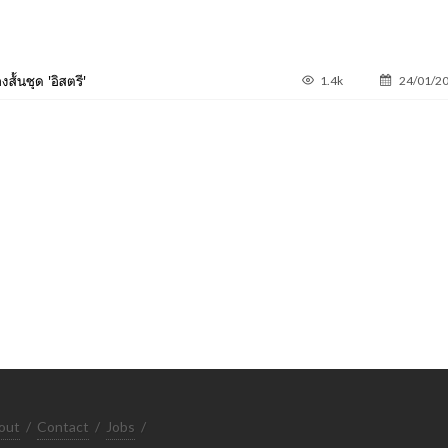
สั้นชุด 'อิสตรี'
1.4k
24/01/2
out
/
Contact
/
Jobs
/