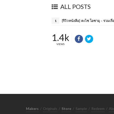
ALL POSTS
[รีวิวหนังสือ] ดะไซ โอซามุ - รวมเรื่อง
1
1.4k
VIEWS
Makers
/
Originals
/
Store
/
Sample
/
Redeem
/
Ab