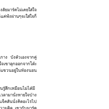
สงสัยมาร์คไม่เคยใส่ใจ
็แค่ฟังผ่านๆจะใส่ใจก็
นกาง บังตัวเองจากคู่
ใจเขาลุกออกจากโต๊ะ
ี่แขวนอยู่ในห้องนอน
รู้สึกเหมือนไม่ได้มี
เวลามานั่งหายใจบ้าง
จ็คสันนั่งคิดอะไรไป
้ความคิด เขากับมาร์ค