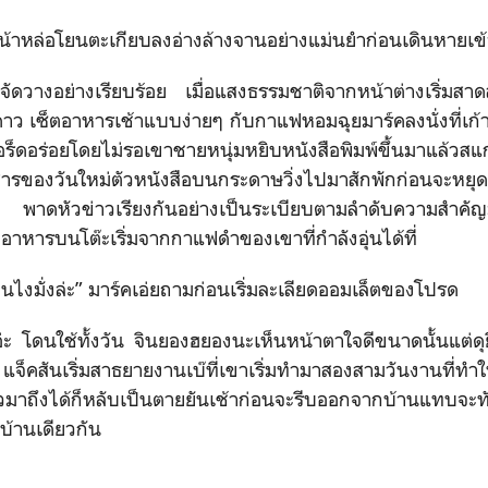
หน้าหล่อโยนตะเกียบลงอ่างล้างจานอย่างแม่นยำก่อนเดินหายเข้
ูกจัดวางอย่างเรียบร้อย เมื่อแสงธรรมชาติจากหน้าต่างเริ่มสา
าว เซ็ตอาหารเช้าแบบง่ายๆ กับกาแฟหอมฉุยมาร์คลงนั่งที่เก้าอี
อร็ดอร่อยโดยไม่รอเขาชายหนุ่มหยิบหนังสือพิมพ์ขึ้นมาแล้วสแก
สารของวันใหม่ตัวหนังสือบนกระดาษวิ่งไปมาสักพักก่อนจะหยุดล
 พาดหัวข่าวเรียงกันอย่างเป็นระเบียบตามลำดับความสำคัญม
อาหารบนโต๊ะเริ่มจากกาแฟดำของเขาที่กำลังอุ่นได้ที่
นไงมั่งล่ะ” มาร์คเอ่ยถามก่อนเริ่มละเลียดออมเล็ตของโปรด
่ะ โดนใช้ทั้งวัน จินยองฮยองนะเห็นหน้าตาใจดีขนาดนั้นแต่ดุย
็คสันเริ่มสาธยายงานเบ๊ที่เขาเริ่มทำมาสองสามวันงานที่ท
วมาถึงได้ก็หลับเป็นตายยันเช้าก่อนจะรีบออกจากบ้านแทบจะทัน
่บ้านเดียวกัน