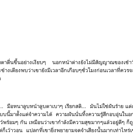
มตาตื่นขึ้นอย่างเงียบๆ นอกหน้าต่างยังไม่มีสัญญาณของเช้าว
ะข้างเตียงพบว่าเขายังมีเวลาอีกเกือบๆชั่วโมงก่อนเวลาที่ควรจะ
อ
ว... มือหนาลูบหน้าลูบตาเบาๆ เรียกสติ... มันไม่ใช่ฝันร้าย แต
นแบบนี้มาตั้งแต่จำความได้ ความฝันนั่นทิ้งความรู้สึกอบอุ่น
้พร้อมๆ กัน เหมือนว่าเขากำลังมีความสุขมากๆแล้วอยู่ดีๆ ก็ถ
ก็เว้าวอน แปลกที่เขายิ่งพยายามจดจำเสียงนั้นมากเท่าไหร่เข