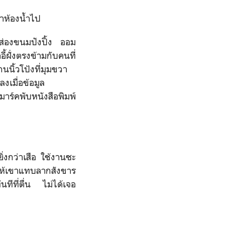
าห้องน้ำไป
ดส่องขนมปังปิ้ง ออม
้ฝั่งตรงข้ามกับคนที่
นนิ้วโป้งที่มุมขวา
งเมื่อข้อมูล
าร์คพับหนังสือพิมพ์
ิ่งกว่าเสือ ใช้งานซะ
ำให้เขาแทบลากสังขาร
ทีที่ตื่น ไม่ได้เจอ