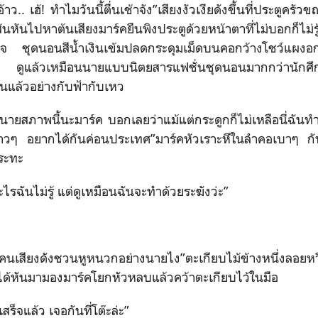
ว.. เฮ้! ทำไมวันนี้ตื่นเช้าจัง”เสียงงัวเงียดังขึ้นที่ประตูครั
นหันไปหาต้นเสียงมาร์คยืนพิงประตูด้วยหน้าตาที่ไม่บอกก็ไม่รู้ว
จงใจ ชุดนอนสีน้ำเงินเข้มปลดกระดุมเม็ดบนคอกว้างโชว์แผงอกห
าย ดูแล้วเหมือนนายแบบนิตยสารแฟชั่นชุดนอนมากกว่านักศึกษาท
แล้วอย่างกับฟ้ากับเหว
นนายสภาพนี้นะมาร์ค บอกเลยว่าแม้แต่กระดูกก็ไม่เหลือนี่ฉันท
ที่สาวๆ อยากได้กันค่อนประเทศ”มาร์คหัวเราะหึในลำคอเบาๆ 
ระทะ
รฉันไม่รู้ แต่ดูเหมือนฉันจะทำด้วยระฆังว่ะ”
กับคนเสียงดังชวนหูหนวกอย่างนายไง”ตะเกียบไม้ข้างหนึ่งลอยห
ด้หันมามองมาร์คโยกหัวหลบแล้วคว้าตะเกียบไว้ในมือ
ร็จแล้ว เจอกันที่โต๊ะล่ะ”