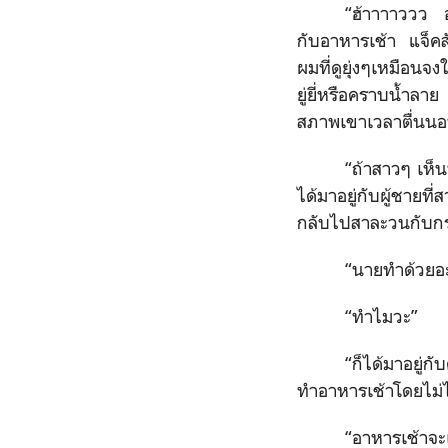
“ฮ้าาาาววว อ้า
กับอาหารเช้า แจ็คสั
ผมที่ดูยุ่งๆเหมือน
ยู่ยี่หรือคราบน้ำล
สภาพเขาเวลาตื่นนอน
“ถ้าสาวๆ เห็
ได้มาอยู่กับผู้ชาย
กลับไปสาละวนกับก
“นายทำด้วยอะไ
“ทำไมวะ”
“ก็ได้มาอยู่
ทำอาหารเช้าโดยไม่ไ
“อาหารเช้าจะเส