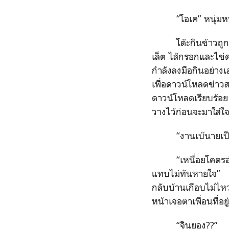
“โอเค” หนุ่ม
โต๊ะกินข้าวถ
เล็ต ไส้กรอกและไข่ด
กำลังลงมือกินอย่างเ
เพื่อดาวน์โหลดข่าว
ดาวน์โหลดเรียบร้อย
วางไว้ก่อนจะมาใส่ใจ
“งานเบ๊นายเป็
“เหนื่อยโคตรอ
แทบไม่ทันหายใจ” แจ
กลับบ้านเกือบไม่ไห
หน้าเจอตาเพื่อนที่อยู
“จินยอง??”