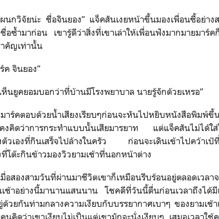
แผนกวิจัยน่ะ ชื่อจินยอง” แจ็คสันเงยหน้าขึ้นมองเพื่อนซี้อย่าง
ซ้ำมาก่อน เขารู้ดีว่าสิ่งที่เขาเล่าให้เพื่อนฟังมากมายมาร์คก
ำคัญเท่านั้น
าร์ค จินยอง”
ง เห็นยูคยอมบอกว่าที่บ้านมีโรงพยาบาล นายรู้จักด้วยเหรอ”
มาร์คตอบด้วยน้ำเสียงเรียบๆก่อนจะหันไปหยิบหนังสือพิมพ์ขึ้
นคงคิดว่าการกระทำแบบนั้นเสียมารยาท แต่แจ็คสันไม่ได้ใส่
ัวเองที่กินเสร็จไปล้างในครัว ก่อนจะเดินเข้าไปคว้าเป้ท
่งที่โต๊ะกินข้าวมองวิวยามเช้าที่นอกหน้าต่าง
นเมื่อสองสามวันที่ผ่านมาชีวิตเขาก็เหมือนรีบร้อนอยู่ตลอดเวลาจน
ช้าอย่างนี้มานานแสนนาน โชคดีที่วันนี้ตื่นก่อนเวลาถึงได้มี
งอยู่ด้วยกันท่ามกลางความเงียบกับบรรยากาศเบาๆ ของยามเช้าแ
บางคนคิดว่าเขาเงียบไม่เป็นแต่เขามักจะนั่งเงียบๆ เสมอเวลาใช