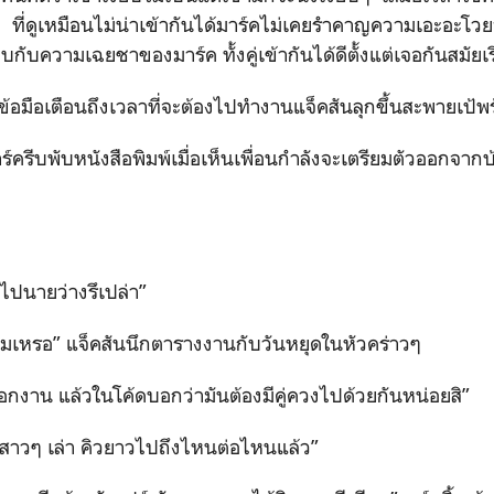
ั้งๆ ที่ดูเหมือนไม่น่าเข้ากันได้มาร์คไม่เคยรำคาญความเอะอ
ยบกับความเฉยชาของมาร์ค ทั้งคู่เข้ากันได้ดีตั้งแต่เจอกันสมัยเร
่ข้อมือเตือนถึงเวลาที่จะต้องไปทำงานแจ็คสันลุกขึ้นสะพายเป้
าร์ครีบพับหนังสือพิมพ์เมื่อเห็นเพื่อนกำลังจะเตรียมตัวออกจาก
ดไปนายว่างรึเปล่า”
ไมเหรอ” แจ็คสันนึกตารางงานกับวันหยุดในหัวคร่าวๆ
อกงาน แล้วในโค้ดบอกว่ามันต้องมีคู่ควงไปด้วยกันหน่อยสิ”
าวๆ เล่า คิวยาวไปถึงไหนต่อไหนแล้ว”