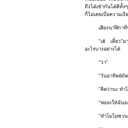
ถึงได้เข้ากันได้ดีท
ก็ไม่เคยเบื่อความเงี
เสียงนาฬิกาที
“เฮ้ เดี๋ยว”ม
อะไรบางอย่างได้
“ว่า”
“วันอาทิตย์ถั
“คิดว่านะ ทำ
“พ่อจะให้ฉันอ
“ทำไมไม่ชวนส